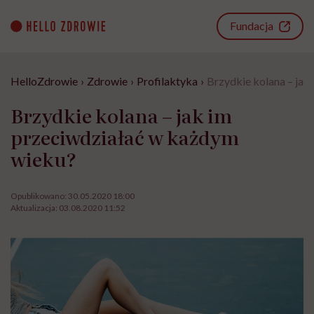
Go
to
Fundacja
content
HelloZdrowie
›
Zdrowie
›
Profilaktyka
›
Brzydkie kolana – jak
Brzydkie kolana – jak im
przeciwdziałać w każdym
wieku?
Opublikowano:
30.05.2020 18:00
Aktualizacja:
03.08.2020 11:52