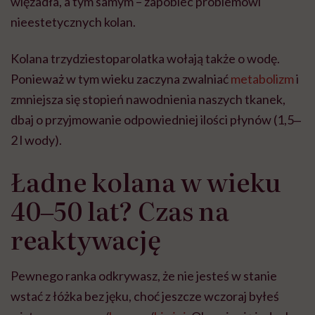
więzadła, a tym samym – zapobiec problemowi
nieestetycznych kolan.
Kolana trzydziestoparolatka wołają także o wodę.
Ponieważ w tym wieku zaczyna zwalniać
metabolizm
i
zmniejsza się stopień nawodnienia naszych tkanek,
dbaj o przyjmowanie odpowiedniej ilości płynów (1,5‒
2 l wody).
Ładne kolana w wieku
40‒50 lat? Czas na
reaktywację
Pewnego ranka odkrywasz, że nie jesteś w stanie
wstać z łóżka bez jęku, choć jeszcze wczoraj byłeś