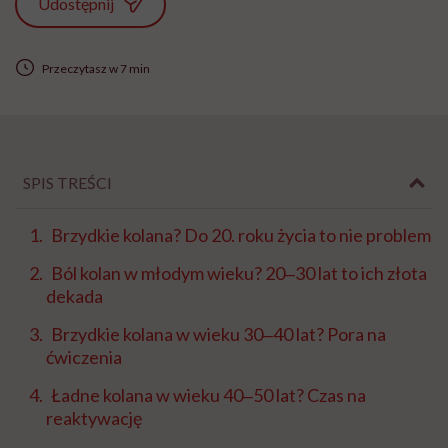
Udostępnij
Przeczytasz w 7 min
SPIS TREŚCI
Brzydkie kolana? Do 20. roku życia to nie problem
Ból kolan w młodym wieku? 20‒30 lat to ich złota
dekada
Brzydkie kolana w wieku 30‒40 lat? Pora na
ćwiczenia
Ładne kolana w wieku 40‒50 lat? Czas na
reaktywację