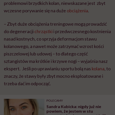
problemowi brzydkich kolan, niewskazane jest zbyt
wczesne porywanie się na duże
obciążenia
.
– Zbyt duże obciążenia treningowe mogą prowadzić
do degeneracji
chrząstki
i przedwczesnego kostnienia
nasad kostnych, co sprzyja deformacjom stawu
kolanowego, a nawet może zatrzymać wzrost kości
piszczelowej lub udowej – to dlatego część
sztangistów ma krótkie i krzywe nogi – wyjaśnia nasz
ekspert. Jeśli po uprawianiu sportu bolą nas
kolana
, to
znaczy, że stawy były zbyt mocno eksploatowane i
trzeba dać im odpocząć.
POLECAMY
Sandra Kubicka: nigdy już nie
powiem, że jestem w stu