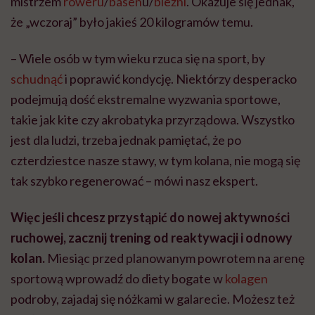
mistrzem
roweru
/
basen
u/
bieżni
. Okazuje się jednak,
że „wczoraj” było jakieś 20 kilogramów temu.
– Wiele osób w tym wieku rzuca się na sport, by
schudnąć
i poprawić kondycję. Niektórzy desperacko
podejmują dość ekstremalne wyzwania sportowe,
takie jak kite czy akrobatyka przyrządowa. Wszystko
jest dla ludzi, trzeba jednak pamiętać, że po
czterdziestce nasze stawy, w tym kolana, nie mogą się
tak szybko regenerować – mówi nasz ekspert.
Więc jeśli chcesz przystąpić do nowej aktywności
ruchowej, zacznij trening od reaktywacji i odnowy
kolan.
Miesiąc przed planowanym powrotem na arenę
sportową wprowadź do diety bogate w
kolagen
podroby, zajadaj się nóżkami w galarecie. Możesz też