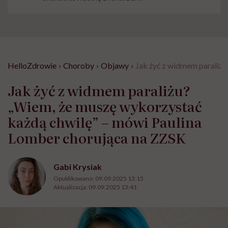
HelloZdrowie
›
Choroby
›
Objawy
›
Jak żyć z widmem paraliżu
Jak żyć z widmem paraliżu?
„Wiem, że muszę wykorzystać
każdą chwilę” – mówi Paulina
Lomber chorująca na ZZSK
Gabi Krysiak
Opublikowano:
09.09.2025 13:15
Aktualizacja:
09.09.2025 13:41