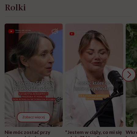
Rolki
Zobacz więcej
Nie móc zostać przy
"Jestem w ciąży, co mi się
Wkró