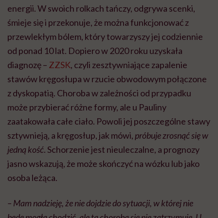
energii. W swoich rolkach tańczy, odgrywa scenki,
śmieje się i przekonuje, że można funkcjonować z
przewlekłym bólem, który towarzyszy jej codziennie
od ponad 10 lat. Dopiero w 2020 roku uzyskała
diagnozę –
ZZSK
, czyli zesztywniające zapalenie
stawów kręgosłupa w rzucie obwodowym połączone
z dyskopatią. Choroba w zależności od przypadku
może przybierać różne formy, ale u Pauliny
zaatakowała całe ciało. Powoli jej poszczególne stawy
sztywnieją, a kręgosłup, jak mówi,
próbuje zrosnąć się w
jedną kość
. Schorzenie jest nieuleczalne, a prognozy
jasno wskazują, że może skończyć na wózku lub jako
osoba leżąca.
– Mam nadzieję, że nie dojdzie do sytuacji, w której nie
będę mogła chodzić, ale ta choroba się nie zatrzymuje. U