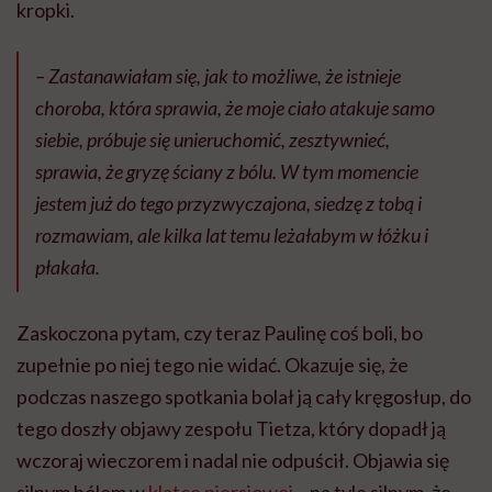
kropki.
–
Zastanawiałam się, jak to możliwe, że istnieje
choroba, która sprawia, że moje ciało atakuje samo
siebie, próbuje się unieruchomić, zesztywnieć,
sprawia, że gryzę ściany z bólu. W tym momencie
jestem już do tego przyzwyczajona, siedzę z tobą i
rozmawiam, ale kilka lat temu leżałabym w łóżku i
płakała.
Zaskoczona pytam, czy teraz Paulinę coś boli, bo
zupełnie po niej tego nie widać. Okazuje się, że
podczas naszego spotkania bolał ją cały kręgosłup, do
tego doszły objawy zespołu Tietza, który dopadł ją
wczoraj wieczorem i nadal nie odpuścił. Objawia się
silnym bólem w
klatce piersiowej
– na tyle silnym, że