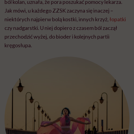
ból kolan, uznała, że pora poszukać pomocy lekarza.
Jak mówi, u każdego ZZSK zaczyna się inaczej –
niektórych najpierw bolą kostki, innych krzyż,
łopatki
czy nadgarstki. U niej dopiero z czasem ból zaczął
przechodzić wyżej, do bioder i kolejnych partii
kręgosłupa.