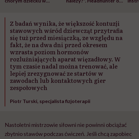
chorym dziecku w
należy?". Headhunter o
Inst
szpitalu to tortura.
zmianie pokoleniowej u
atak
"Przeszkadzać w tym
kobiet w ciąży na rynku
wars
może chyba tylko
pracy
eksp
Z badań wynika, że większość kontuzji
głupota i brak
wyobraźni"
stawowych wśród dziewcząt przytrafia
się tuż przed miesiączką, ze względu na
fakt, że na dwa dni przed okresem
wzrasta poziom hormonów
rozluźniających aparat więzadłowy. W
tym czasie nadal można trenować, ale
lepiej zrezygnować ze startów w
zawodach lub kontaktowych gier
zespołowych
Piotr Turski, specjalista fizjoterapii
Nastoletni mistrzowie siłowni nie powinni obciążać
zbytnio stawów podczas ćwiczeń. Jeśli chcą zapobiec