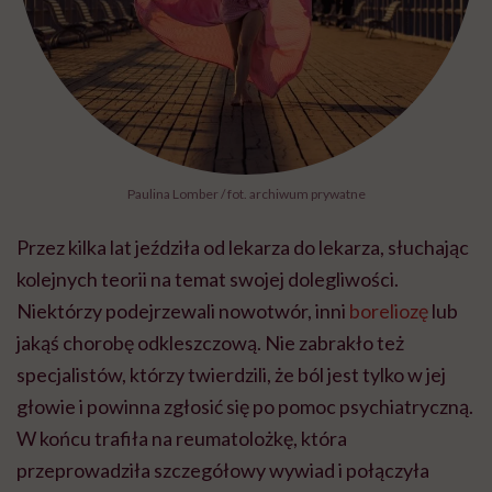
Paulina Lomber / fot. archiwum prywatne
Przez kilka lat jeździła od lekarza do lekarza, słuchając
kolejnych teorii na temat swojej dolegliwości.
Niektórzy podejrzewali nowotwór, inni
boreliozę
lub
jakąś chorobę odkleszczową. Nie zabrakło też
specjalistów, którzy twierdzili, że ból jest tylko w jej
głowie i powinna zgłosić się po pomoc psychiatryczną.
W końcu trafiła na reumatolożkę, która
przeprowadziła szczegółowy wywiad i połączyła