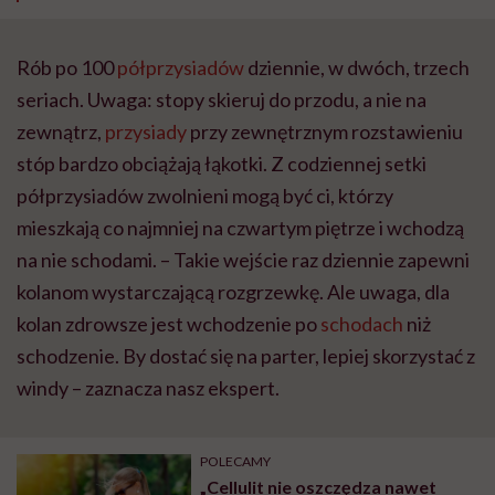
Rób po 100
półprzysiadów
dziennie, w dwóch, trzech
seriach. Uwaga: stopy skieruj do przodu, a nie na
zewnątrz,
przysiady
przy zewnętrznym rozstawieniu
stóp bardzo obciążają łąkotki. Z codziennej setki
półprzysiadów zwolnieni mogą być ci, którzy
mieszkają co najmniej na czwartym piętrze i wchodzą
na nie schodami. – Takie wejście raz dziennie zapewni
kolanom wystarczającą rozgrzewkę. Ale uwaga, dla
kolan zdrowsze jest wchodzenie po
schodach
niż
schodzenie. By dostać się na parter, lepiej skorzystać z
windy – zaznacza nasz ekspert.
POLECAMY
„Cellulit nie oszczędza nawet