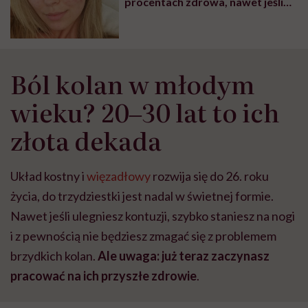
procentach zdrowa, nawet jeśli
kiedyś będę czuła się lepiej
Ból kolan w młodym
wieku? 20‒30 lat to ich
złota dekada
Układ kostny i
więzadłowy
rozwija się do 26. roku
życia, do trzydziestki jest nadal w świetnej formie.
Nawet jeśli ulegniesz kontuzji, szybko staniesz na nogi
i z pewnością nie będziesz zmagać się z problemem
brzydkich kolan.
Ale uwaga: już teraz zaczynasz
pracować na ich przyszłe zdrowie
.