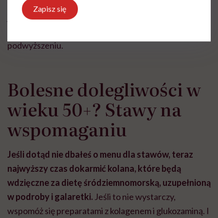
wyciągaj nogi pod biurkiem. W pracy stojącej dobrze
Zapisz się
jest przenosić ciężar ciała z prawej na lewą nogę i
odwrotnie albo stawać na zmianę jedną nogą na
podwyższeniu.
Bolesne dolegliwości w
wieku 50+? Stawy na
wspomaganiu
Jeśli dotąd nie dbałeś o menu dla stawów, teraz
najwyższy czas dokarmić kolana, które będą
wdzięczne za dietę śródziemnomorską, uzupełnioną
w podroby i galaretki.
Jeśli to nie wystarczy,
wspomóż się preparatami z kolagenem i glukozaminą. I