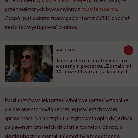
przez niektórych bywa mylony z
zawałem serca
.
Zespół jest dobrze znany pacjentom z ZZSK, chociaż
może też występować osobno.
POLECAMY
Jagoda choruje na alzheimera o
wczesnym początku. „Zostało mi
10, może 11 wakacji, a kolejnych
nie będę już świadoma”
Paulina zażywa leki przeciwbólowe i przeciwzapalne,
ale nie one stanowią sekret jej powierzchownej
sprawności. Na początku przyjmowała opioidy, jednak
po pewnym czasie ich działanie zaczęło słabnąć, a
skutki uboczne niemal uniemożliwiały codzienne