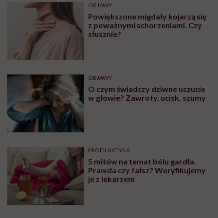
ZDROWIE
Krwiak mózgu – co warto
wiedzieć na temat tej patologii?
OBJAWY
Plamy na języku – przyczyny oraz
metody leczenia. Jakie schorzenia
przyczyniają się do powstania
plam na języku?
OBJAWY
Ból głowy po przebudzeniu. Oto
najczęstsze przyczyny