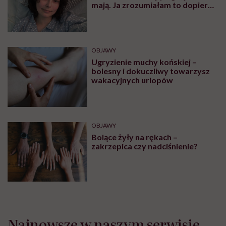
wskazaniem do wizyty u
specjalisty
OBJAWY
Mięśnie zaczynamy tracić już po
trzydziestce. „Najgorsze, co
można zrobić, to uznać utratę
sprawności za nieunikniony
element starzenia”
OBJAWY
Czym są czerwone plamy na
nogach i co może być ich
przyczyną?
OBJAWY
Maja Wesołowska: „Ludzie na co
dzień nie doceniają tego, jak wiele