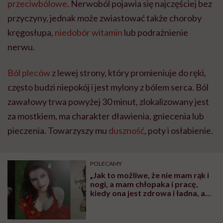
przeciwbólowe
. Nerwoból pojawia się najczęściej bez
przyczyny, jednak może zwiastować także choroby
kręgosłupa,
niedobór witamin
lub podrażnienie
nerwu.
Ból pleców
z lewej strony, który promieniuje do ręki,
często budzi niepokój i jest mylony z bólem serca. Ból
zawałowy trwa powyżej 30 minut, zlokalizowany jest
za mostkiem, ma charakter dławienia, gniecenia lub
pieczenia. Towarzyszy mu
duszność
, poty i osłabienie.
POLECAMY
„Jak to możliwe, że nie mam rąk i
nogi, a mam chłopaka i pracę,
kiedy ona jest zdrowa i ładna, a
tego nie ma” – mówi w rozmowie
z Hello Zdrowie Aldona
Plewińska, modelka inna niż