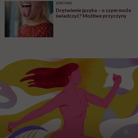
OBJAWY
Powiększone migdały kojarzą się
z poważnymi schorzeniami. Czy
słusznie?
OBJAWY
O czym świadczy dziwne uczucie
w głowie? Zawroty, ucisk, szumy
PROFILAKTYKA
5 mitów na temat bólu gardła.
Prawda czy fałsz? Weryfikujemy
je z lekarzem