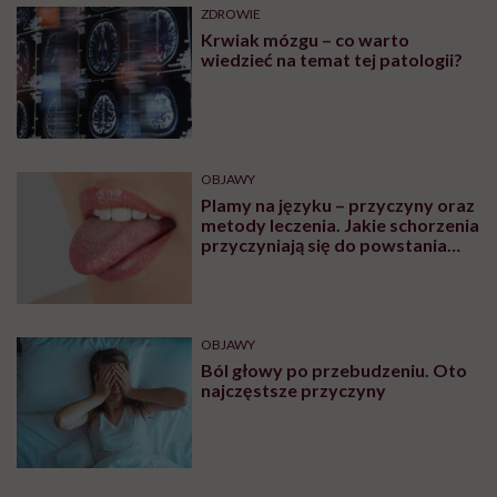
MINDFULNESS
Monika Sobień-Górska: „Trzeba
bardzo uważać, komu oddajemy
swoją wrażliwość, pieniądze i
zaufanie”
Zobacz także
ZDROWIE
Skąd się biorą skurcze w nogach?
Leki i domowe sposoby na
skurcze nóg