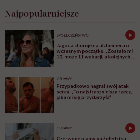
„Opieka skoncentrowana na
rodzinie to jest coś, bez czego
współczesna medycyna sobie nie
poradzi”