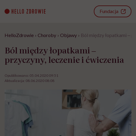
Go
to
Fundacja
content
HelloZdrowie
›
Choroby
›
Objawy
›
Ból między łopatkami ‒ prz
Ból między łopatkami ‒
przyczyny, leczenie i ćwiczenia
Opublikowano:
05.04.2020 09:51
Aktualizacja:
08.06.2020 08:08