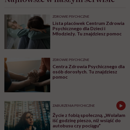
mają. Ja zrozumiałam to dopiero,
gdy obudziłam się bez nogi”
OBJAWY
Ugryzienie muchy końskiej –
bolesny i dokuczliwy towarzysz
wakacyjnych urlopów
OBJAWY
Bolące żyły na rękach –
zakrzepica czy nadciśnienie?
Najnowsze w naszym serwisie