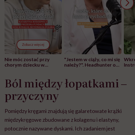
Zobacz więcej
Nie móc zostać przy
"Jestem w ciąży, co mi się
Wkró
chorym dziecku w
należy?". Headhunter o
Inst
szpitalu to tortura.
zmianie pokoleniowej u
atak
"Przeszkadzać w tym
kobiet w ciąży na rynku
wars
Ból między łopatkami ‒
może chyba tylko
pracy
eksp
głupota i brak
przyczyny
wyobraźni"
Pomiędzy kręgami znajdują się galaretowate krążki
międzykręgowe zbudowane z kolagenu i elastyny,
potocznie nazywane dyskami. Ich zadaniem jest