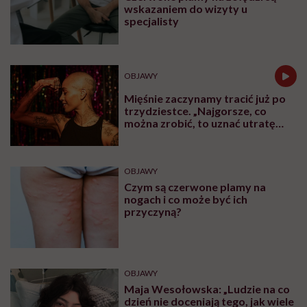
Najpopularniejsze
SPOŁECZEŃSTWO
Jagoda choruje na alzheimera o
wczesnym początku. „Zostało mi
10, może 11 wakacji, a kolejnych
nie będę już świadoma”
OBJAWY
Przypadkowo nagrał swój atak
serca. „To najstraszniejsza rzecz,
jaka mi się przydarzyła”
OBJAWY
Czerwone plamy na żołędzi są