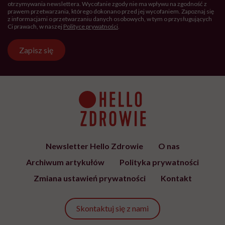
Hello Zdrowie to strona tworzona
przez Fundację Hello Zdrowie, która
jest społecznym głosem USP Zdrowie.
Bądź z nami na bieżąco
Co tydzień wybieramy teksty, rozmowy i podcasty Hello
Zdrowie o ciele, psychice i codziennym życiu. Zapisz się i
czytaj bez pośpiechu.
Adres
e-
mail
*
Podanie adresu e-mail oraz kliknięcie „Zapisz się” oznacza zgodę na
otrzymywanie wiadomości o nowościach, produktach, promocjach lub
usługach dot. Hello Zdrowie. W dowolnym momencie możesz zrezygnować z
otrzymywania newslettera. Wycofanie zgody nie ma wpływu na zgodność z