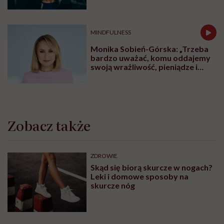
ZDROWIE PSYCHICZNE
Lista placówek Centrum Zdrowia
Psychicznego dla Dzieci i
Młodzieży. Tu znajdziesz pomoc
ZDROWIE PSYCHICZNE
Centra Zdrowia Psychicznego dla
osób dorosłych. Tu znajdziesz
pomoc
ZABURZENIA PSYCHICZNE
Życie z fobią społeczną. „Wolałam
iść godzinę pieszo, niż wsiąść do
autobusu czy pociągu”