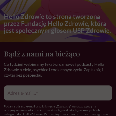
ZDROWIE
Drętwienie języka – o czym może
świadczyć? Możliwe przyczyny