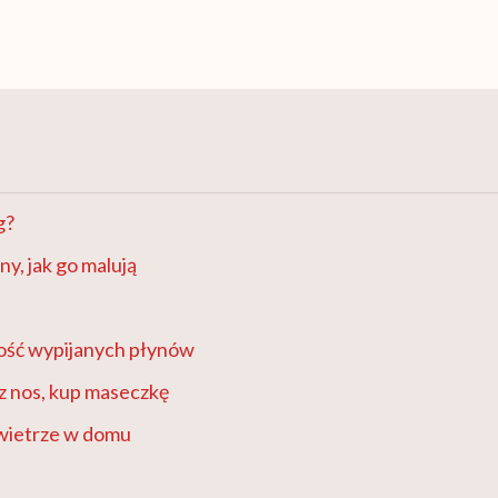
g?
ny, jak go malują
ilość wypijanych płynów
z nos, kup maseczkę
wietrze w domu