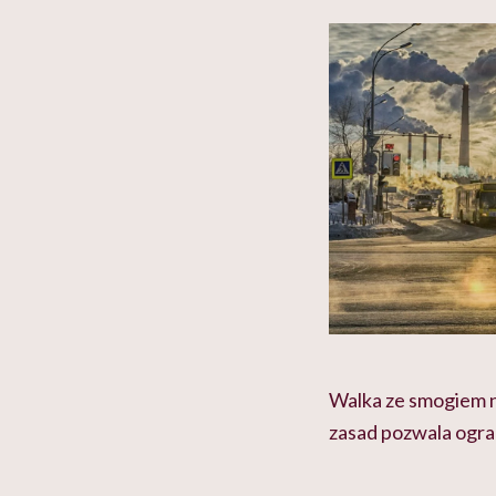
w tym może chyba 
głupota i brak wyo
Walka ze smogiem ni
zasad pozwala ogra