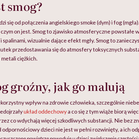
st smog?
 się od połączenia angielskiego smoke (dym) i fog (mgła
 czym on jest. Smog to zjawisko atmosferyczne powstałe 
 spalinami, wizualnie dające efekt mgły. Smog to zanieczy
tek przedostawania się do atmosfery toksycznych substanc
i metali ciężkich.
g groźny, jak go malują
korzystny wpływ na zdrowie człowieka, szczególnie niebez
niedojrzały
układ oddechowy
a co się z tym wiąże biorą wi
przez co wdychają więcej szkodliwych substancji. Nie bez zn
d odpornościowy dzieci nie jest w pełni rozwinięty, a ich 
czyszczone powietrze powoduje u dzieci zwiększenie częstośc