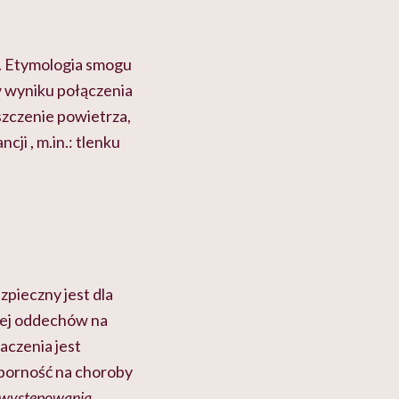
). Etymologia smogu
w wyniku połączenia
szczenie powietrza,
ji , m.in.: tlenku
pieczny jest dla
ęcej oddechów na
aczenia jest
odporność na choroby
i występowania