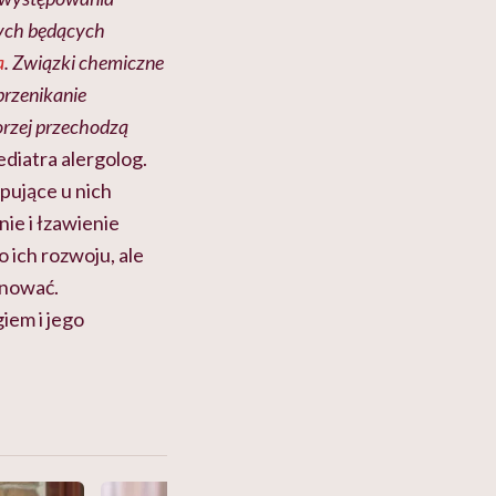
wych będących
a
. Związki chemiczne
przenikanie
gorzej przechodzą
diatra alergolog.
ępujące u nich
nie i łzawienie
o ich rozwoju, ale
onować.
iem i jego