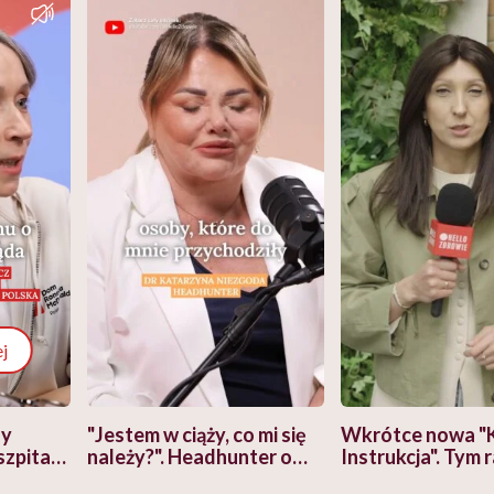
j
zy
"Jestem w ciąży, co mi się
Wkrótce nowa "
szpitalu
należy?". Headhunter o
Instrukcja". Tym 
szkadzać
zmianie pokoleniowej u
atakach paniki. Z