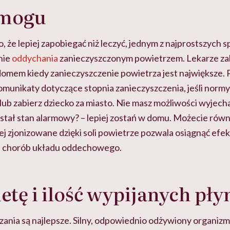
smogu
, że lepiej zapobiegać niż leczyć, jednym z najprostszych 
nie
oddychania
zanieczyszczonym powietrzem. Lekarze zal
omem kiedy zanieczyszczenie powietrza jest największe. 
omunikaty dotyczące stopnia zanieczyszczenia, jeśli normy
 lub zabierz dziecko za miasto. Nie masz możliwości wyjech
ostał stan alarmowy? – lepiej zostań w domu. Możecie równ
rej zjonizowane dzięki soli powietrze pozwala osiągnąć efek
 chorób układu oddechowego.
ietę i ilość wypijanych pł
ania są najlepsze. Silny, odpowiednio odżywiony organizm l