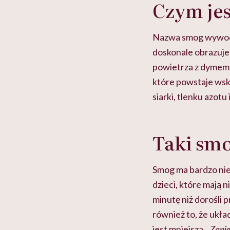
Czym je
Nazwa smog wywodzi
doskonale obrazuje
powietrza z dymem i
które powstaje wsku
siarki, tlenku azotu 
Taki smo
Smog ma bardzo nie
dzieci, które mają 
minutę niż dorośli 
również to, że ukła
jest mniejsza.
„
Zanie