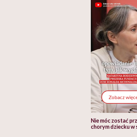
Zobacz więce
 i miał
Najlepsza dieta wydaje się
Nie móc zostać pr
 lekko
banalna, a może
chorym dziecku w 
ie”
zapobiegać nowotworom
to tortura. "Prze