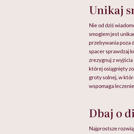
Unikaj 
Nie od dziś wiadomo
smogiem jest unika
przebywania poza d
spacer sprawdzaj k
zrezygnuj z wyjścia
której osiągnięty z
groty solnej, w któ
wspomaga leczenie
Dbaj o d
Najprostsze rozwiąz