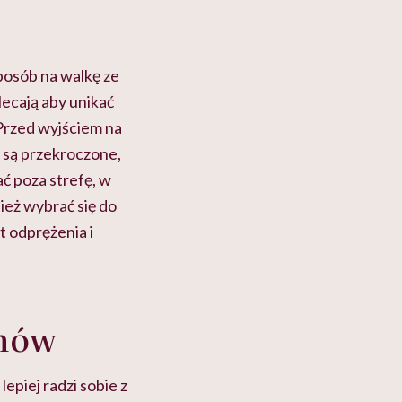
sposób na walkę ze
ecają aby unikać
Przed wyjściem na
 są przekroczone,
ać poza strefę, w
ież wybrać się do
t odprężenia i
ynów
epiej radzi sobie z