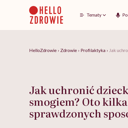
Go
to
content
Tematy
Po
HelloZdrowie
›
Zdrowie
›
Profilaktyka
›
Jak uchr
Jak uchronić dziec
smogiem? Oto kilka
sprawdzonych spo