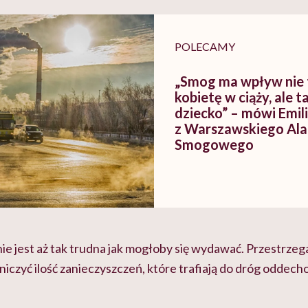
tylko
kobiet w ciąży na rynku
warsztat pacjen
braźni"
pracy
ekspercki
POLECAMY
„Smog ma wpływ nie 
kobietę w ciąży, ale ta
dziecko” – mówi Emil
z Warszawskiego Al
Smogowego
e jest aż tak trudna jak mogłoby się wydawać. Przestrzega
niczyć ilość zanieczyszczeń, które trafiają do dróg oddec