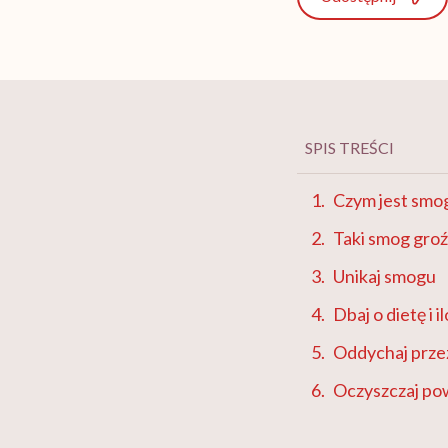
SPIS TREŚCI
Czym jest smo
Taki smog groź
Unikaj smogu
Dbaj o dietę i 
Oddychaj prze
Oczyszczaj po