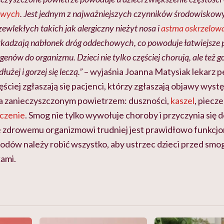
howych
. Jest jednym z najważniejszych czynników środowisko
ewlekłych takich jak alergiczny nieżyt nosa i
astma oskrzelow
kadzają nabłonek dróg oddechowych, co powoduje łatwiejsze 
genów do organizmu. Dzieci nie tylko częściej chorują, ale też 
łużej i gorzej się leczą.”
– wyjaśnia Joanna Matysiak lekarz pe
ęściej zgłaszają się pacjenci, którzy zgłaszają objawy wyst
a zanieczyszczonym powietrzem: duszności,
kaszel
, piecze
czenie
. Smog nie tylko wywołuje choroby i przyczynia się d
e zdrowemu organizmowi trudniej jest prawidłowo funkcj
dów należy robić wszystko, aby ustrzec dzieci przed smog
ami.