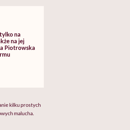
cko-
dlaczego to błędne
swój organizm"
myślenie
tylko na
kże na jej
ia Piotrowska
armu
nie kilku prostych
howych malucha.