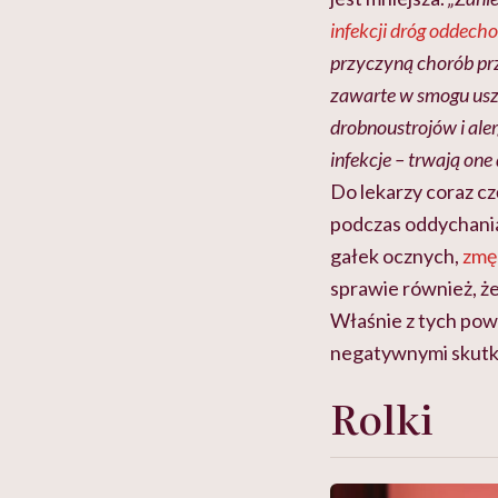
infekcji dróg oddec
przyczyną chorób prz
zawarte w smogu usz
drobnoustrojów i aler
infekcje – trwają one d
Do lekarzy coraz cz
podczas oddychani
gałek ocznych,
zmę
sprawie również, ż
Właśnie z tych powo
negatywnymi skutk
Rolki