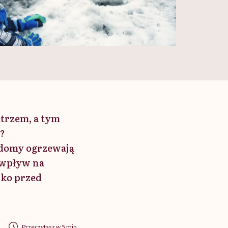
trzem, a tym
y?
 domy ogrzewają
y wpływ na
cko przed
Przeczytasz w 5 min