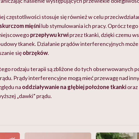
aniczając nasilenie występujących przewlekle dolegliwośc
j częstotliwości stosuje się również w celu przeciwdziała
skurczom mięśni
lub stymulowania ich pracy. Oprócz teg
 miejscowego
przepływu krwi
przez tkanki, dzięki czemu 
dbudowy tkanek. Działanie prądów interferencyjnych może
zanie się
obrzęków
.
tego rodzaju terapii są zbliżone do tych obserwowanych p
rądu. Prądy interferencyjne mogą mieć przewagę nad inn
zględu na
oddziaływanie na głębiej położone tkanki
oraz
yższej „dawki” prądu.