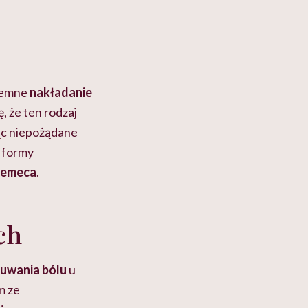
jemne
nakładanie
ę, że ten rodzaj
jąc niepożądane
e formy
Nemeca
.
ch
zuwania bólu
u
m ze