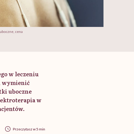
 uboczne, cena
ego w leczeniu
ii wymienić
tki uboczne
lektroterapia w
acjentów.
Przeczytasz w 5 min