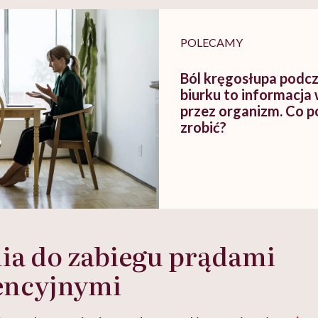
braźni"
pracy
ekspercki
POLECAMY
Ból kręgosłupa podcz
biurku to informacja
przez organizm. Co 
zrobić?
ia do zabiegu prądami
rencyjnymi