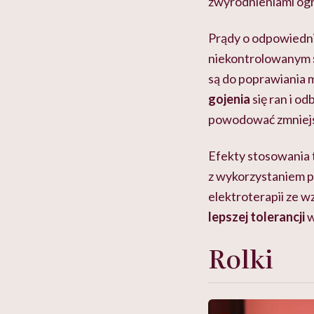
zwyrodnieniami ogr
Prądy o odpowiednie
niekontrolowanym
są do poprawiania
gojenia
się ran i o
powodować zmniejs
Efekty stosowania 
z wykorzystaniem p
elektroterapii ze w
lepszej tolerancji
w
Rolki