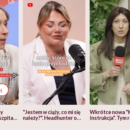
j
zy
"Jestem w ciąży, co mi się
Wkrótce nowa "
szpitalu
należy?". Headhunter o
Instrukcja". Tym 
szkadzać
zmianie pokoleniowej u
atakach paniki. Z
tylko
kobiet w ciąży na rynku
warsztat pacjen