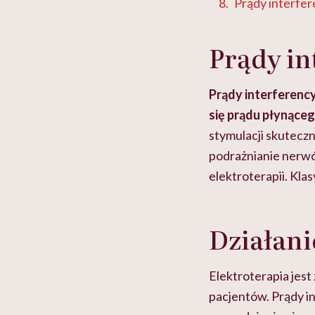
Prądy interfer
Prądy in
Prądy interferenc
się prądu płynące
stymulacji skutecz
podrażnianie nerwów
elektroterapii. Kl
Działani
Elektroterapia jes
pacjentów. Prądy i