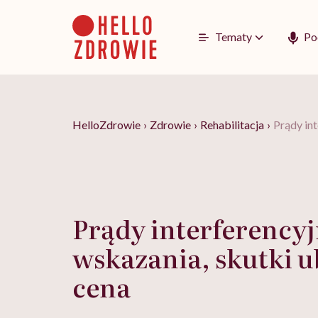
Go
to
content
Tematy
Po
HelloZdrowie
›
Zdrowie
›
Rehabilitacja
›
Prądy int
Prądy interferencyj
wskazania, skutki 
cena