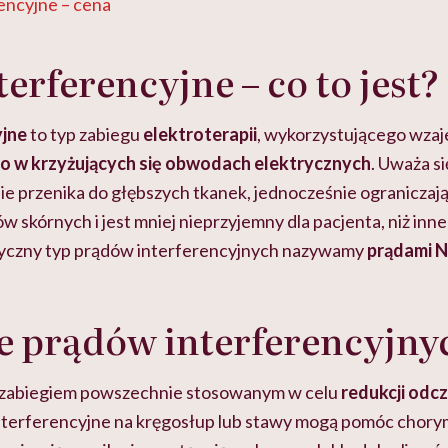
encyjne – cena
terferencyjne – co to jest?
yjne
to typ zabiegu
elektroterapii
, wykorzystującego wza
go w krzyżujących się obwodach elektrycznych
. Uważa si
nie przenika do głębszych tkanek, jednocześnie ogranicza
 skórnych i jest mniej nieprzyjemny dla pacjenta, niż inn
asyczny typ prądów interferencyjnych nazywamy
prądami 
e prądów interferencyjny
t zabiegiem powszechnie stosowanym w celu
redukcji odc
nterferencyjne na kręgosłup lub stawy mogą pomóc chory