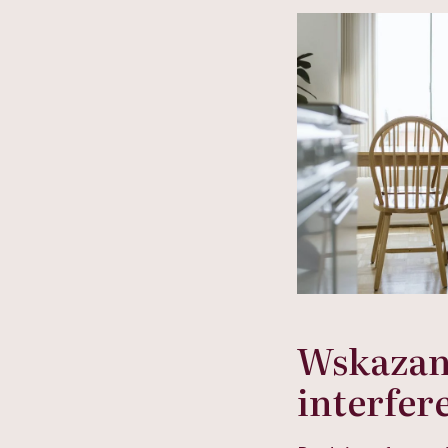
głupota i brak wyo
Wskazan
interfe