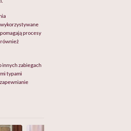
i.
nia
o wykorzystywane
wspomagają procesy
 również
o innych zabiegach
ymi typami
 zapewnianie