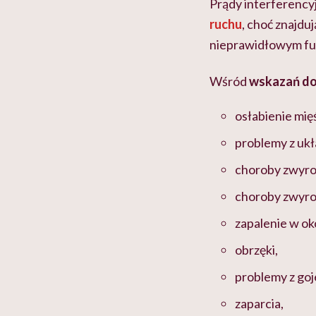
Prądy interferency
ruchu
, choć znajdu
nieprawidłowym f
Wśród
wskazań do 
osłabienie mięś
problemy z ukł
choroby zwyr
choroby zwyro
zapalenie w ok
obrzęki,
problemy z goj
zaparcia,