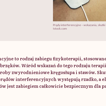
Prądy interferencyjne – wskazania, skutki
Istock.com
ncyjne to rodzaj zabiegu fizykoterapii, stosowan
 obrzęków. Wśród wskazań do tego rodzaju terap
oroby zwyrodnieniowe kręgosłupa i stawów. Sku
rądów interferencyjnych występują rzadko, a e
stów jest zabiegiem całkowicie bezpiecznym dla p