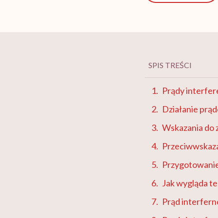
SPIS TREŚCI
Prądy interfere
Działanie prą
Wskazania do 
Przeciwwskaza
Przygotowanie
Jak wygląda te
Prąd interfern