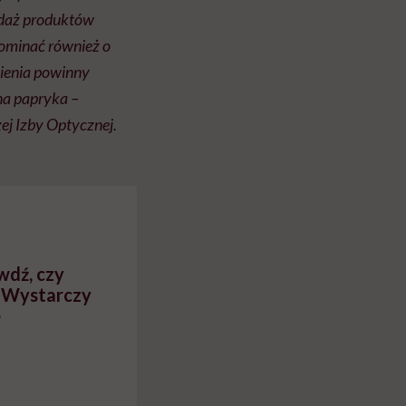
podaż produktów
ominać również o
wienia powinny
a papryka –
ej Izby Optycznej.
dź, czy
. Wystarczy
e