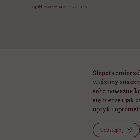
Opublikowano:
04.02.2020 13:19
Ślepota zmierzc
widzimy znaczni
sobą poważne ko
się bierze i ja
optyk i optomet
Udostępnij