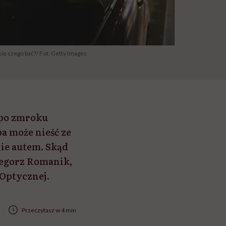
ię czego bać?/ Fot. Getty Images
 po zmroku
a może nieść ze
ie autem. Skąd
zegorz Romanik,
 Optycznej.
Przeczytasz w 4 min