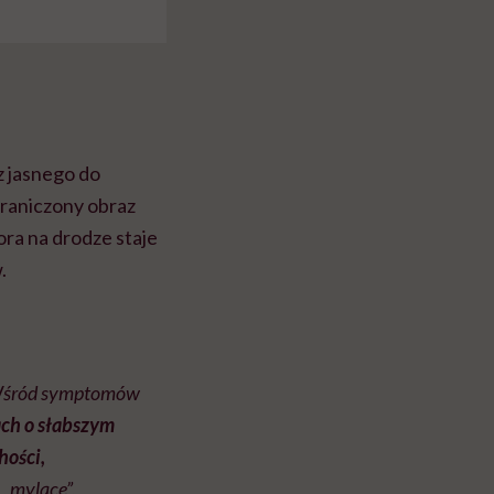
z jasnego do
raniczony obraz
a na drodze staje
.
 Wśród symptomów
ach o słabszym
hości,
 „mylące”,