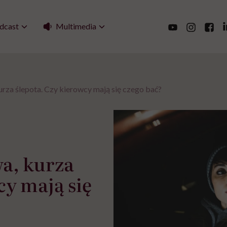
Multimedia
dcast
rza ślepota. Czy kierowcy mają się czego bać?
a, kurza
cy mają się