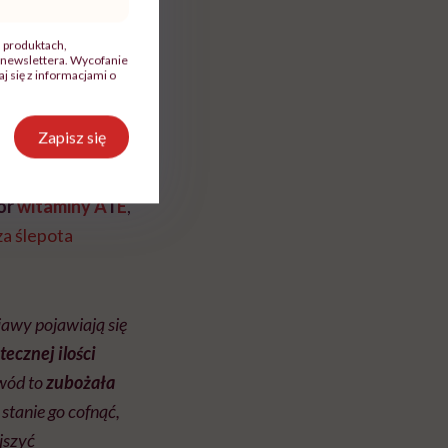
, produktach,
newslettera. Wycofanie
 się z informacjami o
Zapisz się
ty
ór
witaminy A
i
E
,
za ślepota
awy pojawiają się
ecznej ilości
owód to
zubożała
 stanie go cofnąć,
jszyć