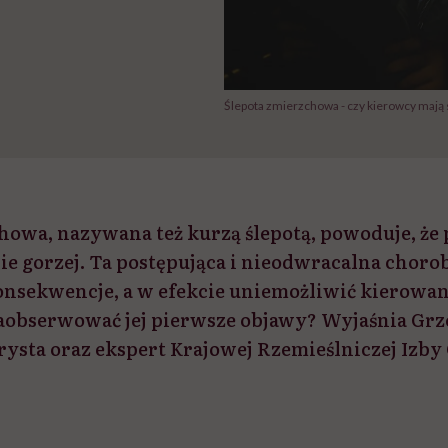
Ślepota zmierzchowa - czy kierowcy mają s
howa, nazywana też kurzą ślepotą, powoduje, że
e gorzej. Ta postępująca i nieodwracalna chorob
nsekwencje, a w efekcie uniemożliwić kierowan
k zaobserwować jej pierwsze objawy? Wyjaśnia Gr
rysta oraz ekspert Krajowej Rzemieślniczej Izby