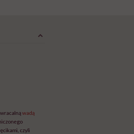
odwracalną
wadą
aniczonego
ęcikami, czyli