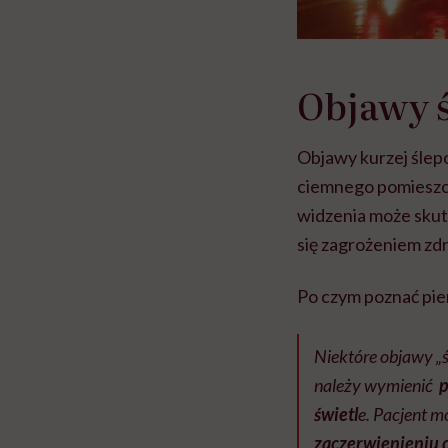
Objawy 
Objawy kurzej ślep
ciemnego pomieszcz
widzenia może sku
się zagrożeniem zdro
Po czym poznać pie
Niektóre objawy 
należy wymienić
p
świetl
e. Pacjent 
zaczerwienieniu 