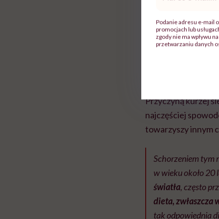
mail
*
Podanie adresu e-mail o
promocjach lub usługa
zgody nie ma wpływu na 
przetwarzaniu danych o
Powody 
Przyczyną kurzej ś
najczęściej spowo
towarzyszy innym 
Schorzeniem tym m
w wieku około 20 l
światła
, często p
dieta, zwłaszcza 
tak odpowiednia d