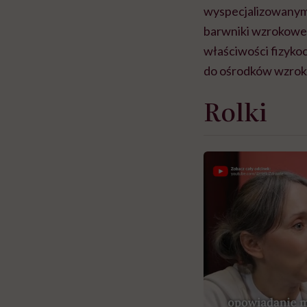
wyspecjalizowanym
barwniki wzrokowe, 
właściwości fizyko
do ośrodków wzrok
Rolki