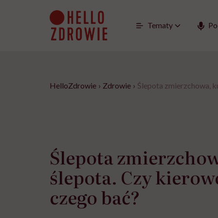
Go
to
content
Tematy
Po
HelloZdrowie
›
Zdrowie
›
Ślepota zmierzchowa, ku
Ślepota zmierzchow
ślepota. Czy kierow
czego bać?