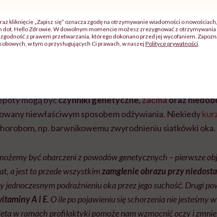
raz kliknięcie „Zapisz się” oznacza zgodę na otrzymywanie wiadomości o nowościach
ch dot. Hello Zdrowie. W dowolnym momencie możesz zrezygnować z otrzymywania 
zgodność z prawem przetwarzania, którego dokonano przed jej wycofaniem. Zapoznaj
sobowych, w tym o przysługujących Ci prawach, w naszej
Polityce prywatności
.
powstawania kurzej ślepo
lepoty mogą być
czynniki genetyczne,
zaćma
oraz niedob
dowany niewłaściwym sposobem odżywiania. Niekiedy
kur
chorobom, np. barwnikowemu zwyrodnieniu siatkówki oka.
ożemy być obarczeni z powodów genetycznych – pierwsze obj
at, a jest to przede wszystkim
zamglenie obrazu przy niedostat
rzy jednoczesnym podrażnieniu oka przez jego suchość. Drugi p
witaminy A i
E
. O ile po pojawieniu się schorzenia nie jesteśmy w
ieta w ramach profilaktyki pomoże nam wzmocnić oczy i zmnie