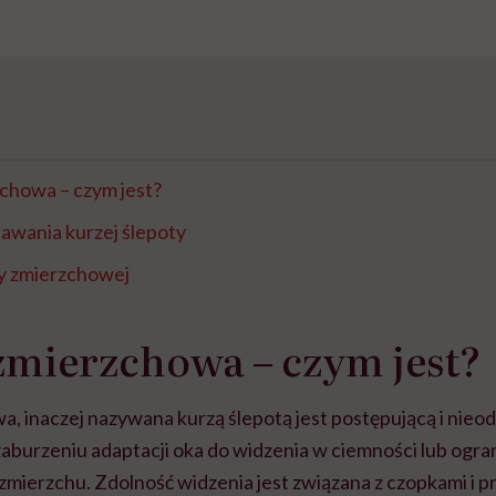
chowa – czym jest?
wania kurzej ślepoty
y zmierzchowej
zmierzchowa – czym jest?
a, inaczej nazywana kurzą ślepotą jest postępującą i nie
 zaburzeniu adaptacji oka do widzenia w ciemności lub ogr
 zmierzchu. Zdolność widzenia jest związana z czopkami i pr