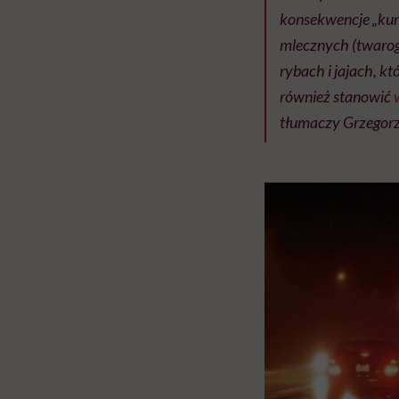
konsekwencje „kurz
mlecznych (twarog
rybach i jajach, 
również stanowić
tłumaczy Grzegorz 