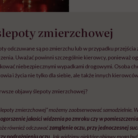
ślepoty zmierzchowej
oty odczuwane są po zmierzchu lub w przypadku przejścia 
enia. Uważać powinni szczególnie kierowcy, ponieważ og
tkować niebezpiecznymi wypadkami drogowymi. Osoba chor
wia i życia nie tylko dla siebie, ale także innych kierowców
rwsze objawy ślepoty zmierzchowej?
„ślepoty zmierzchowej” możemy zaobserwować samodzielnie.
ogorszenie jakości widzenia po zmroku czy w pomieszczeni
może również odczuwać
zamglenie oczu, przy jednoczesnej suc
czy podrażnieniu oczu
. Jak widzimy niektóre objawy mogą być