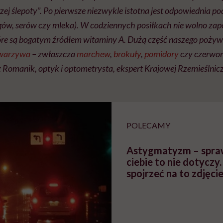
ej ślepoty”. Po pierwsze niezwykle istotna jest odpowiednia 
ów, serów czy mleka). W codziennych posiłkach nie wolno zap
które są bogatym źródłem witaminy A. Dużą część naszego poży
warzywa
– zwłaszcza
marchew
,
brokuły
,
pomidory
czy czerwon
Romanik, optyk i optometrysta, ekspert Krajowej Rzemieślnicz
POLECAMY
Astygmatyzm – spraw
ciebie to nie dotyczy
spojrzeć na to zdjęci