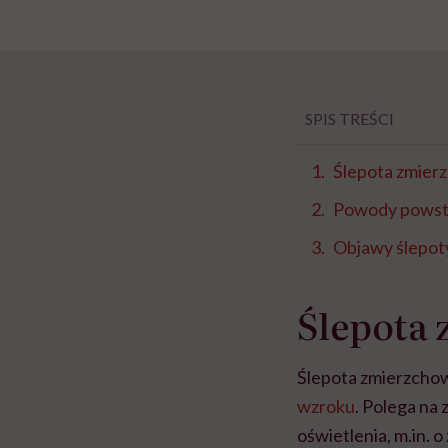
SPIS TREŚCI
Ślepota zmierz
Powody powsta
Objawy ślepot
Ślepota 
Ślepota zmierzchow
wzroku
. Polega na
oświetlenia, m.in. o