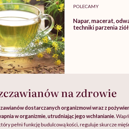
POLECAMY
Napar, macerat, odwa
techniki parzenia ziół
zczawianów na zdrowie
zczawianów dostarczanych organizmowi wraz z pożywie
apnia w organizmie, utrudniając jego wchłanianie.
Wapń 
ry pełni funkcję budulcową kości, reguluje skurcze mięśn