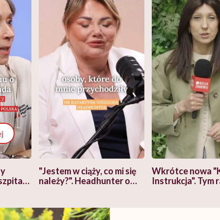
j
zy
"Jestem w ciąży, co mi się
Wkrótce nowa "
szpitalu
należy?". Headhunter o
Instrukcja". Tym 
szkadzać
zmianie pokoleniowej u
atakach paniki. Z
tylko
kobiet w ciąży na rynku
warsztat pacjen
braźni"
pracy
ekspercki