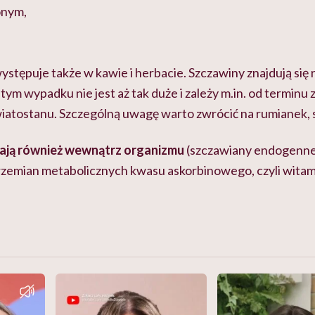
onym,
ystępuje także w kawie i herbacie. Szczawiny znajdują się 
tym wypadku nie jest aż tak duże i zależy m.in. od terminu 
kwiatostanu. Szczególną uwagę warto zwrócić na rumianek, s
ają również wewnątrz organizmu
(szczawiany endogenne
zemian metabolicznych kwasu askorbinowego, czyli witam