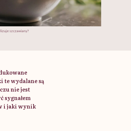
lizuje szczawiany?
rodukowane
 te wydalane są
zu nie jest
yć sygnałem
 i jaki wynik