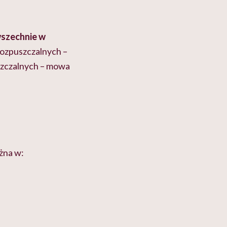
wszechnie w
 rozpuszczalnych –
uszczalnych – mowa
żna w: