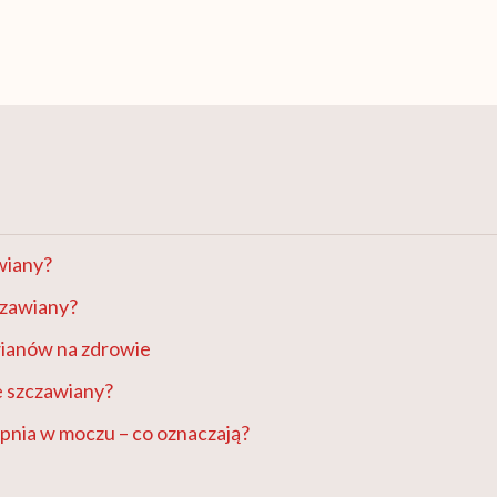
wiany?
czawiany?
ianów na zdrowie
e szczawiany?
pnia w moczu – co oznaczają?