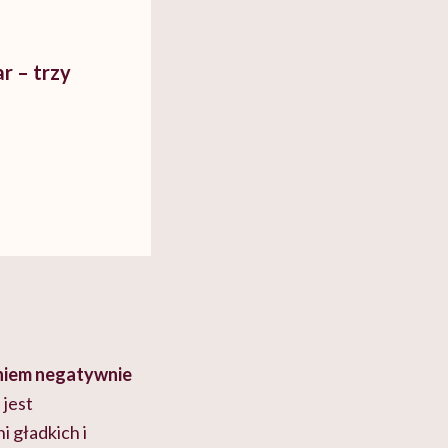
r – trzy
niem negatywnie
jest
i gładkich i