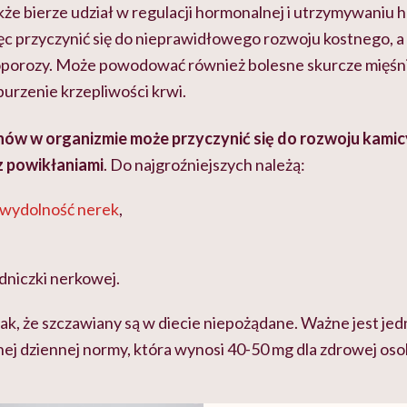
kże bierze udział w regulacji hormonalnej i utrzymywaniu
c przyczynić się do nieprawidłowego rozwoju kostnego, a 
porozy. Może powodować również bolesne skurcze mięśni
burzenie krzepliwości krwi.
ów w organizmie może przyczynić się do rozwoju kamic
 powikłaniami
. Do najgroźniejszych należą:
ewydolność nerek
,
niczki nerkowej.
ak, że szczawiany są w diecie niepożądane. Ważne jest jedn
ej dziennej normy, która wynosi 40-50 mg dla zdrowej oso