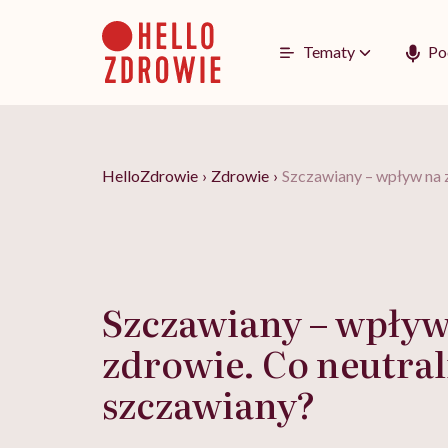
Go
to
content
Tematy
Po
HelloZdrowie
›
Zdrowie
›
Szczawiany – wpływ na z
Szczawiany – wpływ
zdrowie. Co neutral
szczawiany?