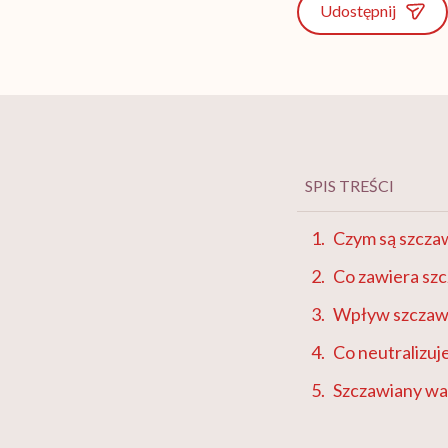
Udostępnij
SPIS TREŚCI
Czym są szcza
Co zawiera sz
Wpływ szczaw
Co neutralizuj
Szczawiany wa