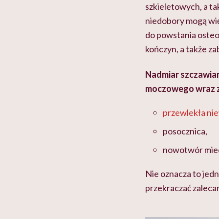
szkieletowych, a ta
niedobory mogą wię
do powstania osteo
kończyn, a także za
Nadmiar szczawian
moczowego wraz z
przewlekła ni
posocznica,
nowotwór mied
Nie oznacza to jedn
przekraczać zalecan