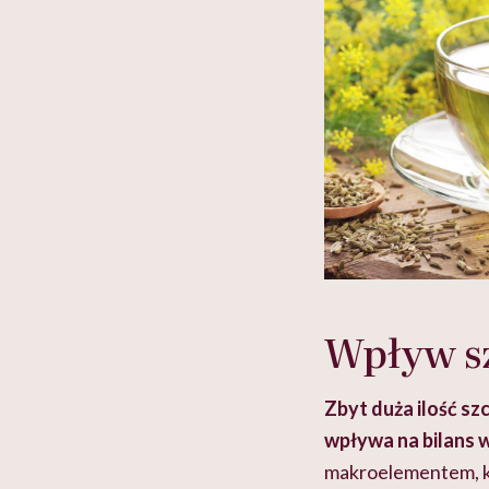
Wpływ s
Zbyt duża ilość s
wpływa na bilans w
makroelementem, któ