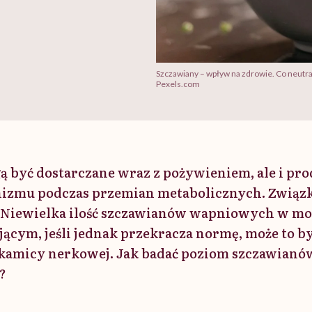
Szczawiany – wpływ na zdrowie. Co neutra
Pexels.com
 być dostarczane wraz z pożywieniem, ale i p
izmu podczas przemian metabolicznych. Związki
Niewielka ilość szczawianów wapniowych w moc
ącym, jeśli jednak przekracza normę, może to b
ę kamicy nerkowej. Jak badać poziom szczawianów
?