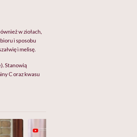
również w ziołach,
zbioru i sposobu
załwię i melisę.
). Stanowią
iny C oraz kwasu