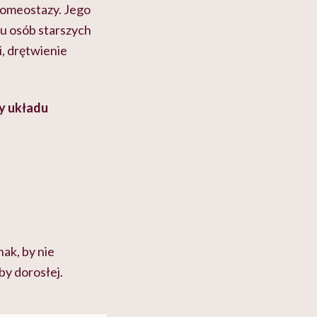
 homeostazy. Jego
u osób starszych
, drętwienie
y układu
ak, by nie
by dorosłej.