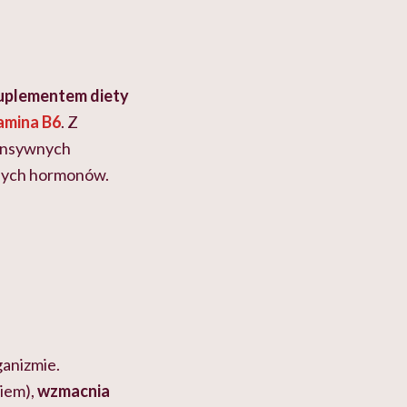
uplementem diety
amina B6
. Z
tensywnych
znych hormonów.
anizmie.
niem),
wzmacnia