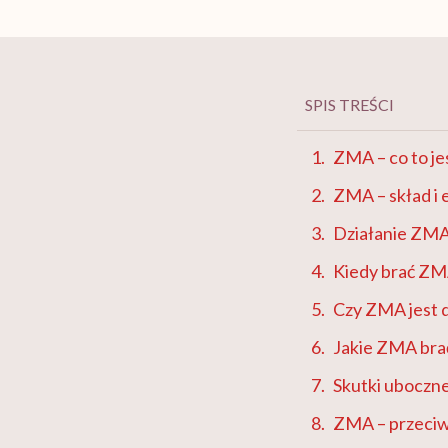
SPIS TREŚCI
ZMA – co to je
ZMA – skład i 
Działanie ZM
Kiedy brać Z
Czy ZMA jest d
Jakie ZMA bra
Skutki ubocz
ZMA – przeci