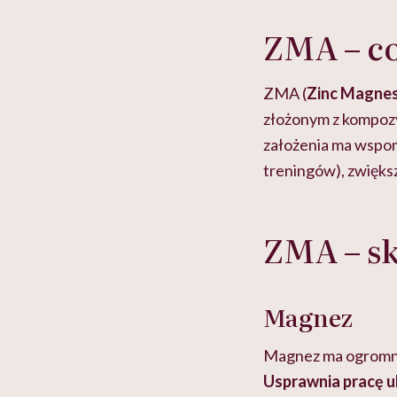
ZMA – co
ZMA (
Zinc Magnes
złożonym z kompozy
założenia ma wspo
treningów), zwięks
ZMA – sk
Magnez
Magnez ma ogromne
Usprawnia pracę 