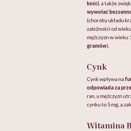
kości
, a także zwi
wywołać bezsenno
(choroby układu kr
zależności od wieku
mężczyzn w wieku 1
gramów
).
Cynk
Cynk wpływa na
fu
odpowiada za prz
ran, u mężczyzn ut
cynku to 5 mg, a za
Witamina 