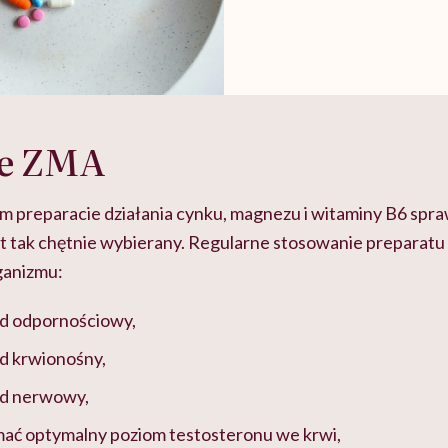
ie ZMA
m preparacie działania cynku, magnezu i witaminy B6 spraw
st tak chętnie wybierany. Regularne stosowanie preparat
ganizmu:
d odpornościowy,
d krwionośny,
ad nerwowy,
ać optymalny poziom testosteronu we krwi,