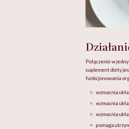
Działan
Połączenie w jedny
suplement diety je
funkcjonowania or
wzmacnia ukła
wzmacnia ukła
wzmacnia ukł
pomaga utrzym