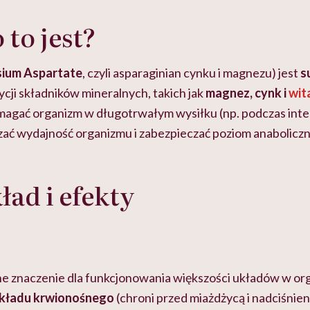
 to jest?
ium Aspartate
, czyli asparaginian cynku i magnezu) jest
s
cji składników mineralnych, takich jak
magnez, cynk i
wit
magać organizm w długotrwałym wysiłku (np. podczas in
zać wydajność organizmu i zabezpieczać poziom anabolic
ład i efekty
 znaczenie dla funkcjonowania większości układów w org
układu krwionośnego
(chroni przed miażdżycą i nadciśnie