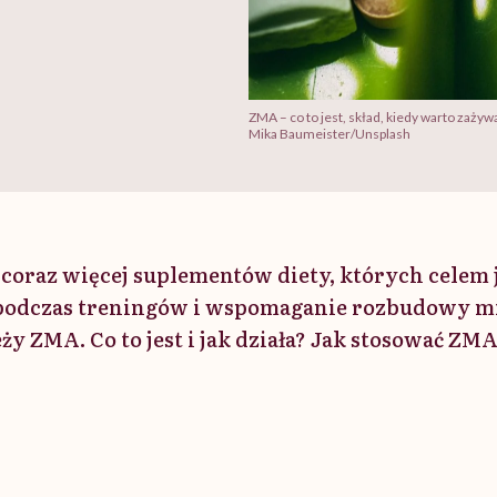
ZMA – co to jest, skład, kiedy warto zażyw
Mika Baumeister/Unsplash
oraz więcej suplementów diety, których celem 
podczas treningów i wspomaganie rozbudowy mię
y ZMA. Co to jest i jak działa? Jak stosować ZMA 