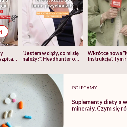
j
zy
"Jestem w ciąży, co mi się
Wkrótce nowa "
szpitalu
należy?". Headhunter o
Instrukcja". Tym 
szkadzać
zmianie pokoleniowej u
atakach paniki. Z
tylko
kobiet w ciąży na rynku
warsztat pacjen
braźni"
pracy
ekspercki
POLECAMY
Suplementy diety a w
minerały. Czym się ró