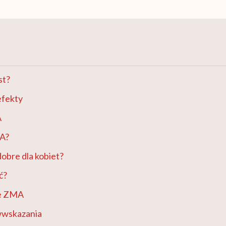
st?
efekty
A
MA?
obre dla kobiet?
ć?
ne ZMA
wwskazania