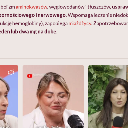
abolizm
aminokwasów
, węglowodanów i tłuszczów,
uspraw
pornościowego i nerwowego
. Wspomaga leczenie niedok
ukcję hemoglobiny), zapobiega
miażdżycy
. Zapotrzebowan
eden lub dwa mg
na dobę
.