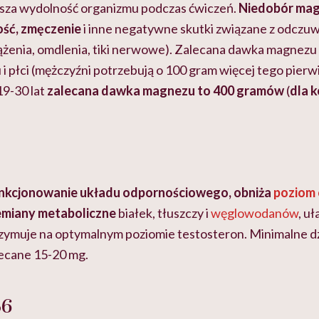
ększa wydolność organizmu podczas ćwiczeń.
Niedobór ma
ść, zmęczenie
i inne negatywne skutki związane z odczu
ążenia, omdlenia, tiki nerwowe). Zalecana dawka magnezu 
 i płci (mężczyźni potrzebują o 100 gram więcej tego pierwi
9-30 lat
zalecana dawka magnezu to 400 gramów
(
dla k
nkcjonowanie układu odpornościowego, obniża
poziom 
emiany metaboliczne
białek, tłuszczy i
węglowodanów
, uł
rzymuje na optymalnym poziomie testosteron. Minimalne d
lecane 15-20 mg.
B6