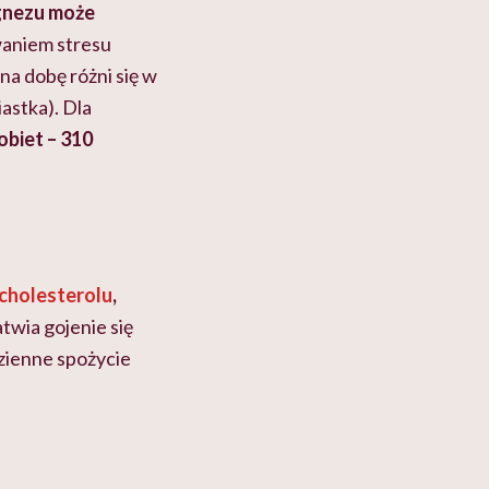
gnezu może
waniem stresu
na dobę różni się w
astka). Dla
obiet – 310
cholesterolu
,
atwia gojenie się
zienne spożycie