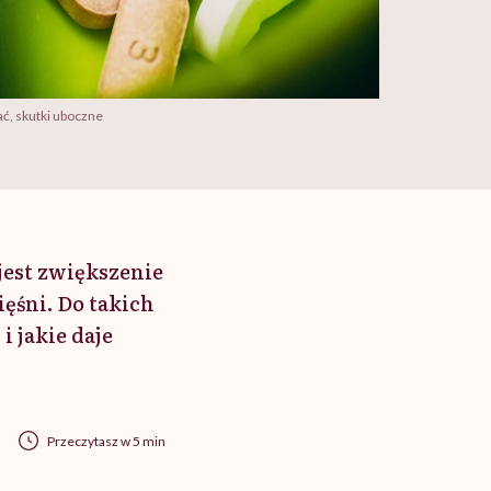
ać, skutki uboczne
jest zwiększenie
śni. Do takich
i jakie daje
Przeczytasz w 5 min