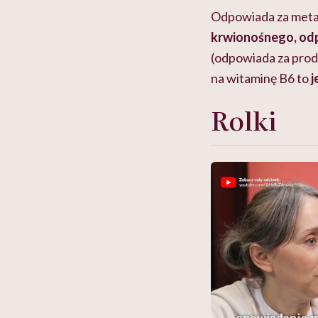
Odpowiada za met
krwionośnego, od
(odpowiada za prod
na witaminę B6 to
j
Rolki