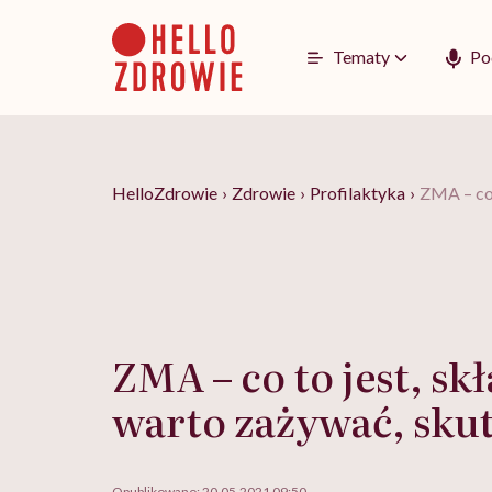
Go
to
content
Tematy
Po
HelloZdrowie
›
Zdrowie
›
Profilaktyka
›
ZMA – co 
ZMA – co to jest, sk
warto zażywać, sku
Opublikowano:
20.05.2021 09:50