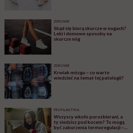
ZDROWIE
Skąd się biorą skurcze w nogach?
Leki i domowe sposoby na
skurcze nóg
ZDROWIE
Krwiak mózgu – co warto
wiedzieć na temat tej patologii?
PROFILAKTYKA
Wszyscy wkoło porozbierani, a
ty siedzisz pod kocem? To mogą
być zaburzenia termoregulacji –
wynikające z choroby lub złych