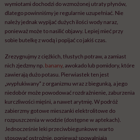
wymiotami dochodzi do wzmożonej utraty płynów,
dlatego powinniśmy je regularnie uzupełniać. Nie
należy jednak wypijać dużych ilości wody naraz,
ponieważ może to nasilić objawy. Lepiej mieć przy
sobie butelkę z wodą i popijać co jakiś czas.
Zrezygnujmy z ciężkich, tłustych potraw, a zamiast
nich zjedzmy np.
banany
, awokado lub pomidory, które
zawierają dużo potasu. Pierwiastek ten jest
„wypłukiwany” z organizmu wraz z biegunką, a jego
niedobór może powodować rozdrażnienie, zaburzenia
kurczliwości mięśni, a nawet arytmię. W podróż
zabierzmy gotowe mieszanki elektrolitowe do
rozpuszczenia w wodzie (dostępne w aptekach).
Jednocześnie leki przeciwbiegunkowe warto
stosować ostrożnie, ponieważ spowalniają