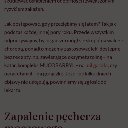
skutkować osłabieniem odporności i zwiększonym
ryzykiem zakażeń.
Jak postępować, gdy przeziębimy się latem? Tak jak
podczas każdej innej pory roku. Przede wszystkim
odpoczywajmy, by organizm mógł się skupić na walce z
chorobą, ponadto możemy zastosować leki dostępne
bez recepty, np. zawierające oksymetazolinę – na
katar, kompleks MUCOBARRYL – na
ból gardła
, czy
paracetamol – na gorączkę. Jeżeli po kilku dniach
objawy nie ustępują, powinniśmy się zgłosić do
lekarza.
Zapalenie pęcherza
moczowego