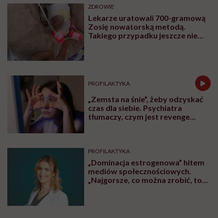
ZDROWIE
Lekarze uratowali 700-gramową
Zosię nowatorską metodą.
Takiego przypadku jeszcze nie
było
PROFILAKTYKA
„Zemsta na śnie”, żeby odzyskać
czas dla siebie. Psychiatra
tłumaczy, czym jest revenge
bedtime procrastination
PROFILAKTYKA
„Dominacja estrogenowa” hitem
mediów społecznościowych.
„Najgorsze, co można zrobić, to
leczyć modne hasło”