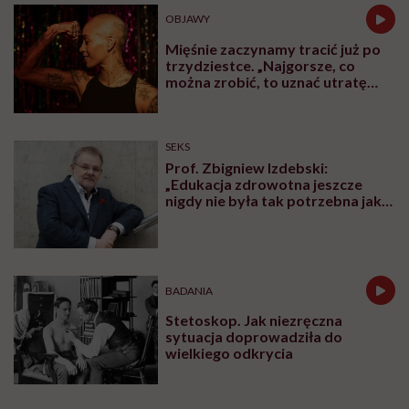
OBJAWY
Mięśnie zaczynamy tracić już po
trzydziestce. „Najgorsze, co
można zrobić, to uznać utratę
sprawności za nieunikniony
element starzenia”
SEKS
Prof. Zbigniew Izdebski:
„Edukacja zdrowotna jeszcze
nigdy nie była tak potrzebna jak
teraz, kiedy jest taki chaos
informacyjny”
BADANIA
Stetoskop. Jak niezręczna
sytuacja doprowadziła do
wielkiego odkrycia