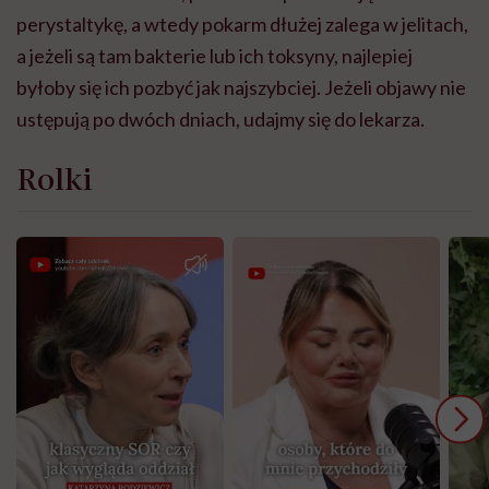
perystaltykę, a wtedy pokarm dłużej zalega w jelitach,
a jeżeli są tam bakterie lub ich toksyny, najlepiej
byłoby się ich pozbyć jak najszybciej. Jeżeli objawy nie
ustępują po dwóch dniach, udajmy się do lekarza.
Rolki