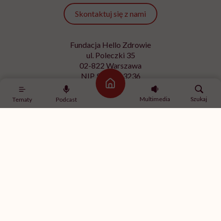
Skontaktuj się z nami
Fundacja Hello Zdrowie
ul. Poleczki 35
02-822 Warszawa
NIP 9512613236
Strona główna
Kontakt z redakcją
Multimedia
Szukaj
Tematy
Podcast
redakcja@hellozdrowie.pl
Dołącz do naszej społeczności
Właścicielem serwisu
HelloZdrowie
jest Fundacja należąca
do
USP Zdrowie sp. z o.o.
, które jest częścią
USP Group
.
Treści zawarte w serwisie HelloZdrowie mają charakter
informacyjno-edukacyjny. Jeśli potrzebujesz porady