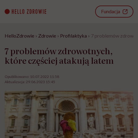
Go
to
Fundacja
content
HelloZdrowie
›
Zdrowie
›
Profilaktyka
›
7 problemów zdrowotny
7 problemów zdrowotnych,
które częściej atakują latem
Opublikowano:
10.07.2022 11:58
Aktualizacja:
29.06.2023 15:45