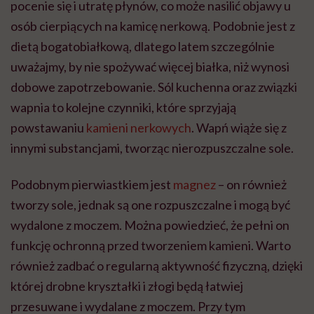
pocenie się i utratę płynów, co może nasilić objawy u
osób cierpiących na kamicę nerkową. Podobnie jest z
dietą bogatobiałkową, dlatego latem szczególnie
uważajmy, by nie spożywać więcej białka, niż wynosi
dobowe zapotrzebowanie. Sól kuchenna oraz związki
wapnia to kolejne czynniki, które sprzyjają
powstawaniu
kamieni nerkowych
. Wapń wiąże się z
innymi substancjami, tworząc nierozpuszczalne sole.
Podobnym pierwiastkiem jest
magnez
– on również
tworzy sole, jednak są one rozpuszczalne i mogą być
wydalone z moczem. Można powiedzieć, że pełni on
funkcję ochronną przed tworzeniem kamieni. Warto
również zadbać o regularną aktywność fizyczną, dzięki
której drobne kryształki i złogi będą łatwiej
przesuwane i wydalane z moczem. Przy tym