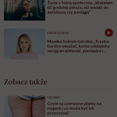
Życie z fobią społeczną. „Wolałam
iść godzinę pieszo, niż wsiąść do
autobusu czy pociągu”
MINDFULNESS
Monika Sobień-Górska: „Trzeba
bardzo uważać, komu oddajemy
swoją wrażliwość, pieniądze i
zaufanie”
Zobacz także
OBJAWY
Czym są czerwone plamy na
nogach i co może być ich
przyczyną?