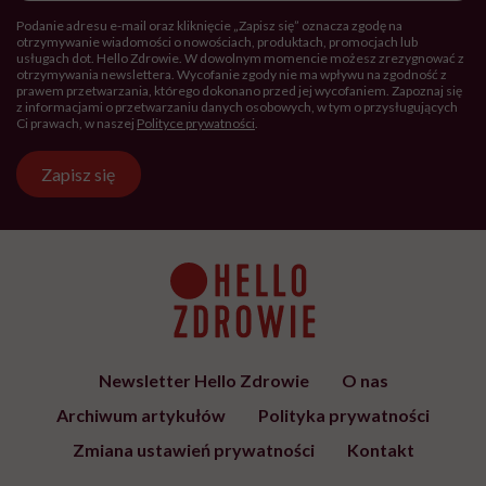
Podanie adresu e-mail oraz kliknięcie „Zapisz się” oznacza zgodę na
otrzymywanie wiadomości o nowościach, produktach, promocjach lub
usługach dot. Hello Zdrowie. W dowolnym momencie możesz zrezygnować z
otrzymywania newslettera. Wycofanie zgody nie ma wpływu na zgodność z
prawem przetwarzania, którego dokonano przed jej wycofaniem. Zapoznaj się
z informacjami o przetwarzaniu danych osobowych, w tym o przysługujących
Ci prawach, w naszej
Polityce prywatności
.
Zapisz się
Newsletter Hello Zdrowie
O nas
Archiwum artykułów
Polityka prywatności
Zmiana ustawień prywatności
Kontakt