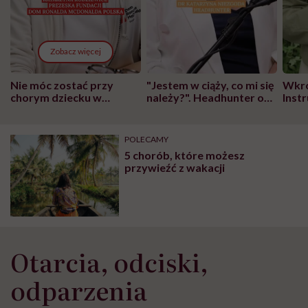
Zobacz więcej
Nie móc zostać przy
"Jestem w ciąży, co mi się
Wkró
chorym dziecku w
należy?". Headhunter o
Inst
szpitalu to tortura.
zmianie pokoleniowej u
atak
"Przeszkadzać w tym
kobiet w ciąży na rynku
wars
może chyba tylko
pracy
eksp
POLECAMY
głupota i brak
5 chorób, które możesz
wyobraźni"
przywieźć z wakacji
Otarcia, odciski,
odparzenia