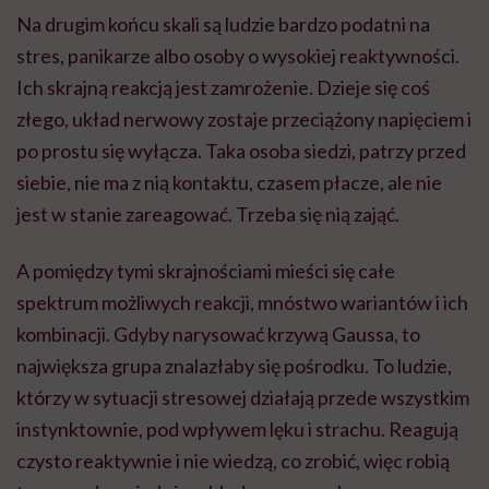
Na drugim końcu skali są ludzie bardzo podatni na
stres, panikarze albo osoby o wysokiej reaktywności.
Ich skrajną reakcją jest zamrożenie. Dzieje się coś
złego, układ nerwowy zostaje przeciążony napięciem i
po prostu się wyłącza. Taka osoba siedzi, patrzy przed
siebie, nie ma z nią kontaktu, czasem płacze, ale nie
jest w stanie zareagować. Trzeba się nią zająć.
A pomiędzy tymi skrajnościami mieści się całe
spektrum możliwych reakcji, mnóstwo wariantów i ich
kombinacji. Gdyby narysować krzywą Gaussa, to
największa grupa znalazłaby się pośrodku. To ludzie,
którzy w sytuacji stresowej działają przede wszystkim
instynktownie, pod wpływem lęku i strachu. Reagują
czysto reaktywnie i nie wiedzą, co zrobić, więc robią