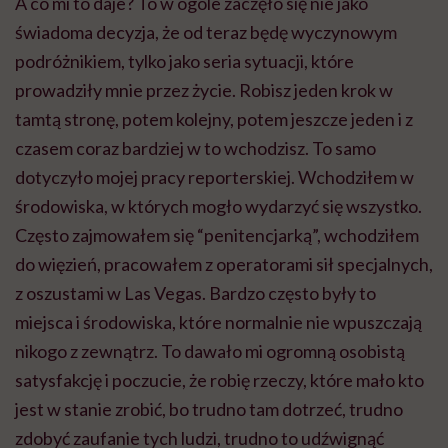
A co mi to daje? To w ogóle zaczęło się nie jako
świadoma decyzja, że od teraz będę wyczynowym
podróżnikiem, tylko jako seria sytuacji, które
prowadziły mnie przez życie. Robisz jeden krok w
tamtą stronę, potem kolejny, potem jeszcze jeden i z
czasem coraz bardziej w to wchodzisz. To samo
dotyczyło mojej pracy reporterskiej. Wchodziłem w
środowiska, w których mogło wydarzyć się wszystko.
Często zajmowałem się “penitencjarką”, wchodziłem
do więzień, pracowałem z operatorami sił specjalnych,
z oszustami w Las Vegas. Bardzo często były to
miejsca i środowiska, które normalnie nie wpuszczają
nikogo z zewnątrz. To dawało mi ogromną osobistą
satysfakcję i poczucie, że robię rzeczy, które mało kto
jest w stanie zrobić, bo trudno tam dotrzeć, trudno
zdobyć zaufanie tych ludzi, trudno to udźwignąć