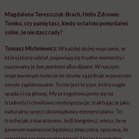
Magdalena Tereszczuk-Brach, Hello Zdrowie:
Tomku, czy pamiętasz, kiedy ostatnio pomyślałeś
sobie, że nie dasz rady?
Tomasz Michniewicz:
W każdej dużej wyprawie, w
której biorę udział, pojawiają się trudne momenty i
nazywamy je
low pointami
albo
dipami
. W naszym
wyprawowym świecie te chwile są jednak w pewnym
sensie zaplanowane. To nie jest kryzys, który nagle
spada ci na głowę. My przygotowujemy się na
trudności i chwilowe niedyspozycje, traktując je jako
naturalny, wręcz obowiązkowy element planu. To
trochę jak z maratonem. Jeśli biegniesz, wiesz, że w
pewnym momencie będziesz zmęczona, spocona, że
organizm zacznie protestować. I to jest normalne.