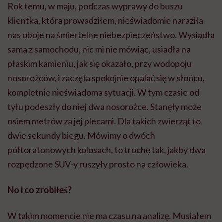
Rok temu, w maju, podczas wyprawy do buszu
klientka, którą prowadziłem, nieświadomie naraziła
nas oboje na śmiertelne niebezpieczeństwo. Wysiadła
sama z samochodu, nic mi nie mówiąc, usiadła na
płaskim kamieniu, jak się okazało, przy wodopoju
nosorożców, i zaczęła spokojnie opalać się w słońcu,
kompletnie nieświadoma sytuacji. W tym czasie od
tyłu podeszły do niej dwa nosorożce. Stanęły może
osiem metrów za jej plecami. Dla takich zwierząt to
dwie sekundy biegu. Mówimy o dwóch
półtoratonowych kolosach, to trochę tak, jakby dwa
rozpędzone SUV-y ruszyły prosto na człowieka.
No i co zrobiłeś?
W takim momencie nie ma czasu na analizę. Musiałem