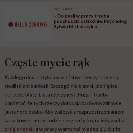
"Przeszkadzać w tym
kobiet w ciąży na rynku
wars
może chyba tylko
pracy
eksp
POLECAMY
głupota i brak
– Do pasji w pracy trzeba
wyobraźni"
podchodzić ostrożnie. Psycholog
Sylwia Michalczyk o
pracoholiźmie
Częste mycie rąk
Każdego dnia dotykamy mnóstwa rzeczy, które są
siedliskiem bakterii. Szczególnie klamki, pieniądze,
poręcze, blaty. Lista rzeczy jest długa i trzeba
pamiętać, że tych rzeczy dotykają zarówno zdrowie,
jak i chore osoby. Aby walczyć z rozprzestrzenianiem
zarazków z rzeczy codziennego użytku, należy zadbać
o
higienę rąk
, a w pracy warto też mieć na biurku żel