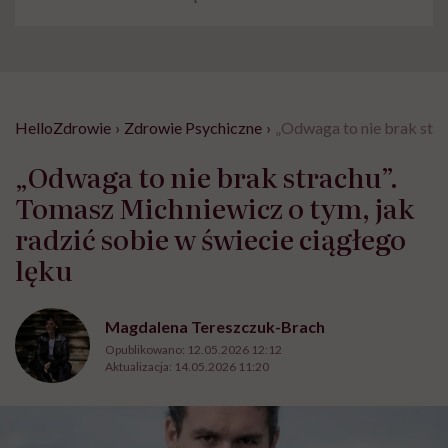
HelloZdrowie
›
Zdrowie Psychiczne
›
„Odwaga to nie brak stra
„Odwaga to nie brak strachu”.
Tomasz Michniewicz o tym, jak
radzić sobie w świecie ciągłego
lęku
Magdalena Tereszczuk-Brach
Opublikowano:
12.05.2026 12:12
Aktualizacja:
14.05.2026 11:20