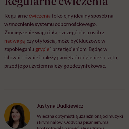
Regularne ćwiczenia
Regularne
ćwiczenia
to kolejny idealny sposób na
wzmocnienie systemu odpornościowego.
Zmniejszenie wagi ciała, szczególnie u osób z
nadwagą
czy otyłością, może być kluczowe w
zapobieganiu
grypie
i przeziębieniom. Będąc w
siłowni, również należy pamiętać o higienie sprzętu,
przed jego użyciem należy go zdezynfekować.
Justyna Dudkiewicz
Wieczna optymistką uzależnioną od muzyki
i kryminałów. Oddycha pisaniem, ma
krótkotrwałą pamięć, ale nadrabia