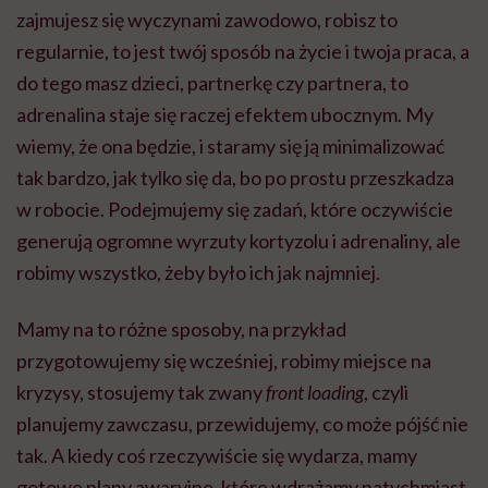
zajmujesz się wyczynami zawodowo, robisz to
regularnie, to jest twój sposób na życie i twoja praca, a
do tego masz dzieci, partnerkę czy partnera, to
adrenalina staje się raczej efektem ubocznym. My
wiemy, że ona będzie, i staramy się ją minimalizować
tak bardzo, jak tylko się da, bo po prostu przeszkadza
w robocie. Podejmujemy się zadań, które oczywiście
generują ogromne wyrzuty kortyzolu i adrenaliny, ale
robimy wszystko, żeby było ich jak najmniej.
Mamy na to różne sposoby, na przykład
przygotowujemy się wcześniej, robimy miejsce na
kryzysy, stosujemy tak zwany
front loading
, czyli
planujemy zawczasu, przewidujemy, co może pójść nie
tak. A kiedy coś rzeczywiście się wydarza, mamy
gotowe plany awaryjne, które wdrażamy natychmiast,