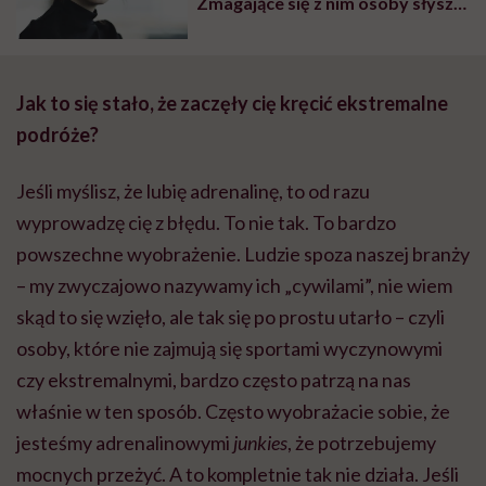
Zmagające się z nim osoby słyszą:
„rób jeszcze więcej”
Jak to się stało, że zaczęły cię kręcić ekstremalne
podróże?
Jeśli myślisz, że lubię adrenalinę, to od razu
wyprowadzę cię z błędu. To nie tak. To bardzo
powszechne wyobrażenie. Ludzie spoza naszej branży
– my zwyczajowo nazywamy ich „cywilami”, nie wiem
skąd to się wzięło, ale tak się po prostu utarło – czyli
osoby, które nie zajmują się sportami wyczynowymi
czy ekstremalnymi, bardzo często patrzą na nas
właśnie w ten sposób. Często wyobrażacie sobie, że
jesteśmy adrenalinowymi
junkies
, że potrzebujemy
mocnych przeżyć. A to kompletnie tak nie działa. Jeśli