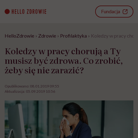
Go
to
Fundacja
content
HelloZdrowie
›
Zdrowie
›
Profilaktyka
›
Koledzy w pracy choruj
Koledzy w pracy chorują a Ty
musisz być zdrowa. Co zrobić,
żeby się nie zarazić?
Opublikowano:
08.01.2019 09:55
Aktualizacja:
05.09.2019 10:56