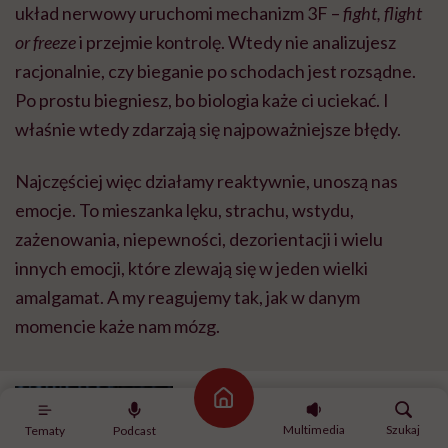
układ nerwowy uruchomi mechanizm 3F –
fight, flight
or freeze
i przejmie kontrolę. Wtedy nie analizujesz
racjonalnie, czy bieganie po schodach jest rozsądne.
Po prostu biegniesz, bo biologia każe ci uciekać. I
właśnie wtedy zdarzają się najpoważniejsze błędy.
Najczęściej więc działamy reaktywnie, unoszą nas
emocje. To mieszanka lęku, strachu, wstydu,
zażenowania, niepewności, dezorientacji i wielu
innych emocji, które zlewają się w jeden wielki
amalgamat. A my reagujemy tak, jak w danym
momencie każe nam mózg.
POLECAMY
Strona główna
Arkadiusz Lorenc: „Nie ma
Multimedia
Szukaj
Tematy
Podcast
społecznej dyskusji o lęku”