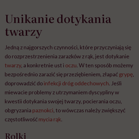
Unikanie dotykania
twarzy
Jedną z najgorszych czynności, które przyczyniają się
do rozprzestrzenienia zarazków z rąk, jest dotykanie
twarzy
, a konkretnie ust i
oczu
. W ten sposób możemy
bezpośrednio zarazić się przeziębieniem, złapać
grypę
,
doprowadzić do
infekcji dróg oddechowych
. Jeśli
miewacie problemy z utrzymaniem dyscypliny w
kwestii dotykania swojej twarzy, pocierania oczu,
obgryzania
paznokci
, to wówczas należy zwiększyć
częstotliwość
mycia rąk
.
Rolki