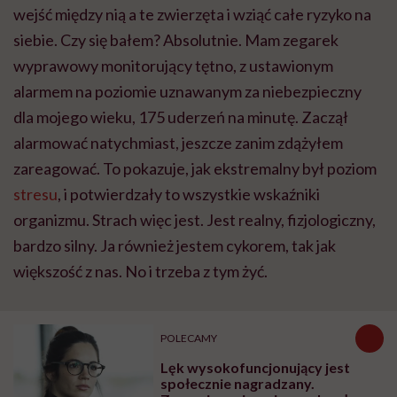
wejść między nią a te zwierzęta i wziąć całe ryzyko na
siebie. Czy się bałem? Absolutnie. Mam zegarek
wyprawowy monitorujący tętno, z ustawionym
alarmem na poziomie uznawanym za niebezpieczny
dla mojego wieku, 175 uderzeń na minutę. Zaczął
alarmować natychmiast, jeszcze zanim zdążyłem
zareagować. To pokazuje, jak ekstremalny był poziom
stresu
, i potwierdzały to wszystkie wskaźniki
organizmu. Strach więc jest. Jest realny, fizjologiczny,
bardzo silny. Ja również jestem cykorem, tak jak
większość z nas. No i trzeba z tym żyć.
POLECAMY
Lęk wysokofuncjonujący jest
społecznie nagradzany.