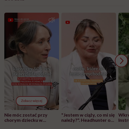
Zobacz więcej
Nie móc zostać przy
"Jestem w ciąży, co mi się
Wkró
chorym dziecku w
należy?". Headhunter o
Inst
szpitalu to tortura.
zmianie pokoleniowej u
atak