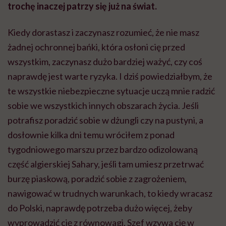
trochę inaczej patrzy się już na świat.
Kiedy dorastasz i zaczynasz rozumieć, że nie masz
żadnej ochronnej bańki, która osłoni cię przed
wszystkim, zaczynasz dużo bardziej ważyć, czy coś
naprawdę jest warte ryzyka. I dziś powiedziałbym, że
te wszystkie niebezpieczne sytuacje uczą mnie radzić
sobie we wszystkich innych obszarach życia. Jeśli
potrafisz poradzić sobie w dżungli czy na pustyni, a
dosłownie kilka dni temu wróciłem z ponad
tygodniowego marszu przez bardzo odizolowaną
część algierskiej Sahary, jeśli tam umiesz przetrwać
burzę piaskową, poradzić sobie z zagrożeniem,
nawigować w trudnych warunkach, to kiedy wracasz
do Polski, naprawdę potrzeba dużo więcej, żeby
wyprowadzić cię z równowagi. Szef wzywa cię w