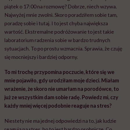
piątek o 17:00 na rozmowę? Dobrze, niech wzywa.
Najwyżej mnie zwolni. Skoro poradziłem sobie tam,
poradzę sobie i tutaj. I to jest chyba największa
wartość. Ekstremalne podróżowanie to jest takie
laboratorium radzenia sobie w bardzo trudnych
sytuacjach. To po prostu wzmacnia. Sprawia, że czuję
się mocniejszy i bardziej odporny.
To mi trochę przypomina poczucie, które się we
mnie pojawiło, gdy urodziłam moje dzieci. Miałam
wrażenie, że skoro nie umarłam na porodówce, to
już ze wszystkim dam sobie radę. Powiedz mi, czy
każdy mniej więcej podobnie reaguje na stres?
Niestety nie ma jednej odpowiedzi na to, jak ludzie
reagują na stres, bo to jest bardzo osobnicze. Co