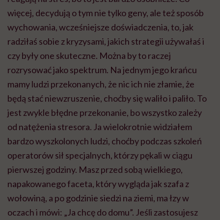
więcej, decydują o tym nie tylko geny, ale też sposób
wychowania, wcześniejsze doświadczenia, to, jak
radziłaś sobie z kryzysami, jakich strategii używałaś i
czy były one skuteczne. Można by to raczej
rozrysować jako spektrum. Na jednym jego krańcu
mamy ludzi przekonanych, że nic ich nie złamie, że
będą stać niewzruszenie, choćby się waliło i paliło. To
jest zwykle błędne przekonanie, bo wszystko zależy
od natężenia stresora. Ja wielokrotnie widziałem
bardzo wyszkolonych ludzi, choćby podczas szkoleń
operatorów sił specjalnych, którzy pękali w ciągu
pierwszej godziny. Masz przed sobą wielkiego,
napakowanego faceta, który wygląda jak szafa z
wołowiną, a po godzinie siedzi na ziemi, ma łzy w
oczach i mówi: „Ja chcę do domu”. Jeśli zastosujesz