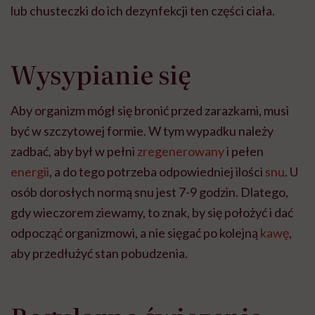
lub chusteczki do ich dezynfekcji ten części ciała.
Wysypianie się
Aby organizm mógł się bronić przed zarazkami, musi
być w szczytowej formie. W tym wypadku należy
zadbać, aby był w pełni
zregenerowany
i pełen
energii
, a do tego potrzeba odpowiedniej ilości
snu
. U
osób dorosłych normą snu jest 7-9 godzin. Dlatego,
gdy wieczorem ziewamy, to znak, by się położyć i dać
odpocząć organizmowi, a nie sięgać po kolejną
kawę
,
aby przedłużyć stan pobudzenia.