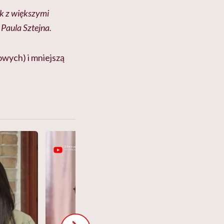
ek z większymi
Paula Sztejna.
owych) i mniejszą