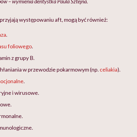
ów – wymienia dentystka Paula Sztejna.
sprzyjają występowaniu aft, mogą być również:
aza
.
su foliowego
.
min z grupy B.
hłaniania w przewodzie pokarmowym (np.
celiakia
).
ocjonalne
.
ryjne i wirusowe.
dowe.
rmonalne.
munologiczne.