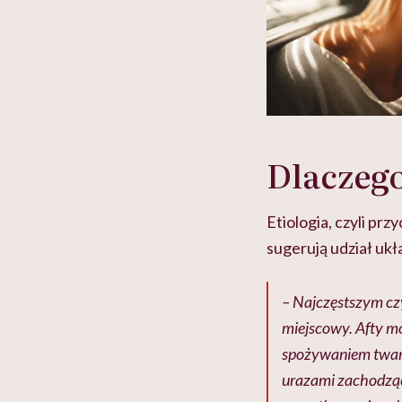
Dlaczeg
Etiologia, czyli pr
sugerują udział uk
– Najczęstszym cz
miejscowy. Afty m
spożywaniem tward
urazami zachodząc