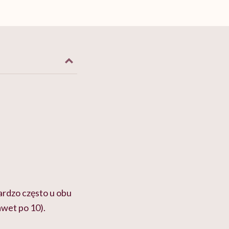
bardzo często u obu
awet po 10).