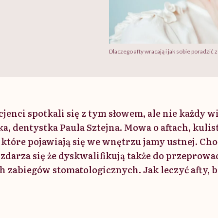
Dlaczego afty wracają i jak sobie poradzi
enci spotkali się z tym słowem, ale nie każdy wie,
a, dentystka Paula Sztejna. Mowa o aftach, kuli
które pojawiają się we wnętrzu jamy ustnej. Cho
 zdarza się że dyskwalifikują także do przeprowa
zabiegów stomatologicznych. Jak leczyć afty, b