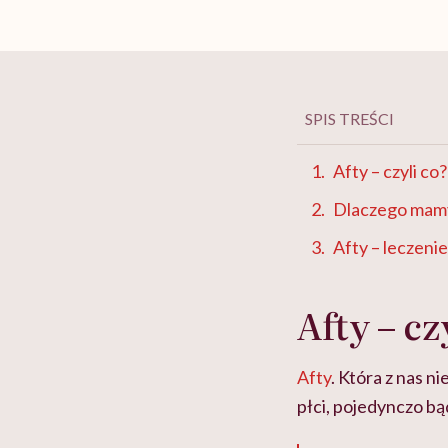
SPIS TREŚCI
Afty – czyli co?
Dlaczego mamy
Afty – leczenie
Afty – cz
Afty
. Która z nas n
płci, pojedynczo bą