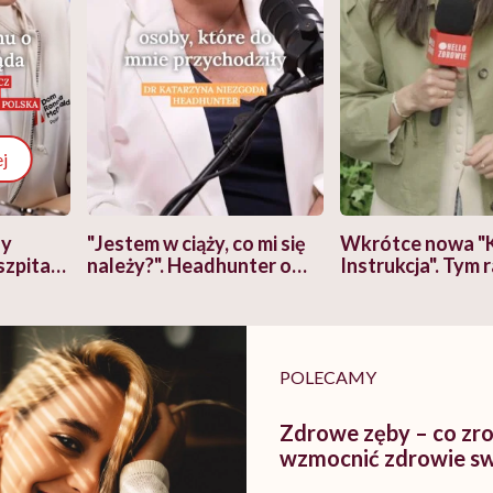
j
zy
"Jestem w ciąży, co mi się
Wkrótce nowa "
szpitalu
należy?". Headhunter o
Instrukcja". Tym 
szkadzać
zmianie pokoleniowej u
atakach paniki. Z
tylko
kobiet w ciąży na rynku
warsztat pacjen
braźni"
pracy
ekspercki
POLECAMY
Zdrowe zęby – co zro
wzmocnić zdrowie s