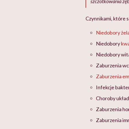
szczotkowania zęb
Czynnikami, które 
Niedobory żel
Niedobory
kwa
Niedobory wita
Zaburzenia wc
Zaburzenia em
Infekcje bakte
Choroby ukła
Zaburzenia ho
Zaburzenia im