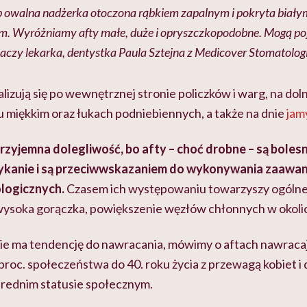
lub owalna nadżerka otoczona rąbkiem zapalnym i pokryta biał
. Wyróżniamy afty małe, duże i opryszczkopodobne. Mogą poja
maczy lekarka, dentystka Paula Sztejna z Medicover Stomatolog
kalizują się po wewnętrznej stronie policzków i warg, na do
u miękkim oraz łukach podniebiennych, a także na dnie
jam
zyjemna dolegliwość, bo afty – choć drobne – są bolesn
łykanie i są przeciwwskazaniem do wykonywania zaaw
logicznych.
Czasem ich występowaniu towarzyszy ogólne r
ysoka gorączka, powiększenie węzłów chłonnych w okolicy
e ma tendencję do nawracania, mówimy o aftach nawracaj
roc. społeczeństwa do 40. roku życia z przewagą kobiet i
średnim statusie społecznym.