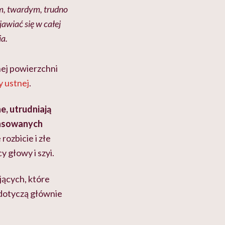
ym, twardym, trudno
wiać się w całej
ia.
lnej powierzchni
y ustnej
.
e, utrudniają
ansowanych
ozbicie i złe
 głowy i szyi.
ących, które
 dotyczą głównie