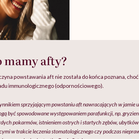
o mamy afty?
zyczyna powstawania aft nie została do końca poznana, ch
ładu immunologicznego (odpornościowego).
ynnikiem sprzyjającym powstaniu aft nawracających w jamie ust
ogą być spowodowane występowaniem parafunkcji, np. gryzien
ych pokarmów, istnieniem ostrych i startych zębów, ubytkó
ymi w trakcie leczenia stomatologicznego czy podczas niepr