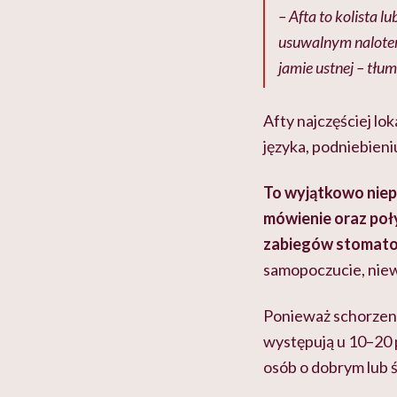
– Afta to kolista 
usuwalnym nalotem
jamie ustnej – tłu
Afty najczęściej lo
języka, podniebieni
To wyjątkowo niepr
mówienie oraz po
zabiegów stomato
samopoczucie, niew
Ponieważ schorzeni
występują u 10–20 p
osób o dobrym lub 