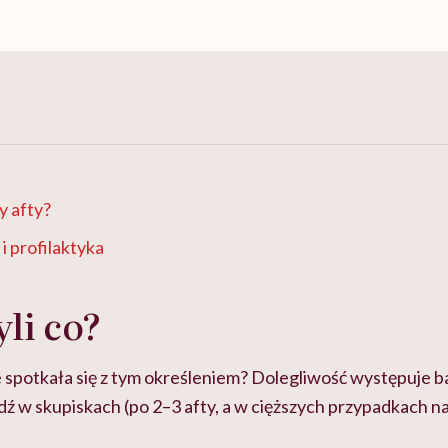
 afty?
 i profilaktyka
yli co?
ie spotkała się z tym określeniem? Dolegliwość występuje 
dź w skupiskach (po 2–3 afty, a w cięższych przypadkach n