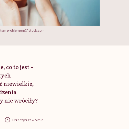
ć z tym problemem?/Istock.com
 co to jest –
stych
ć niewielkie,
dzenia
y nie wróciły?
Przeczytasz w 5 min