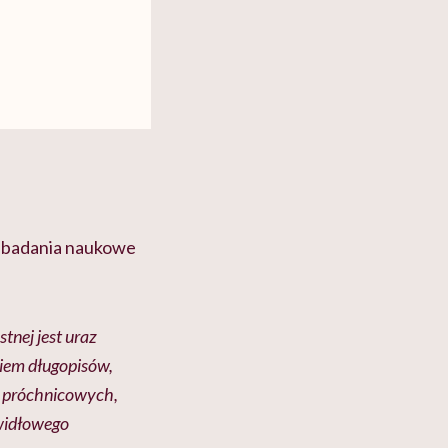
oć badania naukowe
nej jest uraz
iem długopisów,
w próchnicowych,
awidłowego