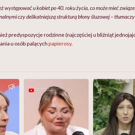
eż występować u kobiet po 40. roku życia, co może mieć związ
lnymi czy delikatniejszą strukturą błony śluzowej – tłumaczy 
 predyspozycje rodzinne (najczęściej u bliźniąt jednojaj
ania u osób palących
papierosy
.