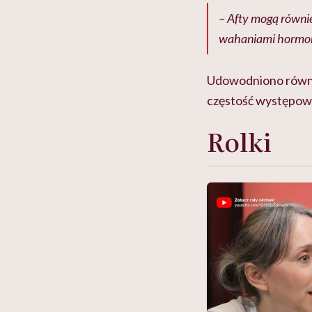
– Afty mogą równi
wahaniami hormona
Udowodniono również
częstość występow
Rolki