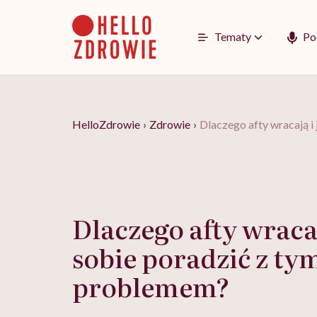
Go
to
content
Tematy
Po
HelloZdrowie
›
Zdrowie
›
Dlaczego afty wracają i
Dlaczego afty wracaj
sobie poradzić z ty
problemem?