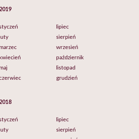
2019
styczeń
lipiec
luty
sierpień
marzec
wrzesień
kwiecień
październik
maj
listopad
czerwiec
grudzień
2018
styczeń
lipiec
luty
sierpień