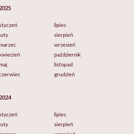
2025
styczeń
lipiec
luty
sierpień
marzec
wrzesień
kwiecień
październik
maj
listopad
czerwiec
grudzień
2024
styczeń
lipiec
luty
sierpień