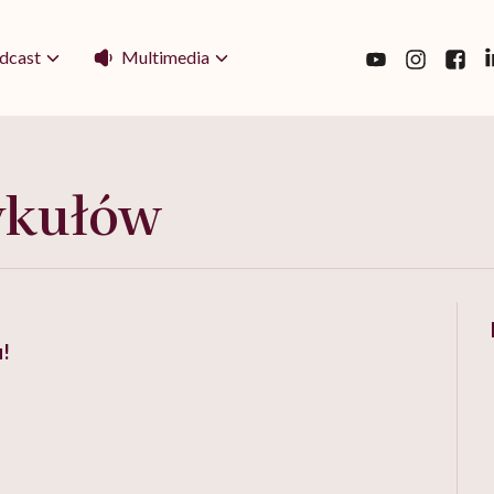
Multimedia
dcast
ykułów
!