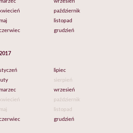
marzec
wrzesień
kwiecień
październik
maj
listopad
czerwiec
grudzień
2017
styczeń
lipiec
luty
sierpień
marzec
wrzesień
kwiecień
październik
maj
listopad
czerwiec
grudzień