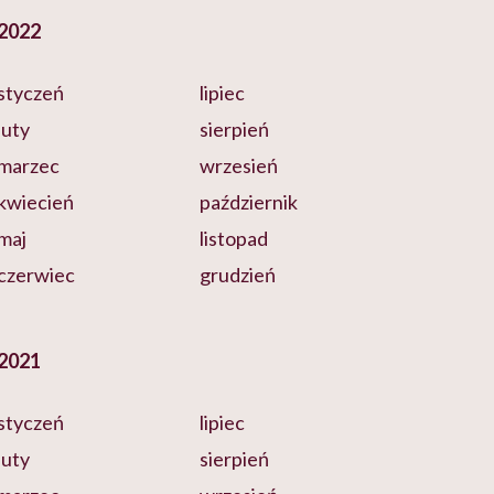
2022
styczeń
lipiec
luty
sierpień
marzec
wrzesień
kwiecień
październik
maj
listopad
czerwiec
grudzień
2021
styczeń
lipiec
luty
sierpień