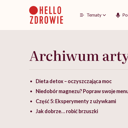
Go
to
content
Tematy
Po
Archiwum art
Dieta detox – oczyszczająca moc
Niedobór magnezu? Popraw swoje menu
Część 5: Eksperymenty z używkami
Jak dobrze… robić brzuszki