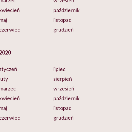
marzec
wrzesień
kwiecień
październik
maj
listopad
czerwiec
grudzień
2020
styczeń
lipiec
luty
sierpień
marzec
wrzesień
kwiecień
październik
maj
listopad
czerwiec
grudzień