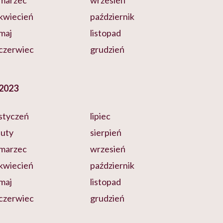
marzec
wrzesień
kwiecień
październik
maj
listopad
czerwiec
grudzień
2023
styczeń
lipiec
luty
sierpień
marzec
wrzesień
kwiecień
październik
maj
listopad
czerwiec
grudzień