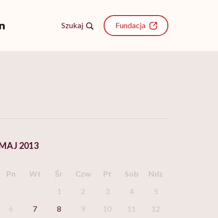
Szukaj
Fundacja
MAJ 2013
Pn
Wt
Śr
Czw
Pt
Sob
Ndz
1
2
3
4
5
6
7
8
9
10
11
12