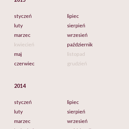
styczeń
lipiec
luty
sierpień
marzec
wrzesień
kwiecień
październik
maj
listopad
czerwiec
grudzień
2014
styczeń
lipiec
luty
sierpień
marzec
wrzesień