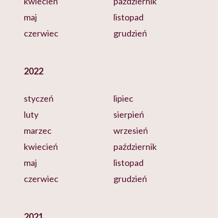
kwiecień
październik
maj
listopad
czerwiec
grudzień
2022
styczeń
lipiec
luty
sierpień
marzec
wrzesień
kwiecień
październik
maj
listopad
czerwiec
grudzień
2021