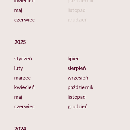
kwiecień
październik
maj
listopad
czerwiec
grudzień
2025
styczeń
lipiec
luty
sierpień
marzec
wrzesień
kwiecień
październik
maj
listopad
czerwiec
grudzień
2024