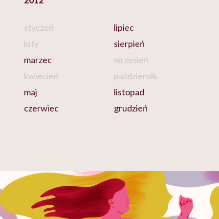
2012
styczeń
lipiec
luty
sierpień
marzec
wrzesień
kwiecień
październik
maj
listopad
czerwiec
grudzień