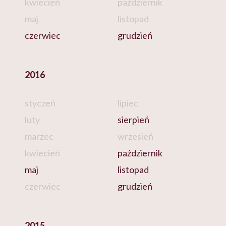
kwiecień
październik
maj
listopad
czerwiec
grudzień
2016
styczeń
lipiec
luty
sierpień
marzec
wrzesień
kwiecień
październik
maj
listopad
czerwiec
grudzień
2015