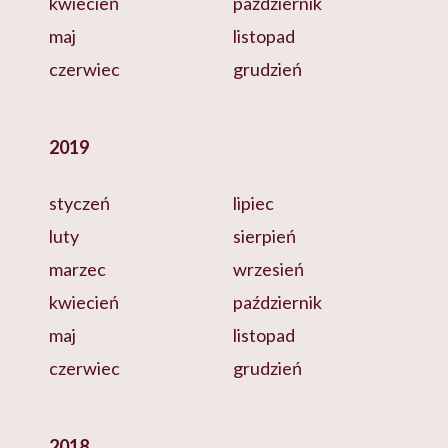
kwiecień
październik
maj
listopad
czerwiec
grudzień
2019
styczeń
lipiec
luty
sierpień
marzec
wrzesień
kwiecień
październik
maj
listopad
czerwiec
grudzień
2018