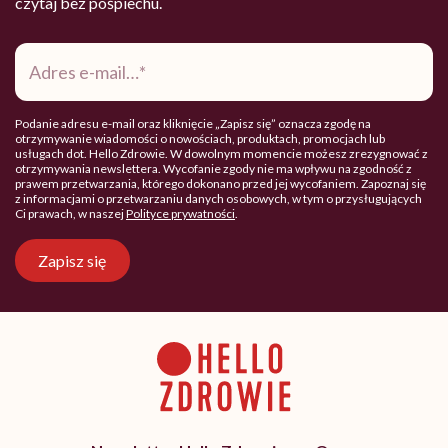
czytaj bez pośpiechu.
Adres
e-
mail
*
Podanie adresu e-mail oraz kliknięcie „Zapisz się” oznacza zgodę na
otrzymywanie wiadomości o nowościach, produktach, promocjach lub
usługach dot. Hello Zdrowie. W dowolnym momencie możesz zrezygnować z
otrzymywania newslettera. Wycofanie zgody nie ma wpływu na zgodność z
prawem przetwarzania, którego dokonano przed jej wycofaniem. Zapoznaj się
z informacjami o przetwarzaniu danych osobowych, w tym o przysługujących
Ci prawach, w naszej
Polityce prywatności
.
Zapisz się