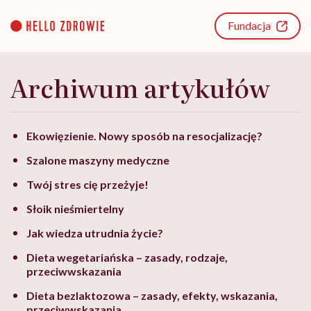
Go
to
Fundacja
content
Archiwum artykułów
Ekowięzienie. Nowy sposób na resocjalizację?
Szalone maszyny medyczne
Twój stres cię przeżyje!
Słoik nieśmiertelny
Jak wiedza utrudnia życie?
Dieta wegetariańska – zasady, rodzaje,
przeciwwskazania
Dieta bezlaktozowa – zasady, efekty, wskazania,
przeciwwskazania