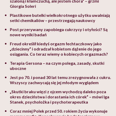
szaloną i kłamczuchą, ale jestem chora” – grzmi
Giorgia Soleri
Plastikowe butelki wielkokrotnego użytku uwalniają
setki chemikaliów – przestrzegają naukowcy
Post przerywany zapobiega cukrzycy i otyłości? Są
nowe wyniki badań
Freud określił kiedyś orgazm łechtaczkowy jako
„dziecinny” i odradzał kobietom dążenie do jego
osiągania. Co teraz wiemy o kobiecych orgazmach?
Terapia Gersona – na czym polega, zasady, skutki
uboczne
Jest po 70. i ponad 30 lat temu zrezygnowała z cukru.
Wszyscy zachwycają się jej młodym wyglądem
„Skutki braku więzi z ojcem wychodzą daleko poza
okres dzieciństwa i dorastania ich córek” – mówi Iga
Stanek, psycholożka i psychoterapeutka
Coraz mniej Polek przed 50. rokiem życia wykonuje