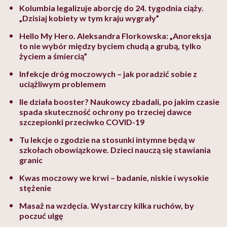
Kolumbia legalizuje aborcję do 24. tygodnia ciąży.
„Dzisiaj kobiety w tym kraju wygrały”
Hello My Hero. Aleksandra Florkowska: „Anoreksja
to nie wybór między byciem chudą a grubą, tylko
życiem a śmiercią”
Infekcje dróg moczowych – jak poradzić sobie z
uciążliwym problemem
Ile działa booster? Naukowcy zbadali, po jakim czasie
spada skuteczność ochrony po trzeciej dawce
szczepionki przeciwko COVID-19
Tu lekcje o zgodzie na stosunki intymne będą w
szkołach obowiązkowe. Dzieci nauczą się stawiania
granic
Kwas moczowy we krwi – badanie, niskie i wysokie
stężenie
Masaż na wzdęcia. Wystarczy kilka ruchów, by
poczuć ulgę