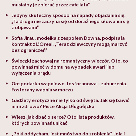
musiałby je zbierać przez całe lata”
Jedyny skuteczny sposób na napady objadania się.
„Ta droga nie zaczyna się od doraźnego siłowania się
z objawami”
Sofia Jirau, modelka z zespołem Downa, podpisała
kontrakt z L’Oreal. „Teraz dziewczyny mogą marzyć
bez ograniczeń”
Świeczki zachowaj na romantyczny wieczór. Oto, co
powinnaś mieć w domu na wypadek awarii lub
wyłączenia prądu
Gospodarka wapniowo-fosforanowa – zaburzenia.
Fosforany wapnia w moczu
Gadżety erotyczne nie tylko od święta. Jak się bawić
nimi zdrowo? Pisze Alicja Długołęcka
Wiesz, jak dbać o serce? Oto lista produktów,
których powinnaś unikać
„Póki oddycham, jest mnóstwo do zrobienia”. Jola i