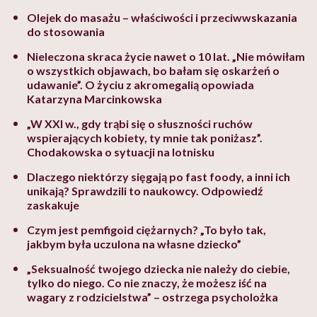
Olejek do masażu – właściwości i przeciwwskazania
do stosowania
Nieleczona skraca życie nawet o 10 lat. „Nie mówiłam
o wszystkich objawach, bo bałam się oskarżeń o
udawanie”. O życiu z akromegalią opowiada
Katarzyna Marcinkowska
„W XXI w., gdy trąbi się o słuszności ruchów
wspierających kobiety, ty mnie tak poniżasz”.
Chodakowska o sytuacji na lotnisku
Dlaczego niektórzy sięgają po fast foody, a inni ich
unikają? Sprawdzili to naukowcy. Odpowiedź
zaskakuje
Czym jest pemfigoid ciężarnych? „To było tak,
jakbym była uczulona na własne dziecko”
„Seksualność twojego dziecka nie należy do ciebie,
tylko do niego. Co nie znaczy, że możesz iść na
wagary z rodzicielstwa” – ostrzega psycholożka