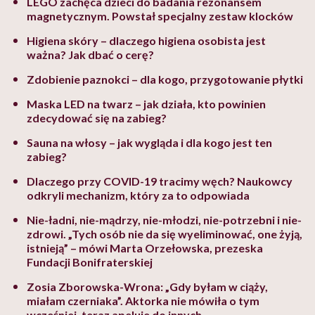
LEGO zachęca dzieci do badania rezonansem
magnetycznym. Powstał specjalny zestaw klocków
Higiena skóry – dlaczego higiena osobista jest
ważna? Jak dbać o cerę?
Zdobienie paznokci – dla kogo, przygotowanie płytki
Maska LED na twarz – jak działa, kto powinien
zdecydować się na zabieg?
Sauna na włosy – jak wygląda i dla kogo jest ten
zabieg?
Dlaczego przy COVID-19 tracimy węch? Naukowcy
odkryli mechanizm, który za to odpowiada
Nie-ładni, nie-mądrzy, nie-młodzi, nie-potrzebni i nie-
zdrowi. „Tych osób nie da się wyeliminować, one żyją,
istnieją” – mówi Marta Orzełowska, prezeska
Fundacji Bonifraterskiej
Zosia Zborowska-Wrona: „Gdy byłam w ciąży,
miałam czerniaka”. Aktorka nie mówiła o tym
wcześniej, teraz apeluje do innych