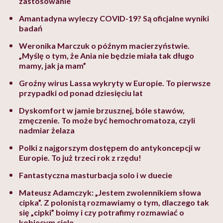
zastosowanie
Amantadyna wyleczy COVID-19? Są oficjalne wyniki
badań
Weronika Marczuk o późnym macierzyństwie.
„Myślę o tym, że Ania nie będzie miała tak długo
mamy, jak ja mam”
Groźny wirus Lassa wykryty w Europie. To pierwsze
przypadki od ponad dziesięciu lat
Dyskomfort w jamie brzusznej, bóle stawów,
zmęczenie. To może być hemochromatoza, czyli
nadmiar żelaza
Polki z najgorszym dostępem do antykoncepcji w
Europie. To już trzeci rok z rzędu!
Fantastyczna masturbacja solo i w duecie
Mateusz Adamczyk: „Jestem zwolennikiem słowa
cipka”. Z polonistą rozmawiamy o tym, dlaczego tak
się „cipki” boimy i czy potrafimy rozmawiać o
kobiecym ciele