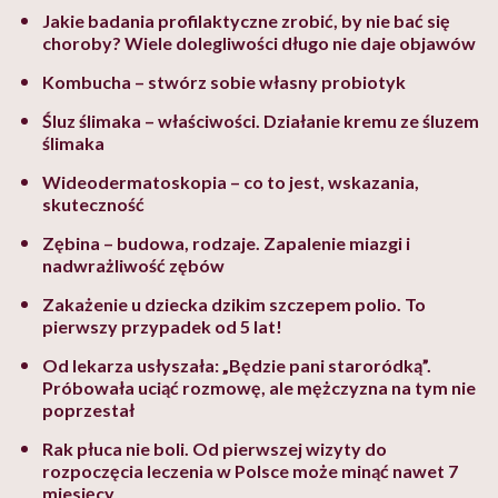
Jakie badania profilaktyczne zrobić, by nie bać się
choroby? Wiele dolegliwości długo nie daje objawów
Kombucha – stwórz sobie własny probiotyk
Śluz ślimaka – właściwości. Działanie kremu ze śluzem
ślimaka
Wideodermatoskopia – co to jest, wskazania,
skuteczność
Zębina – budowa, rodzaje. Zapalenie miazgi i
nadwrażliwość zębów
Zakażenie u dziecka dzikim szczepem polio. To
pierwszy przypadek od 5 lat!
Od lekarza usłyszała: „Będzie pani staroródką”.
Próbowała uciąć rozmowę, ale mężczyzna na tym nie
poprzestał
Rak płuca nie boli. Od pierwszej wizyty do
rozpoczęcia leczenia w Polsce może minąć nawet 7
miesięcy