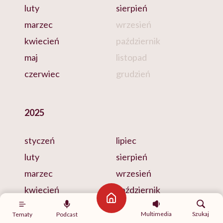
luty
sierpień
marzec
wrzesień
kwiecień
październik
maj
listopad
czerwiec
grudzień
2025
styczeń
lipiec
luty
sierpień
marzec
wrzesień
kwiecień
październik
Strona główna
maj
listopad
Multimedia
Szukaj
Tematy
Podcast
czerwiec
grudzień