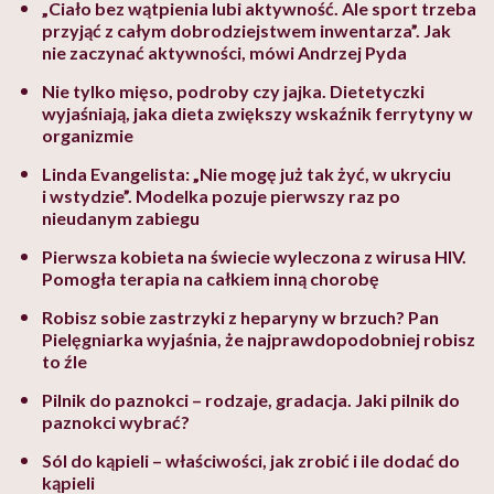
„Ciało bez wątpienia lubi aktywność. Ale sport trzeba
przyjąć z całym dobrodziejstwem inwentarza”. Jak
nie zaczynać aktywności, mówi Andrzej Pyda
Nie tylko mięso, podroby czy jajka. Dietetyczki
wyjaśniają, jaka dieta zwiększy wskaźnik ferrytyny w
organizmie
Linda Evangelista: „Nie mogę już tak żyć, w ukryciu
i wstydzie”. Modelka pozuje pierwszy raz po
nieudanym zabiegu
Pierwsza kobieta na świecie wyleczona z wirusa HIV.
Pomogła terapia na całkiem inną chorobę
Robisz sobie zastrzyki z heparyny w brzuch? Pan
Pielęgniarka wyjaśnia, że najprawdopodobniej robisz
to źle
Pilnik do paznokci – rodzaje, gradacja. Jaki pilnik do
paznokci wybrać?
Sól do kąpieli – właściwości, jak zrobić i ile dodać do
kąpieli