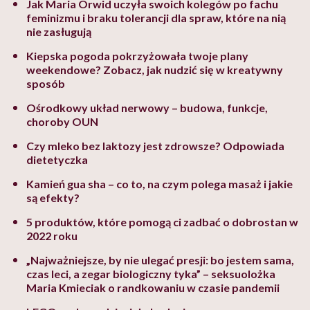
Jak Maria Orwid uczyła swoich kolegów po fachu
feminizmu i braku tolerancji dla spraw, które na nią
nie zasługują
Kiepska pogoda pokrzyżowała twoje plany
weekendowe? Zobacz, jak nudzić się w kreatywny
sposób
Ośrodkowy układ nerwowy – budowa, funkcje,
choroby OUN
Czy mleko bez laktozy jest zdrowsze? Odpowiada
dietetyczka
Kamień gua sha – co to, na czym polega masaż i jakie
są efekty?
5 produktów, które pomogą ci zadbać o dobrostan w
2022 roku
„Najważniejsze, by nie ulegać presji: bo jestem sama,
czas leci, a zegar biologiczny tyka” – seksuolożka
Maria Kmieciak o randkowaniu w czasie pandemii