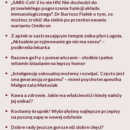
„SARS-CoV-2 to nie HIV. Nie dochodzi do
przewlekłego pogorszenia funkcji układu
immunologicznego”. Dr Bartosz Fiałek o tym, co
możesz zrobić dla siebie po przechorowaniu
wariantu Omikron
Z aptek w zastraszającym tempie znika płyn Lugola.
„Aktualnie przyjmowanie go nie ma sensu” –
podkreśla lekarka
Razowe gofry z pomarańczami – słodkie i pełne
witamin śniadanie na lepszy humor
„Inteligencję seksualną możemy rozwijać. Często jest
ona gwarancją orgazmu” – mówi psychoterapeutka
Małgorzata Matusiak
Kawa a zdrowie. Jakie ma właściwości i kiedy należy
jej unikać?
Kochamy krupnik! Wybrałyśmy najlepsze przepisy
na pyszną zupę w nowej odsłonie
Dobre rady jeszcze gorsze niż dobre chęci?