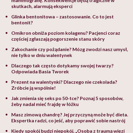
mammografię. Konsekwencje będą tragiczne w
skutkach, alarmują eksperci
Glinka bentonitowa – zastosowanie. Co to jest
bentonit?
Omikron obniża poziom kolagenu? Pacjenci coraz
częściej zgłaszają pogorszenie stanu skóry
Zakochanie czy pożądanie? Mózg zwodzi nasz umysł,
nie tylko w dniu walentynek
Dlaczego tak często dotykamy swojej twarzy?
Odpowiada Basia Tworek
Prezent na walentynki? Dlaczego nie czekolada?
Zróbcie ją wspólnie!
Jak zmienia się seks po 50-tce? Poznaj 5 sposobów,
żeby nadal mieć frajdę w łóżku
Masz zimową chandrę? Jej przyczyną może być dieta.
Ekspertka radzi, co jeść, aby poprawić sobie nastrój
Kiedy spokój budzi niepokój. „Osoba z traumą więzi