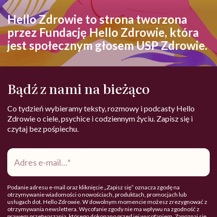
Hello Zdrowie to strona tworzona
przez Fundację Hello Zdrowie, która
jest społecznym głosem USP Zdrowie.
Bądź z nami na bieżąco
Co tydzień wybieramy teksty, rozmowy i podcasty Hello
Zdrowie o ciele, psychice i codziennym życiu. Zapisz się i
czytaj bez pośpiechu.
Adres
e-
mail
*
Podanie adresu e-mail oraz kliknięcie „Zapisz się” oznacza zgodę na
otrzymywanie wiadomości o nowościach, produktach, promocjach lub
usługach dot. Hello Zdrowie. W dowolnym momencie możesz zrezygnować z
otrzymywania newslettera. Wycofanie zgody nie ma wpływu na zgodność z
prawem przetwarzania, którego dokonano przed jej wycofaniem. Zapoznaj się