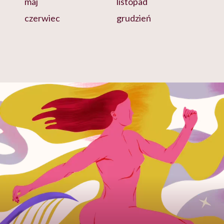
maj
listopad
czerwiec
grudzień