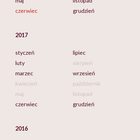
maj
listopad
czerwiec
grudzień
2017
styczeń
lipiec
luty
sierpień
marzec
wrzesień
kwiecień
październik
maj
listopad
czerwiec
grudzień
2016