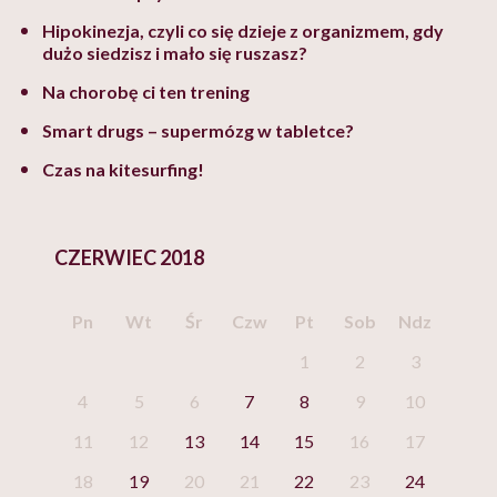
Hipokinezja, czyli co się dzieje z organizmem, gdy
dużo siedzisz i mało się ruszasz?
Na chorobę ci ten trening
Smart drugs – supermózg w tabletce?
Czas na kitesurfing!
CZERWIEC 2018
Pn
Wt
Śr
Czw
Pt
Sob
Ndz
1
2
3
4
5
6
7
8
9
10
11
12
13
14
15
16
17
18
19
20
21
22
23
24