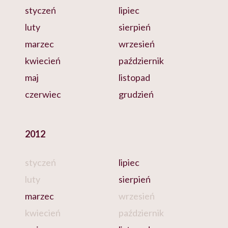
styczeń
lipiec
luty
sierpień
marzec
wrzesień
kwiecień
październik
maj
listopad
czerwiec
grudzień
2012
styczeń
lipiec
luty
sierpień
marzec
wrzesień
kwiecień
październik