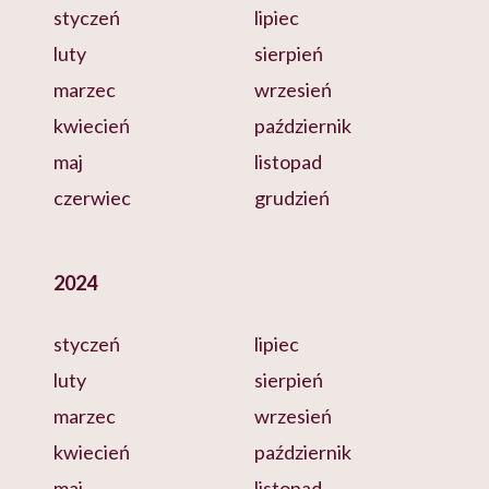
styczeń
lipiec
luty
sierpień
marzec
wrzesień
kwiecień
październik
maj
listopad
czerwiec
grudzień
2024
styczeń
lipiec
luty
sierpień
marzec
wrzesień
kwiecień
październik
maj
listopad