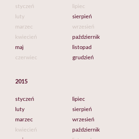
styczeń
lipiec
luty
sierpień
marzec
wrzesień
kwiecień
październik
maj
listopad
czerwiec
grudzień
2015
styczeń
lipiec
luty
sierpień
marzec
wrzesień
kwiecień
październik