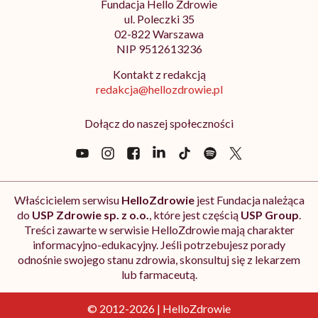
Fundacja Hello Zdrowie
ul. Poleczki 35
02-822 Warszawa
NIP 9512613236
Kontakt z redakcją
redakcja@hellozdrowie.pl
Dołącz do naszej społeczności
Właścicielem serwisu
HelloZdrowie
jest Fundacja należąca
do
USP Zdrowie sp. z o.o.
, które jest częścią
USP Group
.
Treści zawarte w serwisie HelloZdrowie mają charakter
informacyjno-edukacyjny. Jeśli potrzebujesz porady
odnośnie swojego stanu zdrowia, skonsultuj się z lekarzem
lub farmaceutą.
© 2012-2026 | HelloZdrowie