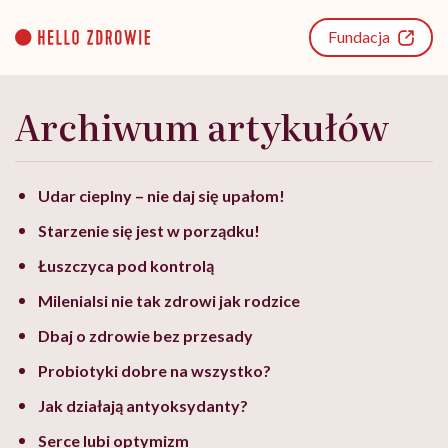
Go
to
Fundacja
content
Archiwum artykułów
Udar cieplny – nie daj się upałom!
Starzenie się jest w porządku!
Łuszczyca pod kontrolą
Milenialsi nie tak zdrowi jak rodzice
Dbaj o zdrowie bez przesady
Probiotyki dobre na wszystko?
Jak działają antyoksydanty?
Serce lubi optymizm