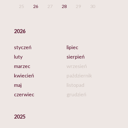
25
26
27
28
29
30
2026
styczeń
lipiec
luty
sierpień
marzec
wrzesień
kwiecień
październik
maj
listopad
czerwiec
grudzień
2025