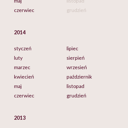
maj
listopad
czerwiec
grudzień
2014
styczeń
lipiec
luty
sierpień
marzec
wrzesień
kwiecień
październik
maj
listopad
czerwiec
grudzień
2013