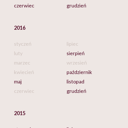
czerwiec
grudzień
2016
styczeń
lipiec
luty
sierpień
marzec
wrzesień
kwiecień
październik
maj
listopad
czerwiec
grudzień
2015