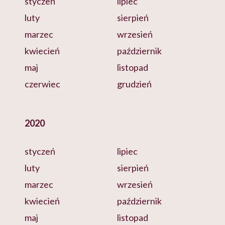
styczeń
lipiec
luty
sierpień
marzec
wrzesień
kwiecień
październik
maj
listopad
czerwiec
grudzień
2020
styczeń
lipiec
luty
sierpień
marzec
wrzesień
kwiecień
październik
maj
listopad