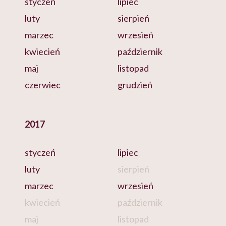
styczeń
lipiec
luty
sierpień
marzec
wrzesień
kwiecień
październik
maj
listopad
czerwiec
grudzień
2017
styczeń
lipiec
luty
sierpień
marzec
wrzesień
kwiecień
październik
maj
listopad