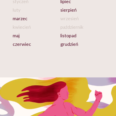
styczeń
lipiec
luty
sierpień
marzec
wrzesień
kwiecień
październik
maj
listopad
czerwiec
grudzień