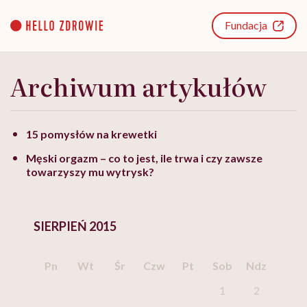
Go
to
Fundacja
content
Archiwum artykułów
15 pomysłów na krewetki
Męski orgazm – co to jest, ile trwa i czy zawsze
towarzyszy mu wytrysk?
SIERPIEŃ 2015
Pn
Wt
Śr
Czw
Pt
Sob
Ndz
1
2