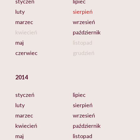
styczeń
lipiec
luty
sierpień
marzec
wrzesień
kwiecień
październik
maj
listopad
czerwiec
grudzień
2014
styczeń
lipiec
luty
sierpień
marzec
wrzesień
kwiecień
październik
maj
listopad