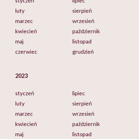
styczeń
lipiec
luty
sierpień
marzec
wrzesień
kwiecień
październik
maj
listopad
czerwiec
grudzień
2023
styczeń
lipiec
luty
sierpień
marzec
wrzesień
kwiecień
październik
maj
listopad