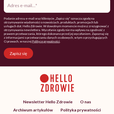
e-
mail
*
Podanie adresu e-mail oraz kliknięcie „Zapisz się” oznacza zgodę na
otrzymywanie wiadomości o nowościach, produktach, promocjach lub
usługach dot. Hello Zdrowie. W dowolnym momencie możesz zrezygnować z
otrzymywania newslettera. Wycofanie zgody nie ma wpływu na zgodność z
prawem przetwarzania, którego dokonano przed jej wycofaniem. Zapoznaj się
z informacjami o przetwarzaniu danych osobowych, w tym o przysługujących
Ci prawach, w naszej
Polityce prywatności
.
Zapisz się
Newsletter Hello Zdrowie
O nas
Archiwum artykułów
Polityka prywatności