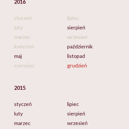
2016
styczeń
lipiec
luty
sierpień
marzec
wrzesień
kwiecień
październik
maj
listopad
czerwiec
grudzień
2015
styczeń
lipiec
luty
sierpień
marzec
wrzesień