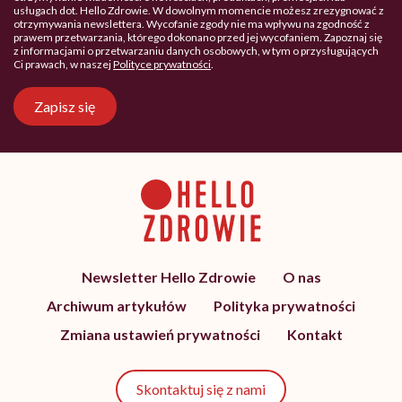
usługach dot. Hello Zdrowie. W dowolnym momencie możesz zrezygnować z
otrzymywania newslettera. Wycofanie zgody nie ma wpływu na zgodność z
prawem przetwarzania, którego dokonano przed jej wycofaniem. Zapoznaj się
z informacjami o przetwarzaniu danych osobowych, w tym o przysługujących
Ci prawach, w naszej
Polityce prywatności
.
Zapisz się
Newsletter Hello Zdrowie
O nas
Archiwum artykułów
Polityka prywatności
Zmiana ustawień prywatności
Kontakt
Skontaktuj się z nami