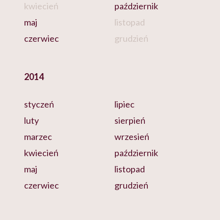
kwiecień
październik
maj
listopad
czerwiec
grudzień
2014
styczeń
lipiec
luty
sierpień
marzec
wrzesień
kwiecień
październik
maj
listopad
czerwiec
grudzień