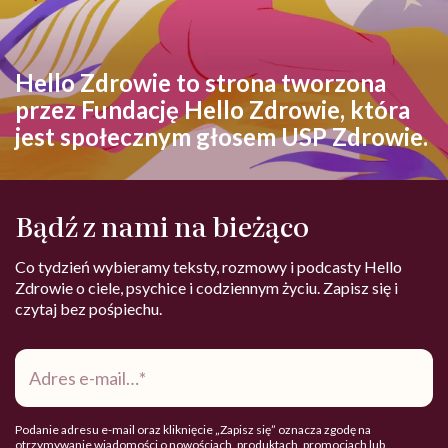
Hello Zdrowie to strona tworzona
przez Fundację Hello Zdrowie, która
jest społecznym głosem USP Zdrowie.
Bądź z nami na bieżąco
Co tydzień wybieramy teksty, rozmowy i podcasty Hello
Zdrowie o ciele, psychice i codziennym życiu. Zapisz się i
czytaj bez pośpiechu.
Adres
e-
mail
*
Podanie adresu e-mail oraz kliknięcie „Zapisz się” oznacza zgodę na
otrzymywanie wiadomości o nowościach, produktach, promocjach lub