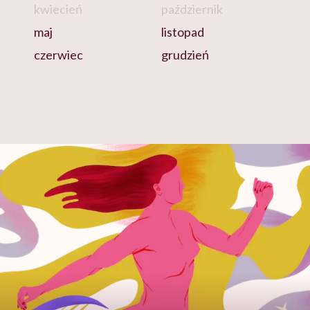
kwiecień
październik
maj
listopad
czerwiec
grudzień