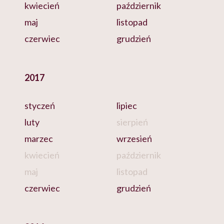
kwiecień
październik
maj
listopad
czerwiec
grudzień
2017
styczeń
lipiec
luty
sierpień
marzec
wrzesień
kwiecień
październik
maj
listopad
czerwiec
grudzień