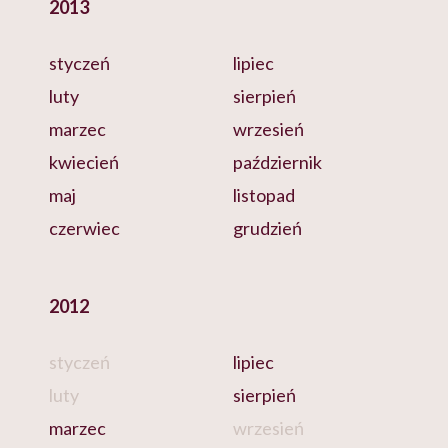
2013
styczeń
lipiec
luty
sierpień
marzec
wrzesień
kwiecień
październik
maj
listopad
czerwiec
grudzień
2012
styczeń
lipiec
luty
sierpień
marzec
wrzesień