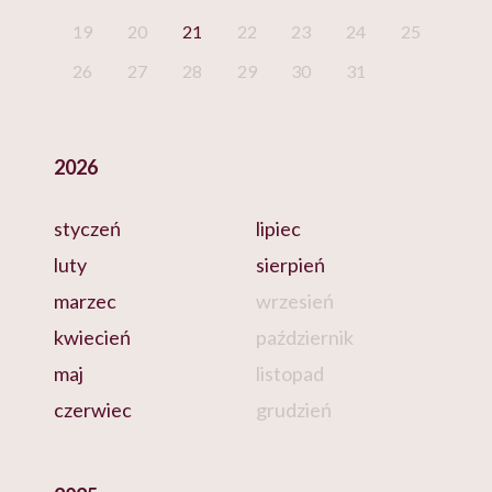
19
20
21
22
23
24
25
26
27
28
29
30
31
2026
styczeń
lipiec
luty
sierpień
marzec
wrzesień
kwiecień
październik
maj
listopad
czerwiec
grudzień