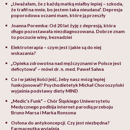
„Uważałam, że z każdą matką miałby lepiej – szkoda,
że trafił na mnie, bo jestem taka nieudana”. Depresja
poporodowa oczami mam, które ją przeszły
Joanna Poremba: Od 20 lat żyję z depresją, która
długo pozostawała niezdiagnozowana. Dobrze znam
to poczucie winy, beznadziei
Elektroterapia – czym jest i jakie są do niej
wskazania?
„Opieka zdrowotna nad mężczyznami w Polsce jest
deficytowa” – mówi dr. n. med. Paweł Salwa
Co i w jakiej ilości jeść, żeby nasz mózg lepiej
funkcjonował? Psychodietetyk Michał Choroszyński
wyjaśnia podstawy diety MIND
„Medic’s Funk” – Chór Śląskiego Uniwersytetu
Medycznego podbija internet parodią przeboju
Bruno Marsa i Marka Ronsona
Osłona do antykoncepcji. Czy jest niezbędna?
Farmaceutka wyjaśnia