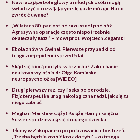
Nawracające bóle głowy u młodych osób mogą
świadczyć o rozwijającym się guzie mózgu. Na co
zwrócić uwagę?
„W latach 80. pacjent od razu szedł pod nóż.
Agresywne operacje często niepotrzebnie
okaleczały ludzi” – mówi prof. Wojciech Zegarski
Ebola znów w Gwinei. Pierwsze przypadki od
tragicznej epidemii sprzed 5 lat
Skąd się biorą motylki w brzuchu? Zakochanie
naukowo wyjaśnia dr Olga Kamińska,
neuropsycholożka [WIDEO]
Drugi pierwszy raz, czyli seks po porodzie.
Fizjoterapeutka uroginekologiczna radzi, jak się za
niego zabrać
Meghan Markle w ciąży! Książę Harry i księżna
Sussex spodziewają się drugiego dziecka
Tłumy w Zakopanem po poluzowaniu obostrzeń.
„Trzeba będzie zrobić krok do tyłu” – ostrzega