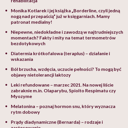
rehabilitacja
Monika Kotlarek i jej książka „Borderline, czyli jedną
nogą nad przepaścią” już w księgarniach. Mamy
patronat medialny!
Niepewne, niedokładne i zawodzą w najtrudniejszych
momentach? Fakty i mity na temat termometrów
bezdotykowych
Diatermia krótkofalowa (teraplus) – działanie i
wskazania
Ból brzucha, wzdęcia, uczucie pełności? To mogą być
objawy nietolerancji laktozy
Leki refundowane – marzec 2021. Na nowej liście
zabraknie m.in. Olaparybu, Spiolto Respimatu czy
Myozyme
Melatonina – poznaj hormon snu, który wyznacza
rytm dobowy
Prądy diadynamiczne (Bernarda) – rodzaje i
zastosowanie