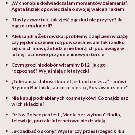
„W chorobie doświadczałam momentów załamania”.
Agata Buzek opowiedziała o swojej walce z rakiem
Tłusty czwartek. Jak zjeść pączka i nie przytyć? Ile
pączek ma kalorii?
Aleksandra Żebrowska: problemy z zajściem w ciążę
czy jej donoszeniem są powszechne, ale tak rzadko
się o nich mówi, że ludzie nie biorą ich pod uwagę w
luźnej rozmowie przy imieninowym torcie
Czym grozi niedobór witaminy B12 i jak go
rozpoznać? Wyjaśniają dietetyczki
„Tolerancja słabości kobiet jest dużo niższa” – mówi
Szymon Bartnicki, autor projektu „Postaw na siebie”
Nie kupuj podrabianych kosmetyków! Co znajdziesz
w ich składzie?
Dziś w Polsce protest „Media bez wyboru”. Radia,
telewizje, portale internetowe nie działają
Jak zadbać o skórę? Wystarczy przestrzegać kilku