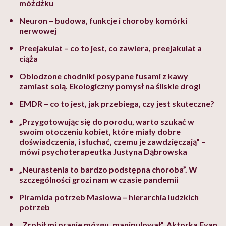
móżdżku
Neuron – budowa, funkcje i choroby komórki
nerwowej
Preejakulat – co to jest, co zawiera, preejakulat a
ciąża
Oblodzone chodniki posypane fusami z kawy
zamiast solą. Ekologiczny pomysł na śliskie drogi
EMDR – co to jest, jak przebiega, czy jest skuteczne?
„Przygotowując się do porodu, warto szukać w
swoim otoczeniu kobiet, które miały dobre
doświadczenia, i słuchać, czemu je zawdzięczają” –
mówi psychoterapeutka Justyna Dąbrowska
„Neurastenia to bardzo podstępna choroba”. W
szczególności grozi nam w czasie pandemii
Piramida potrzeb Maslowa – hierarchia ludzkich
potrzeb
„Zrobił mi pranie mózgu, manipulował”. Aktorka Evan