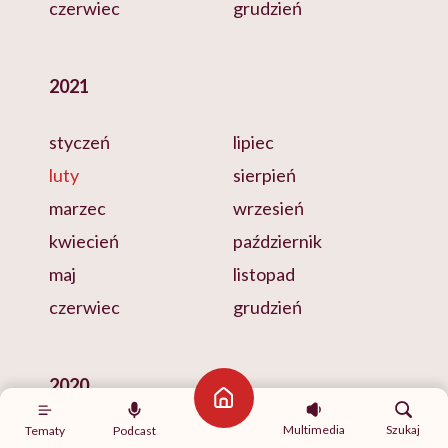
czerwiec
grudzień
2021
styczeń
lipiec
luty
sierpień
marzec
wrzesień
kwiecień
październik
maj
listopad
czerwiec
grudzień
2020
Strona główna
Multimedia
Szukaj
Tematy
Podcast
styczeń
lipiec