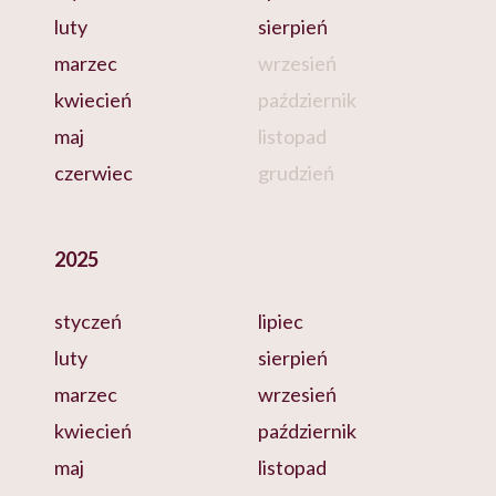
luty
sierpień
marzec
wrzesień
kwiecień
październik
maj
listopad
czerwiec
grudzień
2025
styczeń
lipiec
luty
sierpień
marzec
wrzesień
kwiecień
październik
maj
listopad