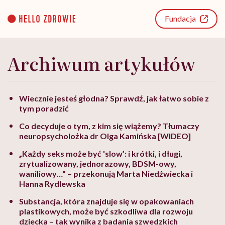
Go
to
Fundacja
content
Archiwum artykułów
Wiecznie jesteś głodna? Sprawdź, jak łatwo sobie z
tym poradzić
Co decyduje o tym, z kim się wiążemy? Tłumaczy
neuropsycholożka dr Olga Kamińska [WIDEO]
„Każdy seks może być 'slow’: i krótki, i długi,
zrytualizowany, jednorazowy, BDSM-owy,
waniliowy…” – przekonują Marta Niedźwiecka i
Hanna Rydlewska
Substancja, która znajduje się w opakowaniach
plastikowych, może być szkodliwa dla rozwoju
dziecka – tak wynika z badania szwedzkich