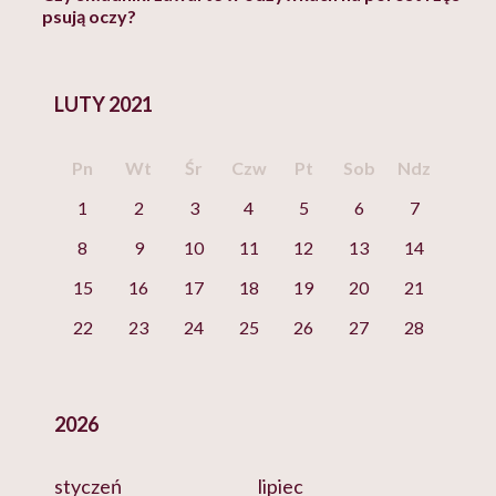
psują oczy?
LUTY 2021
Pn
Wt
Śr
Czw
Pt
Sob
Ndz
1
2
3
4
5
6
7
8
9
10
11
12
13
14
15
16
17
18
19
20
21
22
23
24
25
26
27
28
2026
styczeń
lipiec