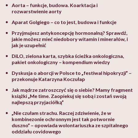
Aorta – funkcje, budowa. Koarktacja i
rozwarstwienie aorty
Aparat Golgiego – co to jest, budowa i funkcje
Przyjmujesz antykoncepcję hormonalną? Sprawdź,
jakie możesz mieć niedobory witamin i minerałów, i
jak je uzupełnić
DiLO, zielona karta, szybka ścieżka onkologiczna,
pakiet onkologiczny – kompendium wiedzy
Dyskusja o aborcji w Polsce to „festiwal hipokryzji” –
przekonuje Katarzyna Koczułap
Jak mądrze zatroszczyć się o siebie? Mamy fragment
książki „Me time. Zaopiekuj się sobą i zostań swoją
najlepszą przyjaciółką”
„Nie czułam strachu. Raczej zdziwienie, że w
kombinezonie ochronnym jest tak potwornie
duszno” – opowiada wolontariuszka ze szpitalnego
oddziału covidowego