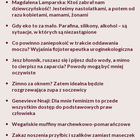
Magdalena Lamparska: Ktoś zabrał nam
dziewczyńskość! Jesteśmy nastolatkami, a potem od
razu kobietami, mamami, żonami
Gdy eko to za mało. Parafina, silikony, alkohol – są
sytuacje, w których są niezastąpione
Co powinno zaniepokoić w trakcie oddawania
moczu? Wyjaśnia fizjoterapeutka uroginekologiczna
Jesz błonnik, ruszasz się i pijesz dużo wody, a mimo
to cierpisz na zaparcia? Powody mogą być mniej
oczywiste
Zimno za oknem? Zatem idealna będzie
rozgrzewająca zupa z soczewicy
Genevieve Nnaji: Dla mnie feminizm to przede
wszystkim dostęp do podstawowych praw
człowieka
Wegańskie muffiny marchewkowo-pomarańczowe
Zakaz noszenia przyłbic i szalików zamiast maseczek