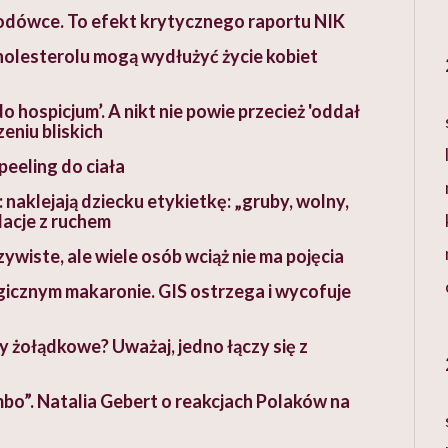
odówce. To efekt krytycznego raportu NIK
holesterolu mogą wydłużyć życie kobiet
o hospicjum’. A nikt nie powie przecież 'oddał
eniu bliskich
peeling do ciała
naklejają dziecku etykietkę: „gruby, wolny,
lacje z ruchem
ywiste, ale wiele osób wciąż nie ma pojęcia
icznym makaronie. GIS ostrzega i wycofuje
 żołądkowe? Uważaj, jedno łączy się z
mbo”. Natalia Gebert o reakcjach Polaków na