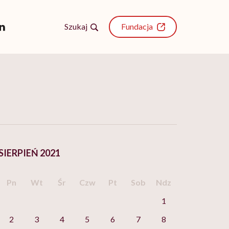
Szukaj
Fundacja
SIERPIEŃ 2021
Pn
Wt
Śr
Czw
Pt
Sob
Ndz
1
2
3
4
5
6
7
8