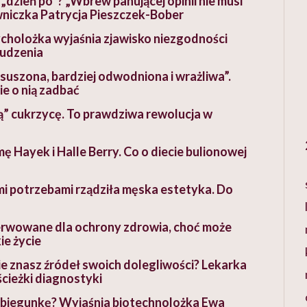
dzień po”? „Wbrew panującej opinii nie musi
awniczka Patrycja Pieszczek-Bober
ycholożka wyjaśnia zjawisko niezgodności
budzenia
esuszona, bardziej odwodniona i wrażliwa”.
e o nią zadbać
” cukrzycę. To prawdziwa rewolucja w
 Hayek i Halle Berry. Co o diecie bulionowej
cymi potrzebami rządziła męska estetyka. Do
ezerwowane dla ochrony zdrowia, choć może
ie życie
nie znasz źródeł swoich dolegliwości? Lekarka
cieżki diagnostyki
biegunkę? Wyjaśnia biotechnolożka Ewa