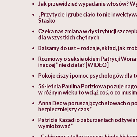
Jak przewidzieć wypadanie włosów? W
„Przytycie i grube ciało to nie inwektyw
Staśko
Czeka nas zmiana w dystrybucji szczepi
dla wszystkich chętnych
Balsamy do ust – rodzaje, skład, jak zr
Rozmowy o seksie okiem Patrycji Wonat
inaczej” nie działa? [WIDEO]
Pokoje ciszy i pomoc psychologów dla t
56-letnia Paulina Porizkova pozuje na
w różnym wieku to wciąż coś, o co musi
Anna Dec w poruszających słowach o por
bezpieczniejszy czas”
Patricia Kazadi o zaburzeniach odżywiania
wymiotować”
„Gubię mocz tylko czasem, kiedy kicham, 