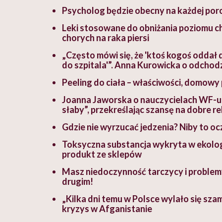
Psycholog będzie obecny na każdej por
Leki stosowane do obniżania poziomu c
chorych na raka piersi
„Często mówi się, że 'ktoś kogoś oddał d
do szpitala'”. Anna Kurowicka o odchodz
Peeling do ciała – właściwości, domowy 
Joanna Jaworska o nauczycielach WF-u: 
słaby”, przekreślając szansę na dobre re
Gdzie nie wyrzucać jedzenia? Niby to ocz
Toksyczna substancja wykryta w ekolog
produkt ze sklepów
Masz niedoczynność tarczycy i problemy
drugim!
„Kilka dni temu w Polsce wylało się sza
kryzys w Afganistanie