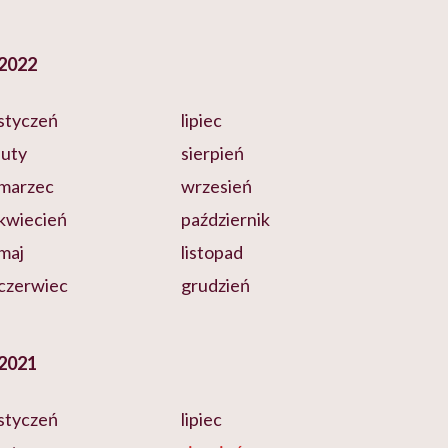
2022
styczeń
lipiec
luty
sierpień
marzec
wrzesień
kwiecień
październik
maj
listopad
czerwiec
grudzień
2021
styczeń
lipiec