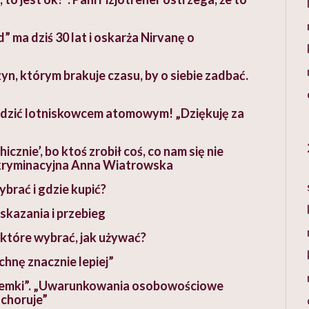
 ma dziś 30 lat i oskarża Nirvanę o
n, którym brakuje czasu, by o siebie zadbać.
wodzić lotniskowcem atomowym! „Dziękuję za
cznie’, bo ktoś zrobił coś, co nam się nie
kryminacyjna Anna Wiatrowska
ybrać i gdzie kupić?
skazania i przebieg
które wybrać, jak używać?
hnę znacznie lepiej”
iódemki”. „Uwarunkowania osobowościowe
 choruje”