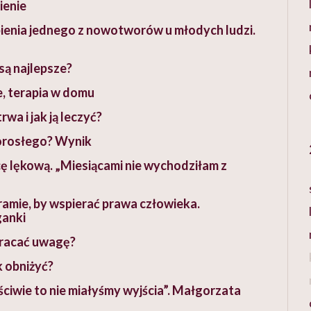
ienie
ienia jednego z nowotworów u młodych ludzi.
są najlepsze?
, terapia w domu
rwa i jak ją leczyć?
dorosłego? Wynik
ę lękową. „Miesiącami nie wychodziłam z
ramie, by wspierać prawa człowieka.
ganki
wracać uwagę?
ak obniżyć?
ciwie to nie miałyśmy wyjścia”. Małgorzata