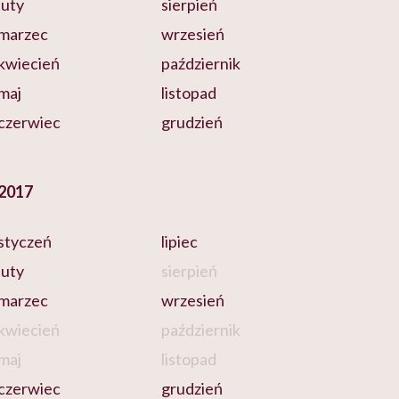
luty
sierpień
marzec
wrzesień
kwiecień
październik
maj
listopad
czerwiec
grudzień
2017
styczeń
lipiec
luty
sierpień
marzec
wrzesień
kwiecień
październik
maj
listopad
czerwiec
grudzień