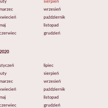
luty
sierpień
marzec
wrzesień
kwiecień
październik
maj
listopad
czerwiec
grudzień
2020
styczeń
lipiec
luty
sierpień
marzec
wrzesień
kwiecień
październik
maj
listopad
czerwiec
grudzień