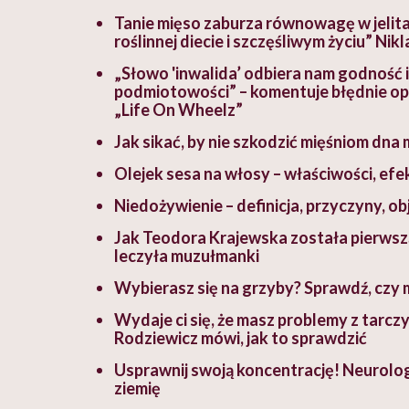
Tanie mięso zaburza równowagę w jelita
roślinnej diecie i szczęśliwym życiu” Ni
„Słowo 'inwalida’ odbiera nam godność
podmiotowości” – komentuje błędnie op
„Life On Wheelz”
Jak sikać, by nie szkodzić mięśniom dna
Olejek sesa na włosy – właściwości, efe
Niedożywienie – definicja, przyczyny, ob
Jak Teodora Krajewska została pierwszą
leczyła muzułmanki
Wybierasz się na grzyby? Sprawdź, czy m
Wydaje ci się, że masz problemy z tarcz
Rodziewicz mówi, jak to sprawdzić
Usprawnij swoją koncentrację! Neurolog 
ziemię