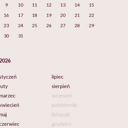
9
10
11
12
13
14
15
16
17
18
19
20
21
22
23
24
25
26
27
28
29
30
31
2026
styczeń
lipiec
luty
sierpień
marzec
wrzesień
kwiecień
październik
maj
listopad
czerwiec
grudzień