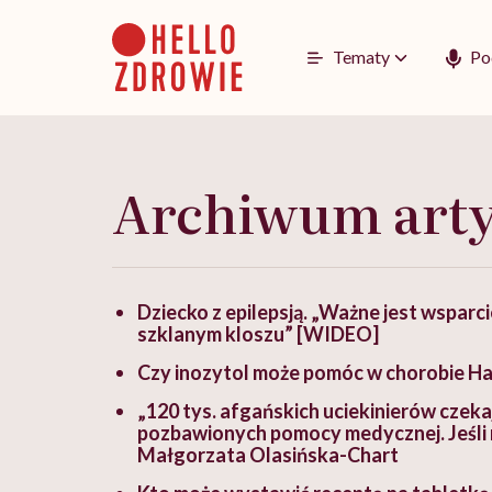
Go
to
content
Tematy
Po
Archiwum art
Dziecko z epilepsją. „Ważne jest wsparc
szklanym kloszu” [WIDEO]
Czy inozytol może pomóc w chorobie Ha
„120 tys. afgańskich uciekinierów czeka
pozbawionych pomocy medycznej. Jeśli ni
Małgorzata Olasińska-Chart