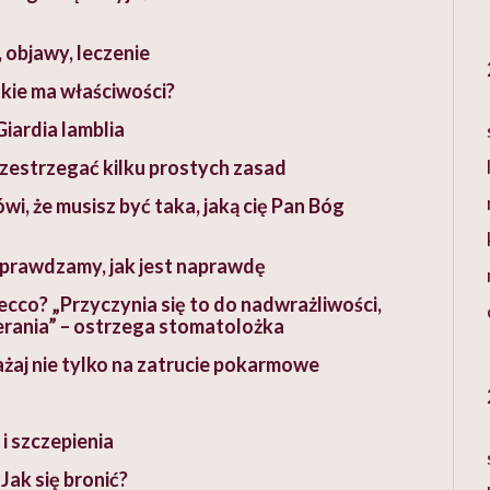
 objawy, leczenie
jakie ma właściwości?
Giardia lamblia
zestrzegać kilku prostych zasad
i, że musisz być taka, jaką cię Pan Bóg
 Sprawdzamy, jak jest naprawdę
secco? „Przyczynia się to do nadwrażliwości,
ierania” – ostrzega stomatolożka
żaj nie tylko na zatrucie pokarmowe
i szczepienia
Jak się bronić?