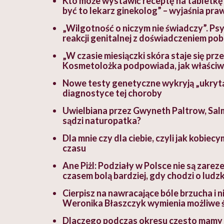
Kto może wystawić receptę na tabletkę „
być to lekarz ginekolog” – wyjaśnia pr
„Wilgotność o niczym nie świadczy”. Ps
reakcji genitalnej z doświadczeniem po
„W czasie miesiączki skóra staje się prz
Kosmetolożka podpowiada, jak właściwi
Nowe testy genetyczne wykryją „ukrytą
diagnostyce tej choroby
Uwielbiana przez Gwyneth Paltrow, Salmę
sądzi naturopatka?
Dla mnie czy dla ciebie, czyli jak kobie
czasu
Ane Piżl: Podziały w Polsce nie są zar
czasem bolą bardziej, gdy chodzi o ludzk
Cierpisz na nawracające bóle brzucha i 
Weronika Błaszczyk wymienia możliwe ś
Dlaczego podczas okresu często mamy 