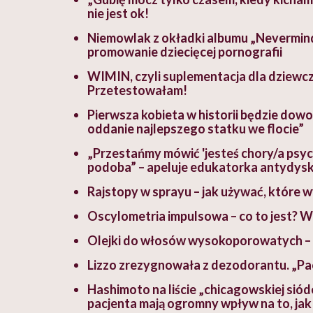
nie jest ok!
Niemowlak z okładki albumu „Nevermind”
promowanie dziecięcej pornografii
WIMIN, czyli suplementacja dla dziewczy
Przetestowałam!
Pierwsza kobieta w historii będzie do
oddanie najlepszego statku we flocie”
„Przestańmy mówić 'jesteś chory/a psychi
podoba” – apeluje edukatorka antydys
Rajstopy w sprayu – jak używać, które w
Oscylometria impulsowa – co to jest? W
Olejki do włosów wysokoporowatych – 
Lizzo zrezygnowała z dezodorantu. „Pac
Hashimoto na liście „chicagowskiej s
pacjenta mają ogromny wpływ na to, jak