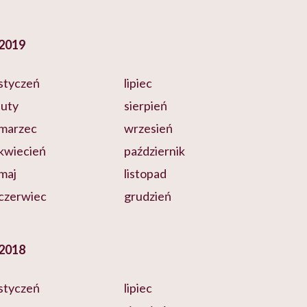
2019
styczeń
lipiec
luty
sierpień
marzec
wrzesień
kwiecień
październik
maj
listopad
czerwiec
grudzień
2018
styczeń
lipiec