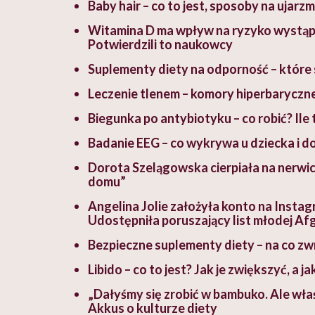
Baby hair – co to jest, sposoby na ujarzm
Witamina D ma wpływ na ryzyko wystąp
Potwierdzili to naukowcy
Suplementy diety na odporność – które 
Leczenie tlenem – komory hiperbaryczne
Biegunka po antybiotyku – co robić? Ile t
Badanie EEG – co wykrywa u dziecka i 
Dorota Szelągowska cierpiała na nerwic
domu”
Angelina Jolie założyła konto na Instag
Udostępniła poruszający list młodej Af
Bezpieczne suplementy diety – na co z
Libido – co to jest? Jak je zwiększyć, a j
„Dałyśmy się zrobić w bambuko. Ale właś
Akkus o kulturze diety