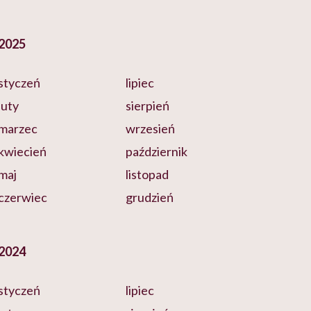
2025
styczeń
lipiec
luty
sierpień
marzec
wrzesień
kwiecień
październik
maj
listopad
czerwiec
grudzień
2024
styczeń
lipiec