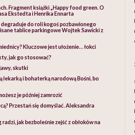
ch. Fragment książki „Happy food green. O
klasa Ekstedta i Henrika Ennarta
 i degraduje do roli kogoś pozbawionego
isane tablice parkingowe Wojtek Sawicki z
 miednicy? Kluczowe jest ułożenie… łokci
kty, jak go stosować?
jawy, skutki
 lekarką i bohaterką narodową Bośni, bo
ożesz je później zamrozić
ycą? Przestań się domyślać. Aleksandra
radzi, jak bezboleśnie zejść z obłoków na