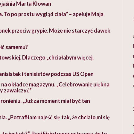
yjaśnia Marta Klowan
a. To po prostu wygląd ciała” – apeluje Maja
onek przeciw grypie. Może nie starczyć dawek
obić samemu?
owskiej. Dlaczego „chciałabym więcej,
enisistek i tenisistów podczas US Open
go na okładce magazynu. „Celebrowanie piękna
my zawalczyć”
onieniu. „Już za moment miał być ten
. „Potrafiłam najeść się tak, że chciało mi się
to jest ok?”. Pani Fizjotrener ostrzega, że to