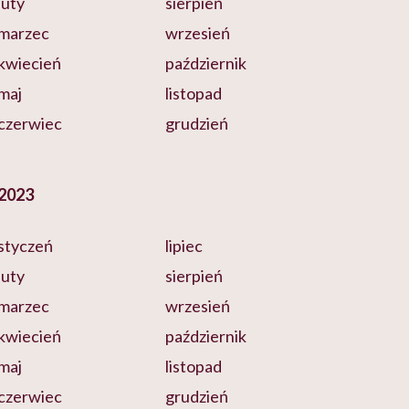
luty
sierpień
marzec
wrzesień
kwiecień
październik
maj
listopad
czerwiec
grudzień
2023
styczeń
lipiec
luty
sierpień
marzec
wrzesień
kwiecień
październik
maj
listopad
czerwiec
grudzień