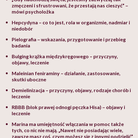
zmęczeni i sfrustrowani, że przestają nas cieszyć” –
mówi psycholożka
Hepcydyna – co to jest, rola w organizmie, nadmiar i
niedobór
Pielografia – wskazania, przygotowanie i przebieg
badania
Bulging krążka międzykręgowego – przyczyny,
objawy, leczenie
Maleinian feniraminy – działanie, zastosowanie,
skutki uboczne
Demielinizacja – przyczyny, objawy, rodzaje chorób i
leczenie
RBBB (blok prawej odnogi pęczka Hisa) – objawy i
leczenie
Marina ma umiejętność włączania w pomoc także
tych, co nic nie mają. „Nawet nie posiadając wiele,
zawsze masz coś, czym możesz się z innymi podzielić”