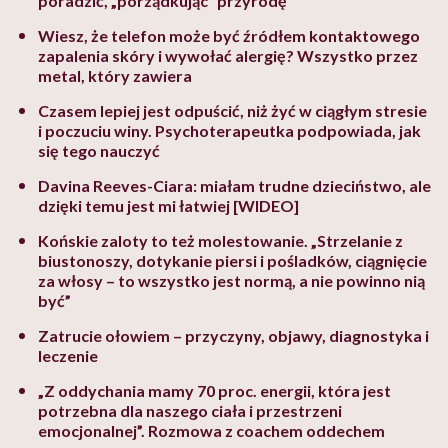
poradzić, „porządkując” przyrodę
Wiesz, że telefon może być źródłem kontaktowego
zapalenia skóry i wywołać alergię? Wszystko przez
metal, który zawiera
Czasem lepiej jest odpuścić, niż żyć w ciągłym stresie
i poczuciu winy. Psychoterapeutka podpowiada, jak
się tego nauczyć
Davina Reeves-Ciara: miałam trudne dzieciństwo, ale
dzięki temu jest mi łatwiej [WIDEO]
Końskie zaloty to też molestowanie. „Strzelanie z
biustonoszy, dotykanie piersi i pośladków, ciągnięcie
za włosy – to wszystko jest normą, a nie powinno nią
być”
Zatrucie ołowiem – przyczyny, objawy, diagnostyka i
leczenie
„Z oddychania mamy 70 proc. energii, która jest
potrzebna dla naszego ciała i przestrzeni
emocjonalnej”. Rozmowa z coachem oddechem