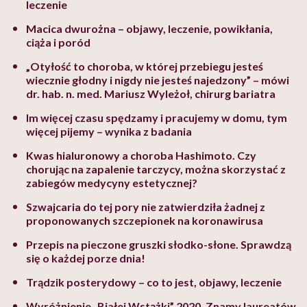
leczenie
Macica dwurożna – objawy, leczenie, powikłania,
ciąża i poród
„Otyłość to choroba, w której przebiegu jesteś
wiecznie głodny i nigdy nie jesteś najedzony” – mówi
dr. hab. n. med. Mariusz Wyleżoł, chirurg bariatra
Im więcej czasu spędzamy i pracujemy w domu, tym
więcej pijemy – wynika z badania
Kwas hialuronowy a choroba Hashimoto. Czy
chorując na zapalenie tarczycy, można skorzystać z
zabiegów medycyny estetycznej?
Szwajcaria do tej pory nie zatwierdziła żadnej z
proponowanych szczepionek na koronawirusa
Przepis na pieczone gruszki słodko-słone. Sprawdzą
się o każdej porze dnia!
Trądzik posterydowy – co to jest, objawy, leczenie
Wyróżnienie „Białej Wstążki” 2020. Znamy laureatów