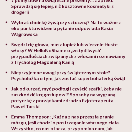
7 pomysłów na świąteczne prezenty… z apteki.
Sprawdzą się lepiej, niż kosztowne kosmetyki z
drogerii
Wybrać choinkę żywą czy sztuczną? Na to ważne z
eko punktu widzenia pytanie odpowiada Kasia
Wągrowska
Swędzi cię głowa, masz łupież lub wiecznie tłuste
włosy? W HelloNoShame o „wstydliwych”
przypadłościach związanych z włosami rozmawiamy
z trycholog Magdaleną Kanią
Nieprzyjemne uwagi przy świątecznym stole?
Psycholożka o tym, jak zostać superbohaterką świąt
Jak odkurzać, myć podłogi i czyścić szafki, żeby nie
zaszkodzić kręgosłupowi? Sposoby na wygraną
potyczkę z porządkami zdradza fizjoterapeuta
Paweł Turski
Emma Thompson: „Każda z nas przeszła pranie
mózgu, jeśli chodzi o postrzeganie własnego ciała.
Wszystko, co nas otacza, przypomina nam, jak