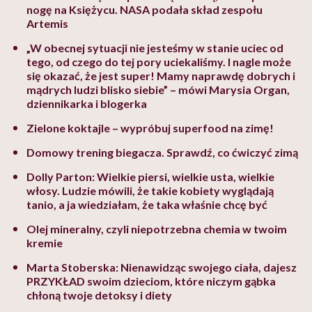
nogę na Księżycu. NASA podała skład zespołu
Artemis
„W obecnej sytuacji nie jesteśmy w stanie uciec od
tego, od czego do tej pory uciekaliśmy. I nagle może
się okazać, że jest super! Mamy naprawdę dobrych i
mądrych ludzi blisko siebie” – mówi Marysia Organ,
dziennikarka i blogerka
Zielone koktajle – wypróbuj superfood na zimę!
Domowy trening biegacza. Sprawdź, co ćwiczyć zimą
Dolly Parton: Wielkie piersi, wielkie usta, wielkie
włosy. Ludzie mówili, że takie kobiety wyglądają
tanio, a ja wiedziałam, że taka właśnie chcę być
Olej mineralny, czyli niepotrzebna chemia w twoim
kremie
Marta Stoberska: Nienawidząc swojego ciała, dajesz
PRZYKŁAD swoim dzieciom, które niczym gąbka
chłoną twoje detoksy i diety