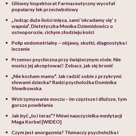
Główny Inspektorat Farmaceutyczny wycofał
popularny lek przeciwbólowy
„Jedząc duże ilości mięsa, sami 'okradamy się’ z
wapnia”. Dietetyczka Monika Dziemidowicz o
osteoporozie, cichym złodzieju kości
Polip endometrialny – objawy, skutki, diagnostyka i
leczenie
Przemoc psychiczna przy świątecznym stole. Nie
musisz jej akceptować! Zobacz, jak się bronić
„Nie kocham mamy”. Jak radzić sobie z przykrymi
słowami dziecka? Radzi psycholożka Dominika
Słowikowska
Wstrzymywanie moczu – im częstsze i dłuższe, tym
gorsze powikłania
Jak być „tu i teraz”? Mówi nauczycielka medytacji
Maga Korbel [WIDEO]
Czym jest anorgazmia? Tłumaczy psycholożka i