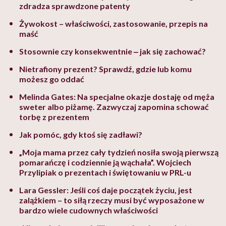
zdradza sprawdzone patenty
Żywokost – właściwości, zastosowanie, przepis na
maść
Stosownie czy konsekwentnie ‒ jak się zachować?
Nietrafiony prezent? Sprawdź, gdzie lub komu
możesz go oddać
Melinda Gates: Na specjalne okazje dostaję od męża
sweter albo piżamę. Zazwyczaj zapomina schować
torbę z prezentem
Jak pomóc, gdy ktoś się zadławi?
„Moja mama przez cały tydzień nosiła swoją pierwszą
pomarańczę i codziennie ją wąchała”. Wojciech
Przylipiak o prezentach i świętowaniu w PRL-u
Lara Gessler: Jeśli coś daje początek życiu, jest
zalążkiem – to siłą rzeczy musi być wyposażone w
bardzo wiele cudownych właściwości