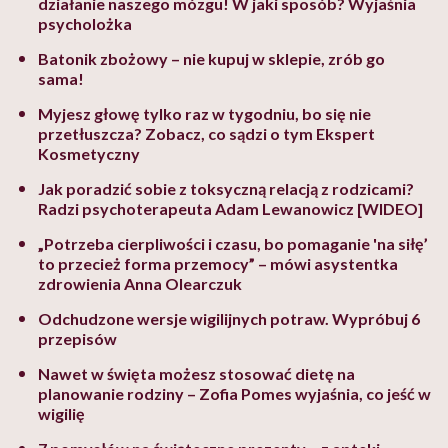
działanie naszego mózgu! W jaki sposób? Wyjaśnia
psycholożka
Batonik zbożowy – nie kupuj w sklepie, zrób go
sama!
Myjesz głowę tylko raz w tygodniu, bo się nie
przetłuszcza? Zobacz, co sądzi o tym Ekspert
Kosmetyczny
Jak poradzić sobie z toksyczną relacją z rodzicami?
Radzi psychoterapeuta Adam Lewanowicz [WIDEO]
„Potrzeba cierpliwości i czasu, bo pomaganie 'na siłę’
to przecież forma przemocy” – mówi asystentka
zdrowienia Anna Olearczuk
Odchudzone wersje wigilijnych potraw. Wypróbuj 6
przepisów
Nawet w święta możesz stosować dietę na
planowanie rodziny – Zofia Pomes wyjaśnia, co jeść w
wigilię