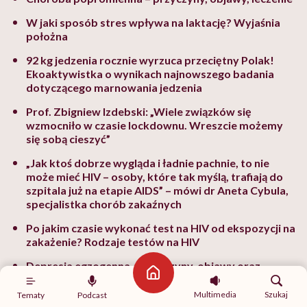
W jaki sposób stres wpływa na laktację? Wyjaśnia
położna
92 kg jedzenia rocznie wyrzuca przeciętny Polak!
Ekoaktywistka o wynikach najnowszego badania
dotyczącego marnowania jedzenia
Prof. Zbigniew Izdebski: „Wiele związków się
wzmocniło w czasie lockdownu. Wreszcie możemy
się sobą cieszyć”
„Jak ktoś dobrze wygląda i ładnie pachnie, to nie
może mieć HIV – osoby, które tak myślą, trafiają do
szpitala już na etapie AIDS” – mówi dr Aneta Cybula,
specjalistka chorób zakaźnych
Po jakim czasie wykonać test na HIV od ekspozycji na
zakażenie? Rodzaje testów na HIV
Depresja egzogenna – przyczyny, objawy oraz
Strona główna
metody leczenia
Multimedia
Szukaj
Tematy
Podcast