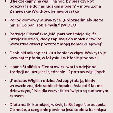
„Nie czekajmy na wigilijną noc, by pies czy kot
odezwał się do nas ludzkim głosem” – mówi Zofia
Zaniewska-Wojtków, behawiorystka
Poród domowy w praktyce. „Położne śmiały się ze
mnie: 'Co pani sobie myśli?’ [WIDEO]
Patrycja Olszańska: „Mój partner śmieje się, że
przyjdzie dzień, kiedy zapukają do moich drzwi te
wszystkie dzieci poczęte z mojej komórki jajowej”
Drobinki mikroplastiku u kobiet w ciąży. Wykryto je
wewnątrz płodu, w łożysku i w błonie płodowej
Hanna Stolińska-Fiedorowicz: warto odejść od
tradycji nakazującej zjedzenie 12 potraw wigilijnych
„Podczas Wigilii, rodzina Asi zapytała ją, kiedy
wreszcie znajdzie sobie chłopaka. Asia od 4 lat ma
dziewczynę”. Nie dla wszystkich święta są cudownym
czasem
Dieta matki karmiącej w święta Bożego Narodzenia.
Co może, a czego nie powinna jeść kobieta karmiąca