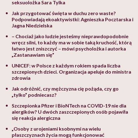
seksuolożka Sara Tylka
Jak przygotować święta w duchu zero waste?
Podpowiadają ekoaktywistki: Agnieszka Pocztarska i
Jagna Niedzielska
– Chociaż jako ludzie jesteśmy nieprawdopodobnie
wręcz silni, to każdy ma w sobie taką kruchość, którą
łatwo jest zniszczyć – mówi psycholożka i autorka
„Zastanawiam się”
UNICEF: w Polsce z każdym rokiem spada liczba
szczepionych dzieci. Organizacja apeluje do ministra
zdrowia
Jak odróżnić, czy mężczyzna cię pożąda, czy go
„tylko” podniecasz?
Szczepionka Pfizer i BioNTech na COVID-19 nie dla
alergików? U dwóch zaszczepionych osób pojawiła
się reakcja alergiczna
„Osoby z urojeniami ksobnymi na wielu
płaszczyznach życia mogą funkcjonować