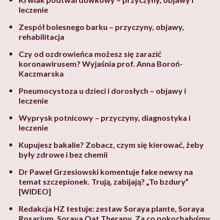
leczenie
Zespół bolesnego barku – przyczyny, objawy,
rehabilitacja
Czy od ozdrowieńca możesz się zarazić
koronawirusem? Wyjaśnia prof. Anna Boroń-
Kaczmarska
Pneumocystoza u dzieci i dorosłych – objawy i
leczenie
Wyprysk potnicowy – przyczyny, diagnostyka i
leczenie
Kupujesz bakalie? Zobacz, czym się kierować, żeby
były zdrowe i bez chemii
Dr Paweł Grzesiowski komentuje fake newsy na
temat szczepionek. Trują, zabijają? „To bzdury”
[WIDEO]
Redakcja HZ testuje: zestaw Soraya plante, Soraya
Rosarium, Soraya Oat Therapy. Za co pokochałyśmy