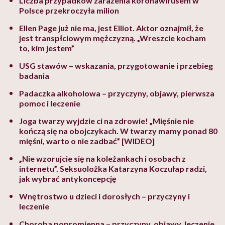
Liczba przypadków zarażenia koronawirusem w
Polsce przekroczyła milion
Ellen Page już nie ma, jest Elliot. Aktor oznajmił, że
jest transpłciowym mężczyzną. „Wreszcie kocham
to, kim jestem”
USG stawów – wskazania, przygotowanie i przebieg
badania
Padaczka alkoholowa – przyczyny, objawy, pierwsza
pomoc i leczenie
Joga twarzy wyjdzie ci na zdrowie! „Mięśnie nie
kończą się na obojczykach. W twarzy mamy ponad 80
mięśni, warto o nie zadbać” [WIDEO]
„Nie wzorujcie się na koleżankach i osobach z
internetu”. Seksuolożka Katarzyna Koczułap radzi,
jak wybrać antykoncepcję
Wnętrostwo u dzieci i dorosłych – przyczyny i
leczenie
Choroba popromienna – przyczyny, objawy, leczenie