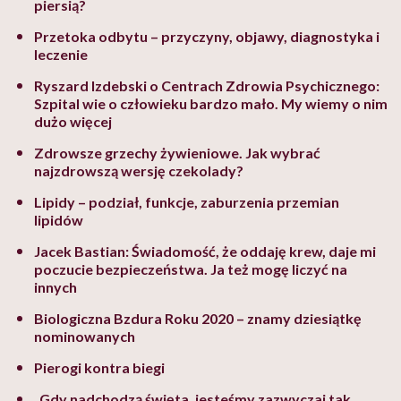
piersią?
Przetoka odbytu – przyczyny, objawy, diagnostyka i
leczenie
Ryszard Izdebski o Centrach Zdrowia Psychicznego:
Szpital wie o człowieku bardzo mało. My wiemy o nim
dużo więcej
Zdrowsze grzechy żywieniowe. Jak wybrać
najzdrowszą wersję czekolady?
Lipidy – podział, funkcje, zaburzenia przemian
lipidów
Jacek Bastian: Świadomość, że oddaję krew, daje mi
poczucie bezpieczeństwa. Ja też mogę liczyć na
innych
Biologiczna Bzdura Roku 2020 – znamy dziesiątkę
nominowanych
Pierogi kontra biegi
„Gdy nadchodzą święta, jesteśmy zazwyczaj tak