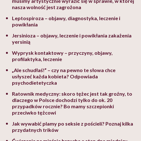
musimy artystycznie wyrazić się w sprawie, w której
nasza wolność jest zagrożona
Leptospiroza – objawy, diagnostyka, leczenie i
powikłania
Jersinioza – objawy, leczenie i powikłania zakażenia
yersinią
Wyprysk kontaktowy – przyczyny, objawy,
profilaktyka, leczenie
„Ale schudłaś!” – czy na pewno te słowa chce
usłyszeć każda kobieta? Odpowiada
psychodietetyczka
Ratownik medyczny: skoro tężec jest tak groźny, to
dlaczego w Polsce dochodzi tylko do ok. 20
przypadków rocznie? Bo mamy szczepionki
przeciwko tężcowi
Jak wywabić plamy po seksie z pościeli? Poznaj kilka
przydatnych trików
Ćwiczenia na mięśnie brzucha a stan dna miednicy.