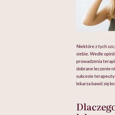
Niektóre z tych szc
siebie. Wedle opini
prowadzenia terapii
dobrane leczenie n
sukcesie terapeuty
lekarza bawić się k
Dlaczeg