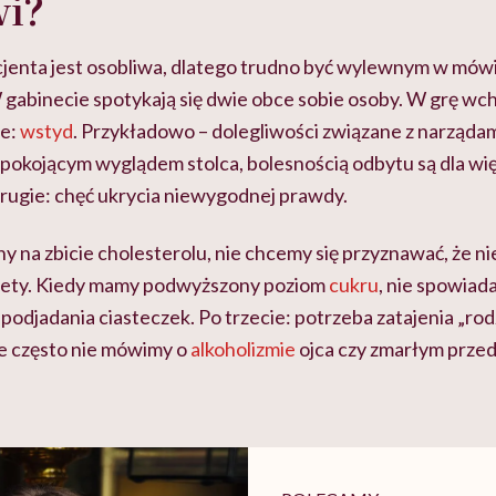
wi?
acjenta jest osobliwa, dlatego trudno być wylewnym w mów
 gabinecie spotykają się dwie obce sobie osoby. W grę wc
ze:
wstyd
. Przykładowo – dolegliwości związane z narząda
iepokojącym wyglądem stolca, bolesnością odbytu są dla wię
rugie: chęć ukrycia niewygodnej prawdy.
y na zbicie cholesterolu, nie chcemy się przyznawać, że n
diety. Kiedy mamy podwyższony poziom
cukru
, nie spowiad
podjadania ciasteczek. Po trzecie: potrzeba zatajenia „rod
e często nie mówimy o
alkoholizmie
ojca czy zmarłym prze