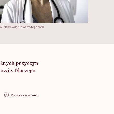
im? Naprawdę nie warto tego robić
różnych przyczyn
rowie. Dlaczego
Przeczytasz w 6 min