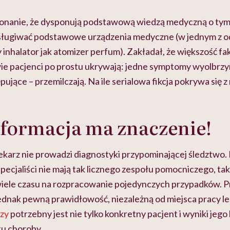
onanie, że dysponują podstawową wiedzą medyczną o tym,
obsługiwać podstawowe urządzenia medyczne (w jednym z 
 inhalator jak atomizer perfum). Zakładał, że większość f
ie pacjenci po prostu ukrywają: jedne symptomy wyolbrzym
ujące – przemilczają. Na ile serialowa fikcja pokrywa się z
formacja ma znaczenie!
ekarz nie prowadzi diagnostyki przypominającej śledztwo.
 specjaliści nie mają tak licznego zespołu pomocniczego, 
 wiele czasu na rozpracowanie pojedynczych przypadków. P
ednak pewną prawidłowość, niezależną od miejsca pracy le
zy
potrzebny jest nie tylko konkretny pacjent i wyniki jego 
u choroby.