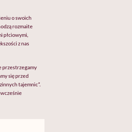
ieniu o swoich
hodzą rozmaite
mi płciowymi,
kszości z nas
ie przestrzegamy
amy się przed
zinnych tajemnic”.
dwcześnie