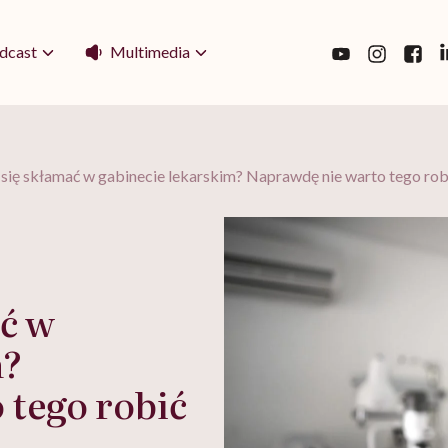
Multimedia
dcast
 się skłamać w gabinecie lekarskim? Naprawdę nie warto tego rob
ać w
m?
 tego robić