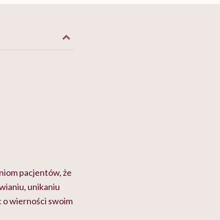
eniom pacjentów, że
wianiu, unikaniu
ąc o wierności swoim