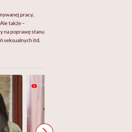
onywanej pracy,
Ale także –
ty na poprawę stanu
 seksualnych itd.