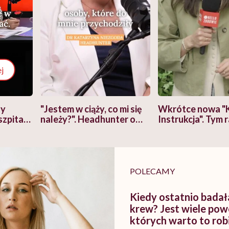
j
zy
"Jestem w ciąży, co mi się
Wkrótce nowa "
szpitalu
należy?". Headhunter o
Instrukcja". Tym 
szkadzać
zmianie pokoleniowej u
atakach paniki. Z
tylko
kobiet w ciąży na rynku
warsztat pacjen
braźni"
pracy
ekspercki
POLECAMY
Kiedy ostatnio badał
krew? Jest wiele pow
których warto to robi