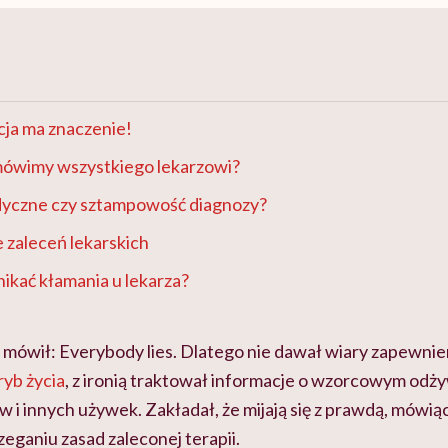
cja ma znaczenie!
mówimy wszystkiego lekarzowi?
yczne czy sztampowość diagnozy?
 zaleceń lekarskich
nikać kłamania u lekarza?
 mówił: Everybody lies. Dlatego nie dawał wiary zapewni
ryb życia
, z ironią traktował informacje o wzorcowym odży
w i innych używek. Zakładał, że mijają się z prawdą, mówi
eganiu zasad zaleconej terapii.