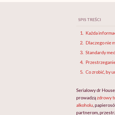
SPIS TREŚCI
Każda informa
Dlaczego nie 
Standardy med
Przestrzeganie
Co zrobić, by u
Serialowy dr House
prowadzą
zdrowy t
alkoholu
, papierosó
partnerom, przestrz