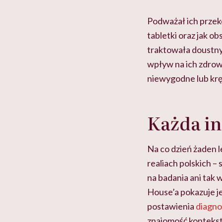
Podważał ich przek
tabletki oraz jak 
traktowała doustny
wpływ na ich zdrow
niewygodne lub kręp
Każda in
Na co dzień żaden l
realiach polskich –
na badania ani tak
House’a pokazuje j
postawienia
diagno
znajomość kontekst