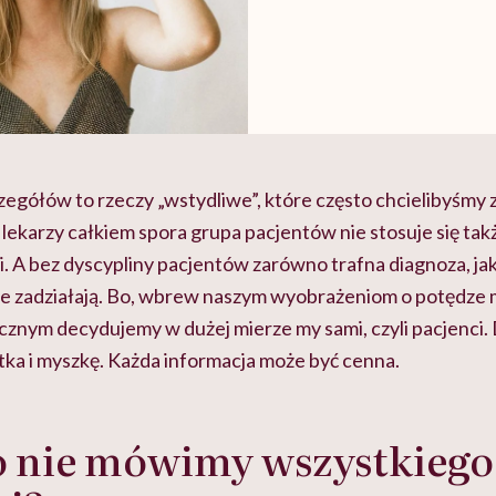
zegółów to rzeczy „wstydliwe”, które często chcielibyśmy 
i lekarzy całkiem spora grupa pacjentów nie stosuje się tak
. A bez dyscypliny pacjentów zarówno trafna diagnoza, jak
ie zadziałają. Bo, wbrew naszym wyobrażeniom o potędze 
cznym decydujemy w dużej mierze my sami, czyli pacjenci. 
otka i myszkę. Każda informacja może być cenna.
o nie mówimy wszystkiego