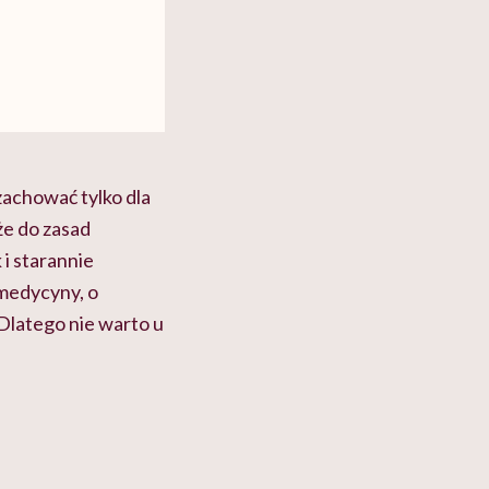
zachować tylko dla
że do zasad
 i starannie
medycyny, o
Dlatego nie warto u