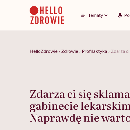
Go
to
content
Tematy
Po
HelloZdrowie
›
Zdrowie
›
Profilaktyka
›
Zdarza ci
Zdarza ci się skłam
gabinecie lekarski
Naprawdę nie warto