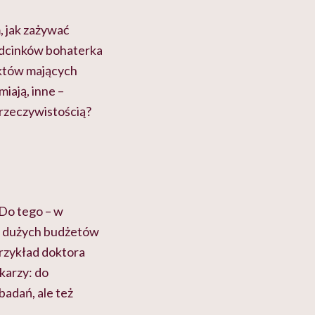
 jak zażywać
odcinków bohaterka
aktów mających
iają, inne –
 rzeczywistością?
 Do tego – w
tak dużych budżetów
rzykład doktora
karzy: do
badań, ale też