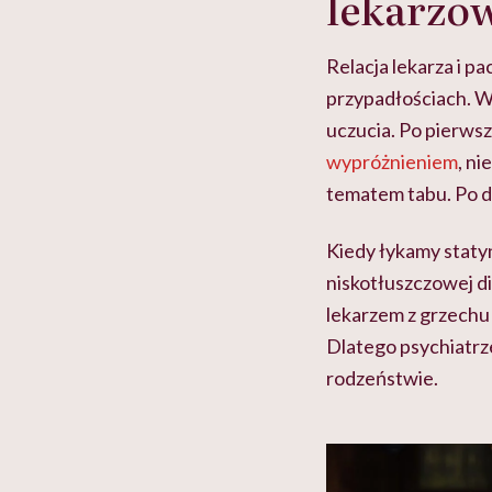
lekarzo
Relacja lekarza i p
przypadłościach. W
uczucia. Po pierws
wypróżnieniem
, n
tematem tabu. Po d
Kiedy łykamy statyn
niskotłuszczowej 
lekarzem z grzechu 
Dlatego psychiatrz
rodzeństwie.