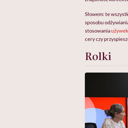
Słowem: te wszystk
sposobu odżywiania
stosowania
używe
cery czy przyspies
Rolki