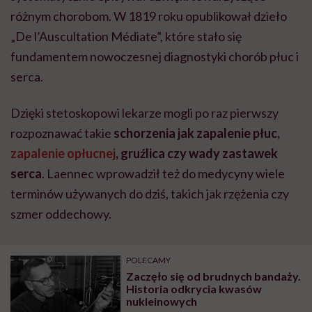
różnym chorobom. W 1819 roku opublikował dzieło
„De l’Auscultation Médiate”, które stało się
fundamentem nowoczesnej diagnostyki chorób płuc i
serca.
Dzięki stetoskopowi lekarze mogli po raz pierwszy
rozpoznawać takie
schorzenia jak zapalenie płuc,
zapalenie opłucnej
, gruźlica czy wady zastawek
serca
. Laennec wprowadził też do medycyny wiele
terminów używanych do dziś, takich jak rzężenia czy
szmer oddechowy.
POLECAMY
Zaczęło się od brudnych bandaży.
Historia odkrycia kwasów
nukleinowych