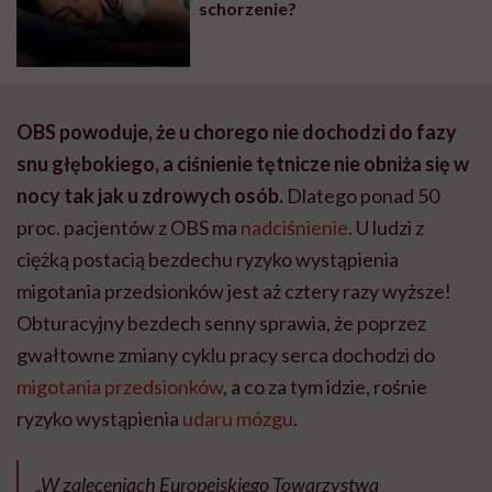
schorzenie?
OBS powoduje, że u chorego nie dochodzi do fazy
snu głębokiego, a ciśnienie tętnicze nie obniża się w
nocy tak jak u zdrowych osób.
Dlatego ponad 50
proc. pacjentów z OBS ma
nadciśnienie
. U ludzi z
ciężką postacią bezdechu ryzyko wystąpienia
migotania przedsionków jest aż cztery razy wyższe!
Obturacyjny bezdech senny sprawia, że poprzez
gwałtowne zmiany cyklu pracy serca dochodzi do
migotania przedsionków
, a co za tym idzie, rośnie
ryzyko wystąpienia
udaru mózgu
.
„W zaleceniach Europejskiego Towarzystwa