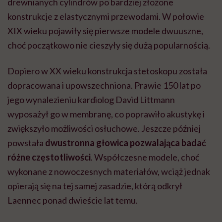
drewnianych cylindrów po bardziej złożone
konstrukcje z elastycznymi przewodami. W połowie
XIX wieku pojawiły się pierwsze modele dwuuszne,
choć początkowo nie cieszyły się dużą popularnością.
Dopiero w XX wieku konstrukcja stetoskopu została
dopracowana i upowszechniona. Prawie 150 lat po
jego wynalezieniu kardiolog David Littmann
wyposażył go w membranę, co poprawiło akustykę i
zwiększyło możliwości osłuchowe. Jeszcze później
powstała
dwustronna głowica pozwalająca badać
różne częstotliwości
. Współczesne modele, choć
wykonane z nowoczesnych materiałów, wciąż jednak
opierają się na tej samej zasadzie, którą odkrył
Laennec ponad dwieście lat temu.