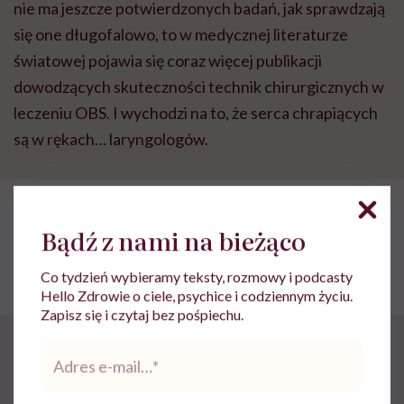
nie ma jeszcze potwierdzonych badań, jak sprawdzają
się one długofalowo, to w medycznej literaturze
światowej pojawia się coraz więcej publikacji
dowodzących skuteczności technik chirurgicznych w
leczeniu OBS. I wychodzi na to, że serca chrapiących
są w rękach… laryngologów.
POLECAMY
Wsłuchaj się w swój oddech.
Bądź z nami na bieżąco
Może on wiele powiedzieć o
twoim stanie zdrowia
Co tydzień wybieramy teksty, rozmowy i podcasty
Hello Zdrowie o ciele, psychice i codziennym życiu.
Zapisz się i czytaj bez pośpiechu.
Adres
„Doświadczony lekarz laryngolog powinien dobrać
e-
mail
*
właściwą metodę leczenia, w zależności od przyczyny