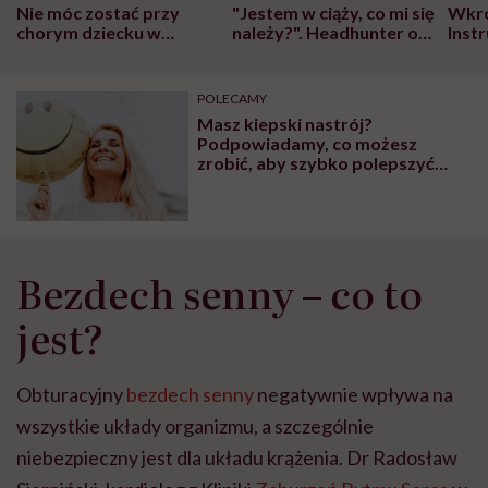
Nie móc zostać przy
"Jestem w ciąży, co mi się
Wkró
chorym dziecku w
należy?". Headhunter o
Inst
szpitalu to tortura.
zmianie pokoleniowej u
atak
"Przeszkadzać w tym
kobiet w ciąży na rynku
wars
może chyba tylko
pracy
eksp
POLECAMY
głupota i brak
Masz kiepski nastrój?
wyobraźni"
Podpowiadamy, co możesz
zrobić, aby szybko polepszyć
samopoczucie
Bezdech senny – co to
jest?
Obturacyjny
bezdech senny
negatywnie wpływa na
wszystkie układy organizmu, a szczególnie
niebezpieczny jest dla układu krążenia. Dr Radosław