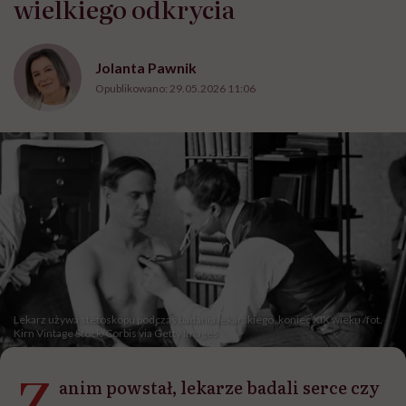
wielkiego odkrycia
Jolanta Pawnik
Opublikowano:
29.05.2026 11:06
Lekarz używa stetoskopu podczas badania lekarskiego, koniec XIX wieku /fot.
Kirn Vintage Stock/Corbis via Getty Images
Z
anim powstał, lekarze badali serce czy