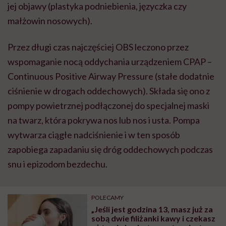
jej objawy (plastyka podniebienia, języczka czy
małżowin nosowych).
Przez długi czas najczęściej OBS leczono przez
wspomaganie nocą oddychania urządzeniem CPAP –
Continuous Positive Airway Pressure (stałe dodatnie
ciśnienie w drogach oddechowych). Składa się ono z
pompy powietrznej podłączonej do specjalnej maski
na twarz, która pokrywa nos lub nos i usta. Pompa
wytwarza ciągłe nadciśnienie i w ten sposób
zapobiega zapadaniu się dróg oddechowych podczas
snu i epizodom bezdechu.
POLECAMY
„Jeśli jest godzina 13, masz już za
sobą dwie filiżanki kawy i czekasz