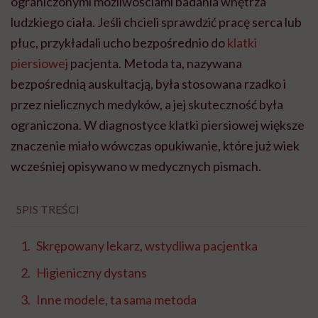
ograniczonymi możliwościami badania wnętrza
ludzkiego ciała. Jeśli chcieli sprawdzić pracę serca lub
płuc, przykładali ucho bezpośrednio do
klatki
piersiowej
pacjenta. Metoda ta, nazywana
bezpośrednią auskultacją, była stosowana rzadko i
przez nielicznych medyków, a jej skuteczność była
ograniczona. W diagnostyce klatki piersiowej większe
znaczenie miało wówczas opukiwanie, które już wiek
wcześniej opisywano w medycznych pismach.
SPIS TREŚCI
Skrępowany lekarz, wstydliwa pacjentka
Higieniczny dystans
Inne modele, ta sama metoda