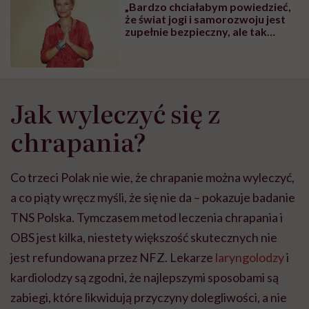
„Bardzo chciałabym powiedzieć,
że świat jogi i samorozwoju jest
zupełnie bezpieczny, ale tak
niestety nie jest” – mówi Paulina
Młynarska, autorka książki
„Jesteś spokojem”
Jak wyleczyć się z
chrapania?
Co trzeci Polak nie wie, że chrapanie można wyleczyć,
a co piąty wręcz myśli, że się nie da – pokazuje badanie
TNS Polska. Tymczasem metod leczenia chrapania i
OBS jest kilka, niestety większość skutecznych nie
jest refundowana przez NFZ. Lekarze
laryngolodzy
i
kardiolodzy są zgodni, że najlepszymi sposobami są
zabiegi, które likwidują przyczyny dolegliwości, a nie