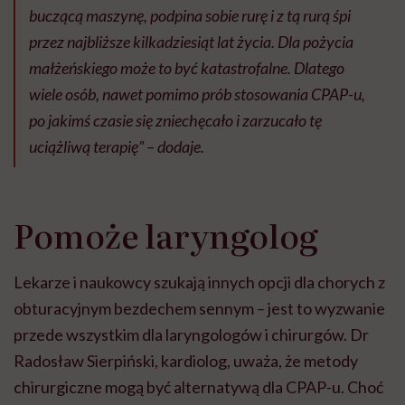
buczącą maszynę, podpina sobie rurę i z tą rurą śpi
przez najbliższe kilkadziesiąt lat życia. Dla pożycia
małżeńskiego może to być katastrofalne. Dlatego
wiele osób, nawet pomimo prób stosowania CPAP-u,
po jakimś czasie się zniechęcało i zarzucało tę
uciążliwą terapię” – dodaje.
Pomoże laryngolog
Lekarze i naukowcy szukają innych opcji dla chorych z
obturacyjnym bezdechem sennym – jest to wyzwanie
przede wszystkim dla laryngologów i chirurgów. Dr
Radosław Sierpiński, kardiolog, uważa, że metody
chirurgiczne mogą być alternatywą dla CPAP-u. Choć