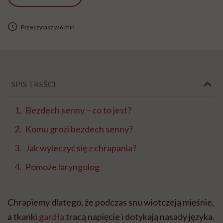
Przeczytasz w 6 min
SPIS TREŚCI
Bezdech senny – co to jest?
Komu grozi bezdech senny?
Jak wyleczyć się z chrapania?
Pomoże laryngolog
Chrapiemy dlatego, że podczas snu wiotczeją mięśnie,
a tkanki
gardła
tracą napięcie i dotykają nasady języka.