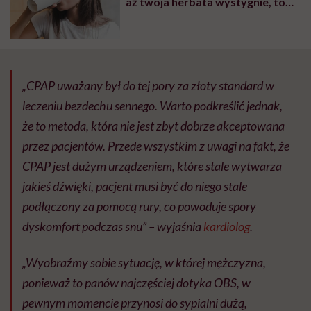
aż twoja herbata wystygnie, to
sygnał, że przesadzasz”. O tym,
jaka jest bezpieczna dawka kawy,
mówi internistka
„CPAP uważany był do tej pory za złoty standard w
leczeniu bezdechu sennego. Warto podkreślić jednak,
że to metoda, która nie jest zbyt dobrze akceptowana
przez pacjentów. Przede wszystkim z uwagi na fakt, że
CPAP jest dużym urządzeniem, które stale wytwarza
jakieś dźwięki, pacjent musi być do niego stale
podłączony za pomocą rury, co powoduje spory
dyskomfort podczas snu” – wyjaśnia
kardiolog
.
„Wyobraźmy sobie sytuację, w której mężczyzna,
ponieważ to panów najczęściej dotyka OBS, w
pewnym momencie przynosi do sypialni dużą,