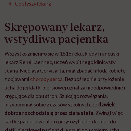
Co słyszy lekarz
Skrępowany lekarz,
wstydliwa pacjentka
Wszystko zmieniło się w 1816 roku, kiedy francuski
lekarz René Laennec, uczeń wybitnego klinicysty
Jeana-Nicolasa Corvisarta, miał zbadać młodą kobietę
z objawami
choroby serca
. Bezpośrednie przyłożenie
ucha do jej klatki piersiowej uznał za nieodpowiednie i
krępujące dla obu stron. Szukając rozwiązania,
przypomniał sobie z czasów szkolnych, że
dźwięk
dobrze rozchodzi się przez ciała stałe
. Zwinął więc
kartkę papieru w rulon i przyłożył jeden koniec do
klatki piersiowej pacjentki, a drugi do swojego ucha.