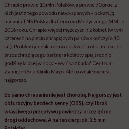
Chrapie prawie 10 mln Polaków, a prawie 70 proc. z
nich jest z tego powodu niewyspanych – pokazują
badania TNS Polska dla Centrum Medycznego MML z
2016 roku. Chrapie więcej mężczyzn niż kobiet (w tym
czterech na pięciu chrapiących panów skończyło 40
lat). Problem jednak mocno doskwiera obu płciom, bo
przez chrapiącego partnera kobiety śpią średnio
godzinę krócej w nocy – wynika z badań Centrum
Zaburzeń Snu Kliniki Mayo. Ale to wcale nie jest
najgorsze.
Bo samo chrapanie nie jest chorobą. Najgorszy jest
obturacyjny bezdech senny (OBS), czyli brak
właściwego przepływu powietrza przez górne
drogi oddechowe. A na ten cierpi ok. 1,5 mln
Polaków.