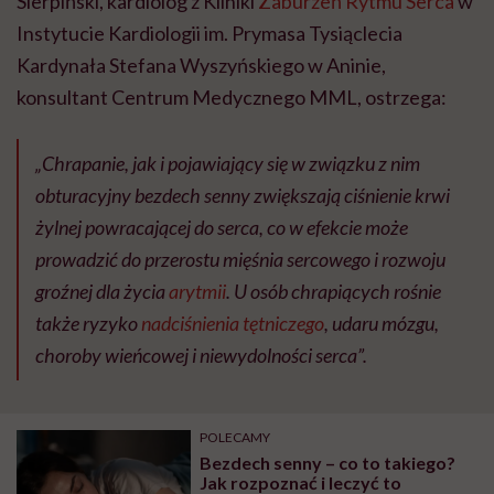
Sierpiński, kardiolog z Kliniki
Zaburzeń Rytmu Serca
w
Instytucie Kardiologii im. Prymasa Tysiąclecia
Kardynała Stefana Wyszyńskiego w Aninie,
konsultant Centrum Medycznego MML, ostrzega:
„Chrapanie, jak i pojawiający się w związku z nim
obturacyjny bezdech senny zwiększają ciśnienie krwi
żylnej powracającej do serca, co w efekcie może
prowadzić do przerostu mięśnia sercowego i rozwoju
groźnej dla życia
arytmii
. U osób chrapiących rośnie
także ryzyko
nadciśnienia tętniczego
, udaru mózgu,
choroby wieńcowej i niewydolności serca”.
POLECAMY
Bezdech senny – co to takiego?
Jak rozpoznać i leczyć to