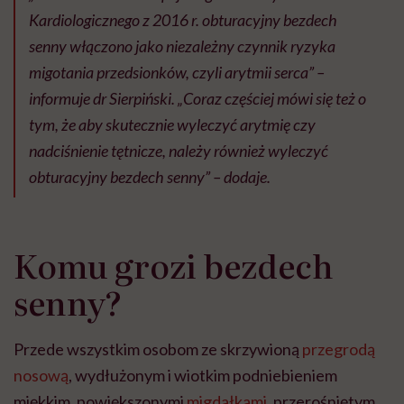
Kardiologicznego z 2016 r. obturacyjny bezdech
senny włączono jako niezależny czynnik ryzyka
migotania przedsionków, czyli arytmii serca” –
informuje dr Sierpiński. „Coraz częściej mówi się też o
tym, że aby skutecznie wyleczyć arytmię czy
nadciśnienie tętnicze, należy również wyleczyć
obturacyjny bezdech senny” – dodaje.
Komu grozi bezdech
senny?
Przede wszystkim osobom ze skrzywioną
przegrodą
nosową
, wydłużonym i wiotkim podniebieniem
miękkim, powiększonymi
migdałkami
, przerośniętym