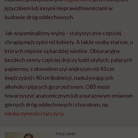
języczkiem lub innymi nieprawidłowościami w
budowie dróg oddechowych.
Jak wspominaliśmy wyżej – statystycznie częściej
chrapią mężczyźni niż kobiety. A także osoby starsze, u
których mięśnie są bardziej wiotkie. Obturacyjny
bezdech senny częściej dręczy ludzi otyłych, palących
papierosy, z obwodem szyi większym niż 43 cm
(mężczyźni) i 40 cm (kobiety), nadużywających
alkoholu i pijących go przed snem. OBS może
towarzyszyć anatomicznym lub pourazowym zmianom
górnych dróg oddechowych i chorobom, np.
niedoczynności tarczycy
.
POLECAMY