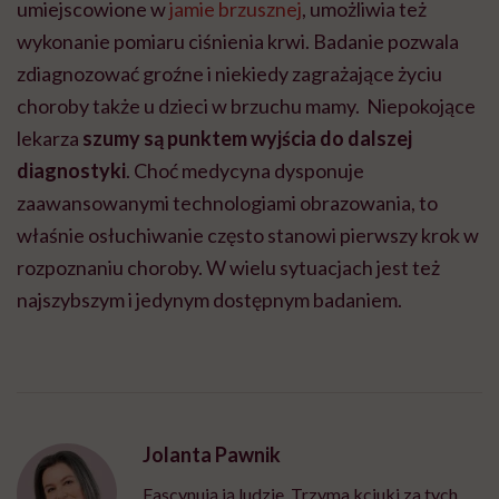
umiejscowione w
jamie brzusznej
, umożliwia też
wykonanie pomiaru ciśnienia krwi. Badanie pozwala
zdiagnozować groźne i niekiedy zagrażające życiu
choroby także u dzieci w brzuchu mamy. Niepokojące
lekarza
szumy są punktem wyjścia do dalszej
diagnostyki
. Choć medycyna dysponuje
zaawansowanymi technologiami obrazowania, to
właśnie osłuchiwanie często stanowi pierwszy krok w
rozpoznaniu choroby. W wielu sytuacjach jest też
najszybszym i jedynym dostępnym badaniem.
Jolanta Pawnik
Fascynują ją ludzie. Trzyma kciuki za tych,