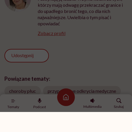
którzy mają odwagę przekraczać granice i
do upadłego bronić tego, co dla nich
najważniejsze. Uwielbia o tym pisać i
opowiadać
Zobacz profil
Udostępnij
Powiązane tematy:
choroby płuc
przypadkowe odkrycia medyczne
Strona główna
Serce
zapalenie płuc
Multimedia
Szukaj
Tematy
Podcast