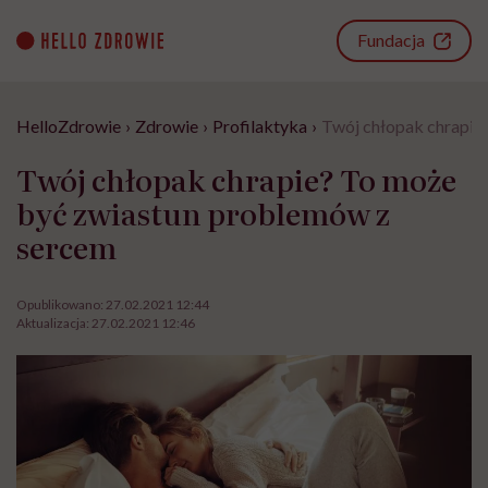
Go
to
Fundacja
content
HelloZdrowie
›
Zdrowie
›
Profilaktyka
›
Twój chłopak chrapie
Twój chłopak chrapie? To może
być zwiastun problemów z
sercem
Opublikowano:
27.02.2021 12:44
Aktualizacja:
27.02.2021 12:46