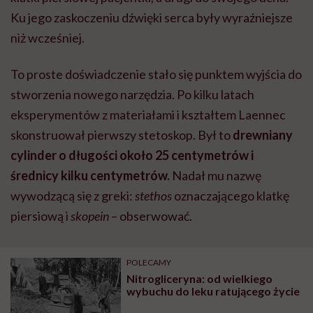
Ku jego zaskoczeniu dźwięki serca były wyraźniejsze
niż wcześniej.
To proste doświadczenie stało się punktem wyjścia do
stworzenia nowego narzędzia. Po kilku latach
eksperymentów z materiałami i kształtem Laennec
skonstruował pierwszy stetoskop. Był to
drewniany
cylinder o długości około 25 centymetrów i
średnicy kilku centymetrów.
Nadał mu nazwę
wywodzącą się z greki:
stethos
oznaczającego klatkę
piersiową i
skopein
– obserwować.
POLECAMY
Nitrogliceryna: od wielkiego
wybuchu do leku ratującego życie