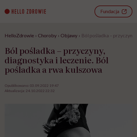
Go
to
Fundacja
content
HelloZdrowie
›
Choroby
›
Objawy
›
Ból pośladka – przyczyny, 
Ból pośladka – przyczyny,
diagnostyka i leczenie. Ból
pośladka a rwa kulszowa
Opublikowano:
03.09.2022 19:47
Aktualizacja:
24.10.2022 22:32