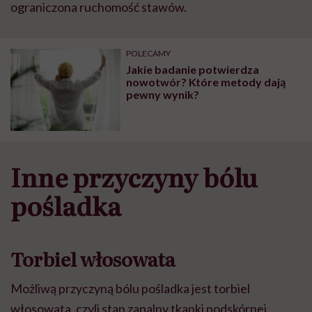
ograniczona ruchomość stawów.
POLECAMY
Jakie badanie potwierdza
nowotwór? Które metody dają
pewny wynik?
Inne przyczyny bólu
pośladka
Torbiel włosowata
Możliwą przyczyną bólu pośladka jest
torbiel
włosowata
, czyli stan zapalny tkanki podskórnej,