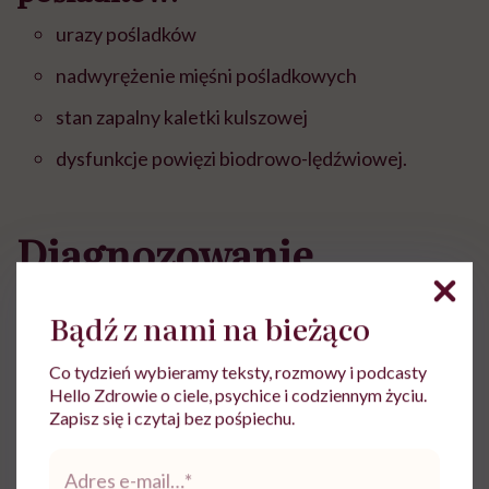
urazy pośladków
nadwyrężenie mięśni pośladkowych
stan zapalny kaletki kulszowej
dysfunkcje powięzi biodrowo-lędźwiowej.
Diagnozowanie
przyczyn bólu
Bądź z nami na bieżąco
pośladka
Co tydzień wybieramy teksty, rozmowy i podcasty
Hello Zdrowie o ciele, psychice i codziennym życiu.
Ponieważ istnieje wiele możliwych przyczyn bólu
Zapisz się i czytaj bez pośpiechu.
pośladka, konieczne jest przeprowadzenie
Adres
szczegółowej diagnostyki. Poza przeprowadzeniem
e-