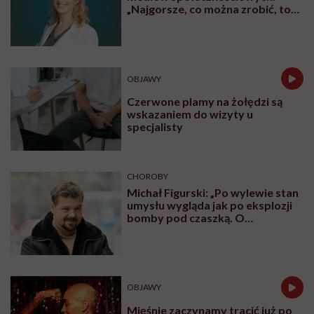
„Najgorsze, co można zrobić, to
leczyć modne hasło”
OBJAWY
Czerwone plamy na żołędzi są
wskazaniem do wizyty u
specjalisty
CHOROBY
Michał Figurski: „Po wylewie stan
umysłu wygląda jak po eksplozji
bomby pod czaszką. O
jakiejkolwiek pracy myśli się na
samym końcu”
OBJAWY
Mięśnie zaczynamy tracić już po