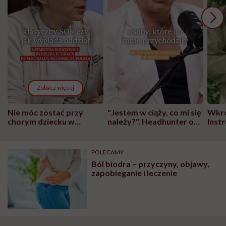
Zobacz więcej
Nie móc zostać przy
"Jestem w ciąży, co mi się
Wkró
chorym dziecku w
należy?". Headhunter o
Inst
szpitalu to tortura.
zmianie pokoleniowej u
atak
"Przeszkadzać w tym
kobiet w ciąży na rynku
wars
może chyba tylko
pracy
eksp
POLECAMY
głupota i brak
Ból biodra – przyczyny, objawy,
wyobraźni"
zapobieganie i leczenie