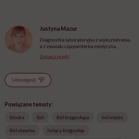
Justyna Mazur
Diagnostka laboratoryjna z wykształcenia,
a z zawodu copywriterka medyczna.
Zobacz profil
Udostępnij
Powiązane tematy:
Biodra
Ból
Ból kręgosłupa
ból mięśni
Ból stawów
bolący kręgosłup