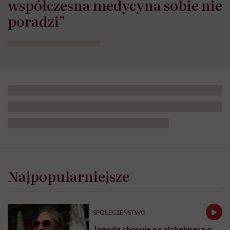
współczesna medycyna sobie nie
poradzi”
Najpopularniejsze
SPOŁECZEŃSTWO
Jagoda choruje na alzheimera o