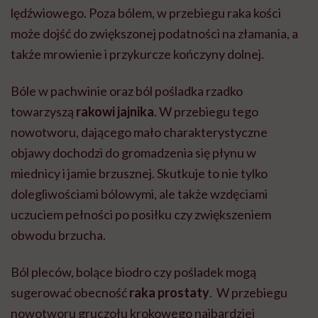
lędźwiowego. Poza bólem, w przebiegu raka kości
może dojść do zwiększonej podatności na złamania, a
także mrowienie i przykurcze kończyny dolnej.
Bóle w pachwinie oraz ból pośladka rzadko
towarzyszą
rakowi jajnika
. W przebiegu tego
nowotworu, dającego mało charakterystyczne
objawy dochodzi do gromadzenia się płynu w
miednicy i jamie brzusznej. Skutkuje to nie tylko
dolegliwościami bólowymi, ale także wzdęciami
uczuciem pełności po posiłku czy zwiększeniem
obwodu brzucha.
Ból pleców, bolące biodro czy pośladek mogą
sugerować obecność
raka prostaty
. W przebiegu
nowotworu gruczołu krokowego najbardziej