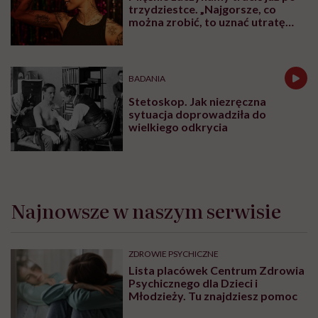
trzydziestce. „Najgorsze, co
można zrobić, to uznać utratę
sprawności za nieunikniony
element starzenia”
BADANIA
Stetoskop. Jak niezręczna
sytuacja doprowadziła do
wielkiego odkrycia
Najnowsze w naszym serwisie
ZDROWIE PSYCHICZNE
Lista placówek Centrum Zdrowia
Psychicznego dla Dzieci i
Młodzieży. Tu znajdziesz pomoc