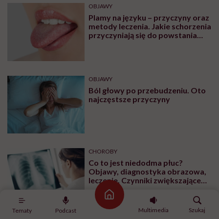
OBJAWY
Plamy na języku – przyczyny oraz
metody leczenia. Jakie schorzenia
przyczyniają się do powstania
plam na języku?
OBJAWY
Ból głowy po przebudzeniu. Oto
najczęstsze przyczyny
CHOROBY
Co to jest niedodma płuc?
Objawy, diagnostyka obrazowa,
leczenie. Czynniki zwiększające
ryzyko wystąpienia
Strona główna
Multimedia
Szukaj
Tematy
Podcast