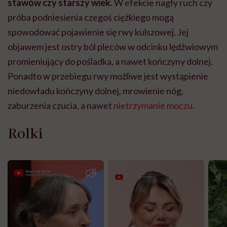
stawów czy starszy wiek.
W efekcie nagły ruch czy
próba podniesienia czegoś ciężkiego mogą
spowodować pojawienie się rwy kulszowej. Jej
objawem jest ostry ból pleców w odcinku lędźwiowym
promieniujący do pośladka, a nawet kończyny dolnej.
Ponadto w przebiegu rwy możliwe jest wystąpienie
niedowładu kończyny dolnej, mrowienie nóg,
zaburzenia czucia, a nawet
nietrzymanie moczu
.
Rolki