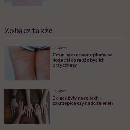
zaufanie”
Zobacz także
OBJAWY
Czym są czerwone plamy na
nogach i co może być ich
przyczyną?
OBJAWY
Bolące żyły na rękach –
zakrzepica czy nadciśnienie?