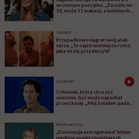
wczesnym początku. „Zostało mi
10, może 11 wakacji, a kolejnych
nie będę już świadoma”
OBJAWY
Przypadkowo nagrał swój atak
serca. „To najstraszniejsza rzecz,
jaka mi się przydarzyła”
CHOROBY
Człowiek, który chce żyć
wiecznie, być może napotkał
przeszkodę. „Mój żołądek zjada
sam siebie”
PROFILAKTYKA
„Dominacja estrogenowa” hitem
mediów społecznościowych.