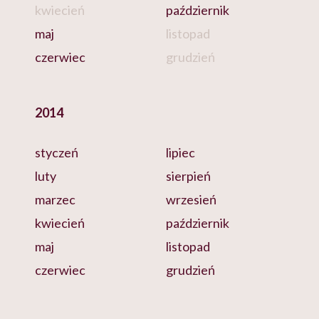
kwiecień
październik
maj
listopad
czerwiec
grudzień
2014
styczeń
lipiec
luty
sierpień
marzec
wrzesień
kwiecień
październik
maj
listopad
czerwiec
grudzień