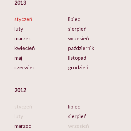
2013
styczeń
lipiec
luty
sierpień
marzec
wrzesień
kwiecień
październik
maj
listopad
czerwiec
grudzień
2012
styczeń
lipiec
luty
sierpień
marzec
wrzesień