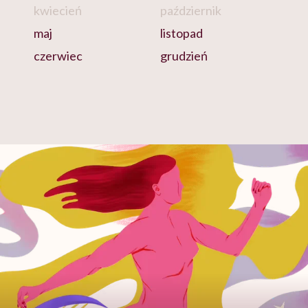
kwiecień
październik
maj
listopad
czerwiec
grudzień