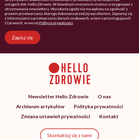
usługach dot. Hello Zdrowie. W dowolnym momencie możesz zrezygnować z
otrzymywania newslettera. Wycofanie zgody nie ma wpływu na zgodność z
prawem przetwarzania, którego dokonano przed jej wycofaniem. Zapoznaj się
z informacjami o przetwarzaniu danych osobowych, w tym o przysługujących
Ci prawach, w naszej
Polityce prywatności
.
Zapisz się
Newsletter Hello Zdrowie
O nas
Archiwum artykułów
Polityka prywatności
Zmiana ustawień prywatności
Kontakt
Skontaktuj się z nami