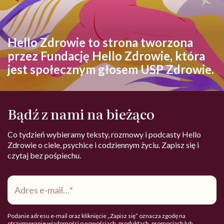
Hello Zdrowie to strona tworzona
przez Fundację Hello Zdrowie, która
jest społecznym głosem USP Zdrowie.
Bądź z nami na bieżąco
Co tydzień wybieramy teksty, rozmowy i podcasty Hello
Zdrowie o ciele, psychice i codziennym życiu. Zapisz się i
czytaj bez pośpiechu.
Adres
e-
mail
*
Podanie adresu e-mail oraz kliknięcie „Zapisz się” oznacza zgodę na
otrzymywanie wiadomości o nowościach, produktach, promocjach lub