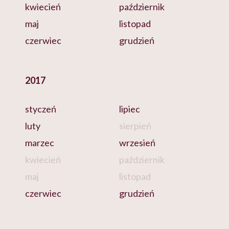
kwiecień
październik
maj
listopad
czerwiec
grudzień
2017
styczeń
lipiec
luty
sierpień
marzec
wrzesień
kwiecień
październik
maj
listopad
czerwiec
grudzień