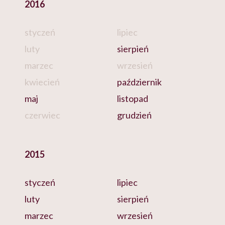
2016
styczeń
lipiec
luty
sierpień
marzec
wrzesień
kwiecień
październik
maj
listopad
czerwiec
grudzień
2015
styczeń
lipiec
luty
sierpień
marzec
wrzesień