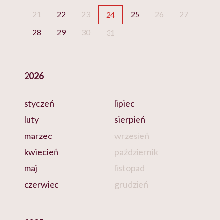
21
22
23
25
26
27
24
28
29
30
31
2026
styczeń
lipiec
luty
sierpień
marzec
wrzesień
kwiecień
październik
maj
listopad
czerwiec
grudzień