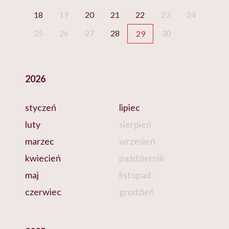
18
19
20
21
22
23
24
25
26
27
28
30
29
2026
styczeń
lipiec
luty
sierpień
marzec
wrzesień
kwiecień
październik
maj
listopad
czerwiec
grudzień