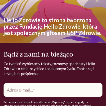
Hello Zdrowie to strona tworzona
przez Fundację Hello Zdrowie, która
jest społecznym głosem USP Zdrowie.
Bądź z nami na bieżąco
Co tydzień wybieramy teksty, rozmowy i podcasty Hello
Zdrowie o ciele, psychice i codziennym życiu. Zapisz się i
czytaj bez pośpiechu.
Adres
e-
mail
*
Podanie adresu e-mail oraz kliknięcie „Zapisz się” oznacza zgodę na
otrzymywanie wiadomości o nowościach, produktach, promocjach lub