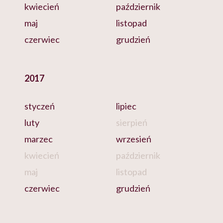
kwiecień
październik
maj
listopad
czerwiec
grudzień
2017
styczeń
lipiec
luty
sierpień
marzec
wrzesień
kwiecień
październik
maj
listopad
czerwiec
grudzień