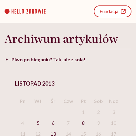
Go
to
Fundacja
content
Archiwum artykułów
Piwo po bieganiu? Tak, ale z solą!
LISTOPAD 2013
Pn
Wt
Śr
Czw
Pt
Sob
Ndz
1
2
3
4
5
6
7
8
9
10
11
12
13
14
15
16
17