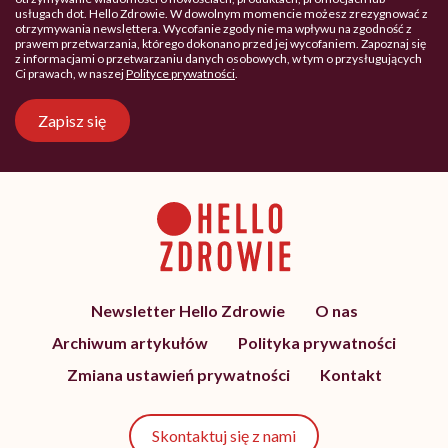
usługach dot. Hello Zdrowie. W dowolnym momencie możesz zrezygnować z
otrzymywania newslettera. Wycofanie zgody nie ma wpływu na zgodność z
prawem przetwarzania, którego dokonano przed jej wycofaniem. Zapoznaj się
z informacjami o przetwarzaniu danych osobowych, w tym o przysługujących
Ci prawach, w naszej
Polityce prywatności
.
Zapisz się
Newsletter Hello Zdrowie
O nas
Archiwum artykułów
Polityka prywatności
Zmiana ustawień prywatności
Kontakt
Skontaktuj się z nami