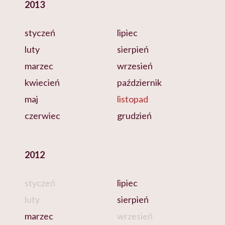
2013
styczeń
lipiec
luty
sierpień
marzec
wrzesień
kwiecień
październik
maj
listopad
czerwiec
grudzień
2012
styczeń
lipiec
luty
sierpień
marzec
wrzesień