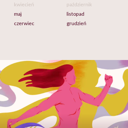
kwiecień
październik
maj
listopad
czerwiec
grudzień