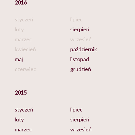
2016
styczeń
lipiec
luty
sierpień
marzec
wrzesień
kwiecień
październik
maj
listopad
czerwiec
grudzień
2015
styczeń
lipiec
luty
sierpień
marzec
wrzesień