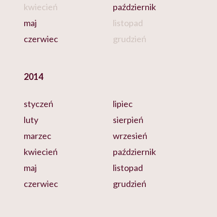
kwiecień
październik
maj
listopad
czerwiec
grudzień
2014
styczeń
lipiec
luty
sierpień
marzec
wrzesień
kwiecień
październik
maj
listopad
czerwiec
grudzień