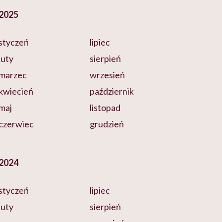
2025
styczeń
lipiec
luty
sierpień
marzec
wrzesień
kwiecień
październik
maj
listopad
czerwiec
grudzień
2024
styczeń
lipiec
luty
sierpień