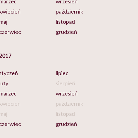
marzec
wrzesień
kwiecień
październik
maj
listopad
czerwiec
grudzień
2017
styczeń
lipiec
luty
sierpień
marzec
wrzesień
kwiecień
październik
maj
listopad
czerwiec
grudzień