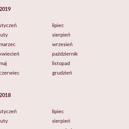
2019
styczeń
lipiec
luty
sierpień
marzec
wrzesień
kwiecień
październik
maj
listopad
czerwiec
grudzień
2018
styczeń
lipiec
luty
sierpień