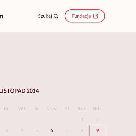
Szukaj
Fundacja
LISTOPAD 2014
Pn
Wt
Śr
Czw
Pt
Sob
Ndz
1
2
3
4
5
6
7
8
9