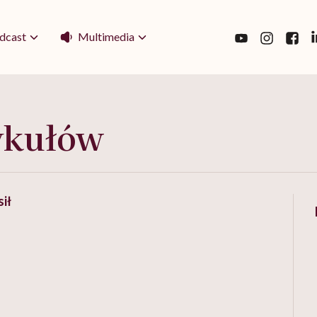
Multimedia
dcast
ykułów
ił