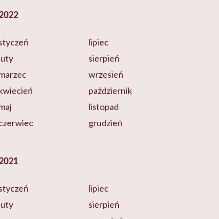
2022
styczeń
lipiec
luty
sierpień
marzec
wrzesień
kwiecień
październik
maj
listopad
czerwiec
grudzień
2021
styczeń
lipiec
luty
sierpień