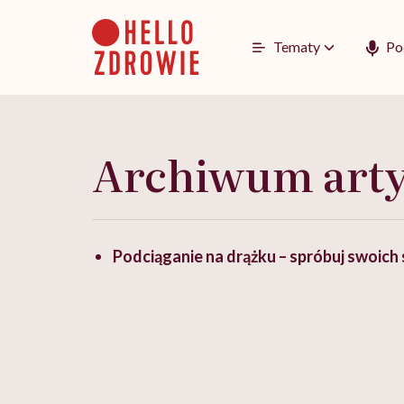
Go
to
content
Tematy
Po
Archiwum art
Podciąganie na drążku – spróbuj swoich s