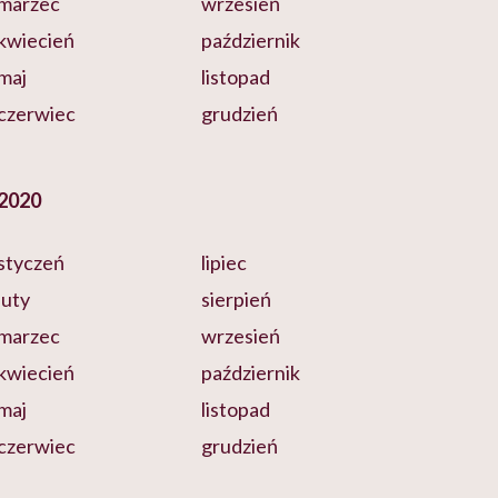
marzec
wrzesień
kwiecień
październik
maj
listopad
czerwiec
grudzień
2020
styczeń
lipiec
luty
sierpień
marzec
wrzesień
kwiecień
październik
maj
listopad
czerwiec
grudzień