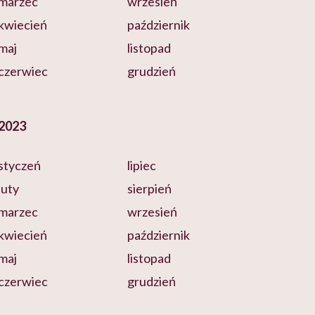
marzec
wrzesień
kwiecień
październik
maj
listopad
czerwiec
grudzień
2023
styczeń
lipiec
luty
sierpień
marzec
wrzesień
kwiecień
październik
maj
listopad
czerwiec
grudzień