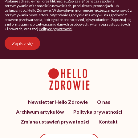
Podanie adresu e-mail oraz kliknięcie „Zapisz się” oznacza zgodę na
otrzymywanie wiadomości o nowościach, produktach, promocjach lub
usługach dot. Hello Zdrowie. W dowolnym momencie możesz zrezygnować z
otrzymywania newslettera. Wycofanie zgody nie ma wpływu na zgodność z
prawem przetwarzania, którego dokonano przed jej wycofaniem. Zapoznaj się
z informacjami o przetwarzaniu danych osobowych, w tym o przysługujących
Ci prawach, w naszej
Polityce prywatności
.
Zapisz się
Newsletter Hello Zdrowie
O nas
Archiwum artykułów
Polityka prywatności
Zmiana ustawień prywatności
Kontakt