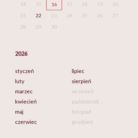
14
15
17
18
19
20
16
21
22
24
25
26
27
23
28
29
30
2026
styczeń
lipiec
luty
sierpień
marzec
wrzesień
kwiecień
październik
maj
listopad
czerwiec
grudzień