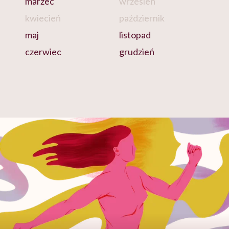
marzec
wrzesień
kwiecień
październik
maj
listopad
czerwiec
grudzień