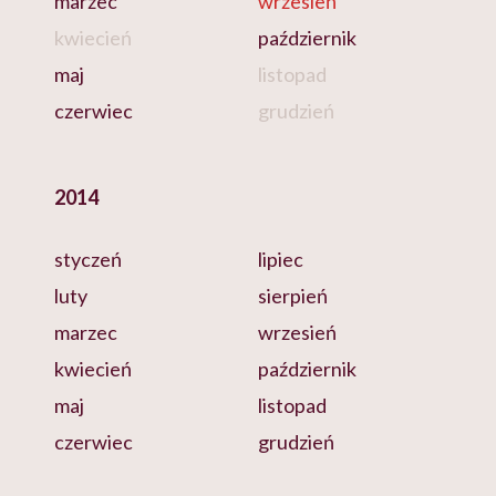
marzec
wrzesień
kwiecień
październik
maj
listopad
czerwiec
grudzień
2014
styczeń
lipiec
luty
sierpień
marzec
wrzesień
kwiecień
październik
maj
listopad
czerwiec
grudzień