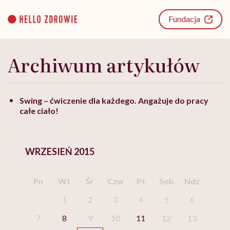
Go
to
Fundacja
content
Archiwum artykułów
Swing – ćwiczenie dla każdego. Angażuje do pracy
całe ciało!
WRZESIEŃ 2015
Pn
Wt
Śr
Czw
Pt
Sob
Ndz
1
2
3
4
5
6
7
8
9
10
11
12
13