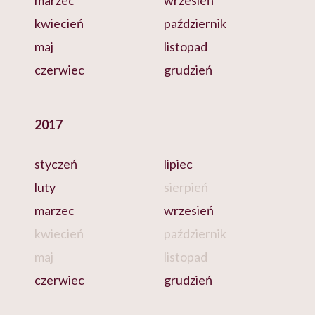
marzec
wrzesień
kwiecień
październik
maj
listopad
czerwiec
grudzień
2017
styczeń
lipiec
luty
sierpień
marzec
wrzesień
kwiecień
październik
maj
listopad
czerwiec
grudzień