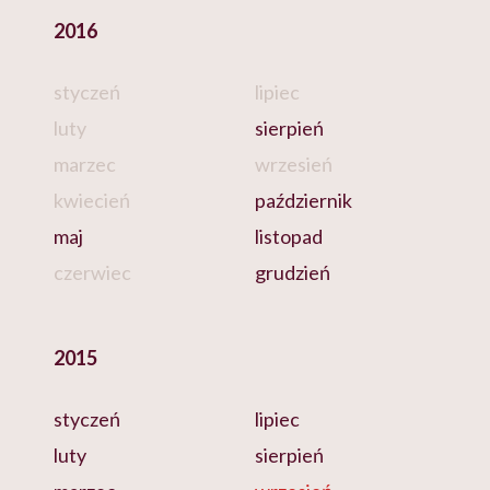
2016
styczeń
lipiec
luty
sierpień
marzec
wrzesień
kwiecień
październik
maj
listopad
czerwiec
grudzień
2015
styczeń
lipiec
luty
sierpień