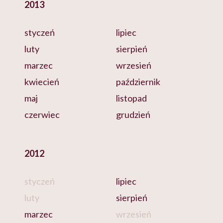
2013
styczeń
lipiec
luty
sierpień
marzec
wrzesień
kwiecień
październik
maj
listopad
czerwiec
grudzień
2012
styczeń
lipiec
luty
sierpień
marzec
wrzesień