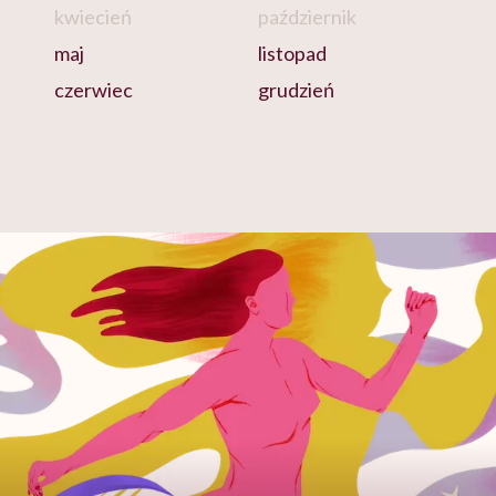
kwiecień
październik
maj
listopad
czerwiec
grudzień