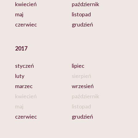
kwiecień
październik
maj
listopad
czerwiec
grudzień
2017
styczeń
lipiec
luty
sierpień
marzec
wrzesień
kwiecień
październik
maj
listopad
czerwiec
grudzień