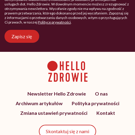
usługach dot. Hello Zdrowie. W dowolnym momencie możesz zrezygnować z
otrzymywania newslettera. Wycofanie zgody nie ma wpływu na zgodność z
prawem przetwarzania, którego dokonano przed jej wycofaniem. Zapoznaj się
z informacjami o przetwarzaniu danych osobowych, w tym o przysługujących
Ci prawach, w naszej
Polityce prywatności
.
Zapisz się
Newsletter Hello Zdrowie
O nas
Archiwum artykułów
Polityka prywatności
Zmiana ustawień prywatności
Kontakt
Skontaktuj się z nami