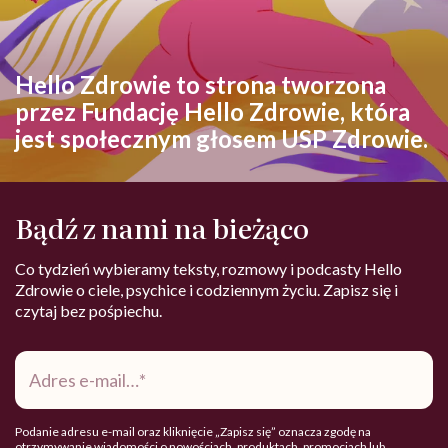
Hello Zdrowie to strona tworzona
przez Fundację Hello Zdrowie, która
jest społecznym głosem USP Zdrowie.
Bądź z nami na bieżąco
Co tydzień wybieramy teksty, rozmowy i podcasty Hello
Zdrowie o ciele, psychice i codziennym życiu. Zapisz się i
czytaj bez pośpiechu.
Adres
e-
mail
*
Podanie adresu e-mail oraz kliknięcie „Zapisz się” oznacza zgodę na
otrzymywanie wiadomości o nowościach, produktach, promocjach lub