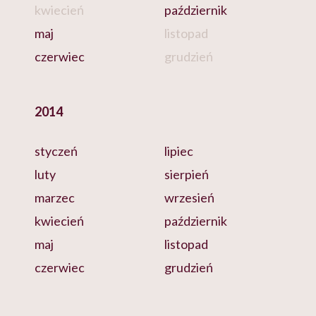
kwiecień
październik
maj
listopad
czerwiec
grudzień
2014
styczeń
lipiec
luty
sierpień
marzec
wrzesień
kwiecień
październik
maj
listopad
czerwiec
grudzień