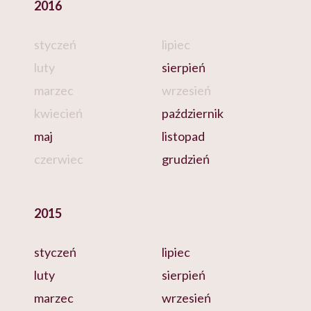
2016
styczeń
lipiec
luty
sierpień
marzec
wrzesień
kwiecień
październik
maj
listopad
czerwiec
grudzień
2015
styczeń
lipiec
luty
sierpień
marzec
wrzesień