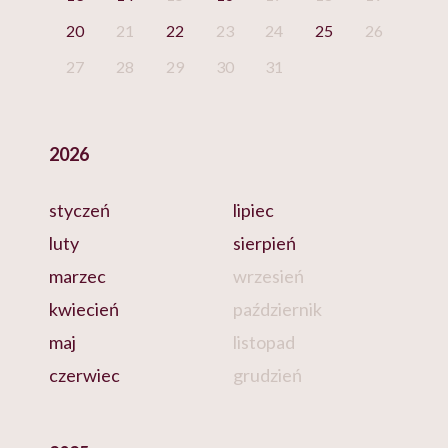
20
21
22
23
24
25
26
27
28
29
30
31
2026
styczeń
lipiec
luty
sierpień
marzec
wrzesień
kwiecień
październik
maj
listopad
czerwiec
grudzień