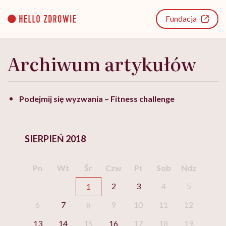
Go
to
Fundacja
content
Archiwum artykułów
Podejmij się wyzwania – Fitness challenge
SIERPIEŃ 2018
Pn
Wt
Śr
Czw
Pt
Sob
Ndz
2
3
4
5
1
6
7
9
10
11
12
8
13
14
15
16
17
18
19