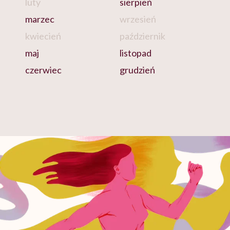
luty
sierpień
marzec
wrzesień
kwiecień
październik
maj
listopad
czerwiec
grudzień