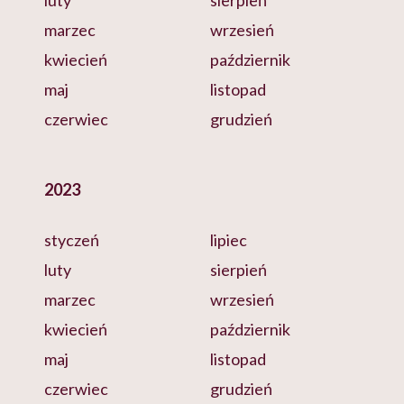
luty
sierpień
marzec
wrzesień
kwiecień
październik
maj
listopad
czerwiec
grudzień
2023
styczeń
lipiec
luty
sierpień
marzec
wrzesień
kwiecień
październik
maj
listopad
czerwiec
grudzień