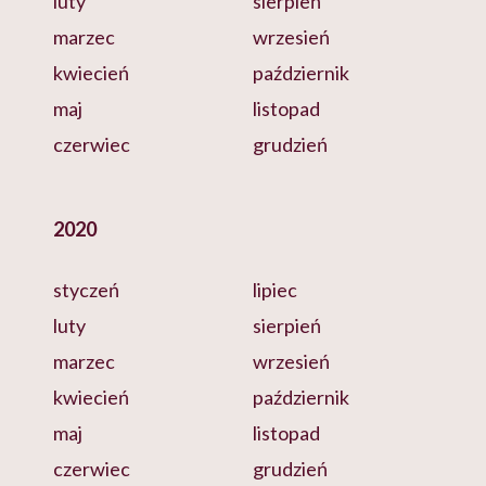
luty
sierpień
marzec
wrzesień
kwiecień
październik
maj
listopad
czerwiec
grudzień
2020
styczeń
lipiec
luty
sierpień
marzec
wrzesień
kwiecień
październik
maj
listopad
czerwiec
grudzień