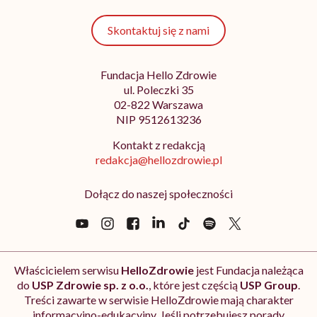
Skontaktuj się z nami
Fundacja Hello Zdrowie
ul. Poleczki 35
02-822 Warszawa
NIP 9512613236
Kontakt z redakcją
redakcja@hellozdrowie.pl
Dołącz do naszej społeczności
Właścicielem serwisu
HelloZdrowie
jest Fundacja należąca
do
USP Zdrowie sp. z o.o.
, które jest częścią
USP Group
.
Treści zawarte w serwisie HelloZdrowie mają charakter
informacyjno-edukacyjny. Jeśli potrzebujesz porady