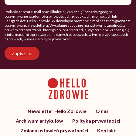
Podanie adresu e-mail oraz kliknięcie „Zapisz się” oznacza zgodę na
otrzymywanie wiadomości o nowościach, produktach, promocjach lub
usługach dot. Hello Zdrowie. W dowolnym momencie możesz zrezygnować z
otrzymywania newslettera. Wycofanie zgody nie ma wpływu na zgodność z
prawem przetwarzania, którego dokonano przed jej wycofaniem. Zapoznaj się
z informacjami o przetwarzaniu danych osobowych, w tym o przysługujących
Ci prawach, w naszej
Polityce prywatności
.
Zapisz się
Newsletter Hello Zdrowie
O nas
Archiwum artykułów
Polityka prywatności
Zmiana ustawień prywatności
Kontakt