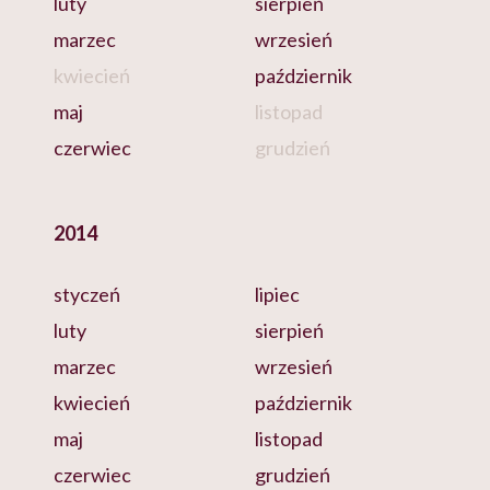
luty
sierpień
marzec
wrzesień
kwiecień
październik
maj
listopad
czerwiec
grudzień
2014
styczeń
lipiec
luty
sierpień
marzec
wrzesień
kwiecień
październik
maj
listopad
czerwiec
grudzień