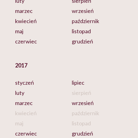
luty
sierpień
marzec
wrzesień
kwiecień
październik
maj
listopad
czerwiec
grudzień
2017
styczeń
lipiec
luty
sierpień
marzec
wrzesień
kwiecień
październik
maj
listopad
czerwiec
grudzień