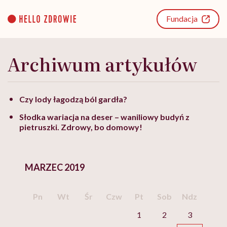
Go
to
Fundacja
content
Archiwum artykułów
Czy lody łagodzą ból gardła?
Słodka wariacja na deser – waniliowy budyń z
pietruszki. Zdrowy, bo domowy!
MARZEC 2019
Pn
Wt
Śr
Czw
Pt
Sob
Ndz
1
2
3