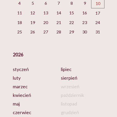
4
5
6
7
8
9
10
11
12
13
14
15
16
17
18
19
20
21
22
23
24
25
26
27
28
29
30
31
2026
styczeń
lipiec
luty
sierpień
marzec
wrzesień
kwiecień
październik
maj
listopad
czerwiec
grudzień