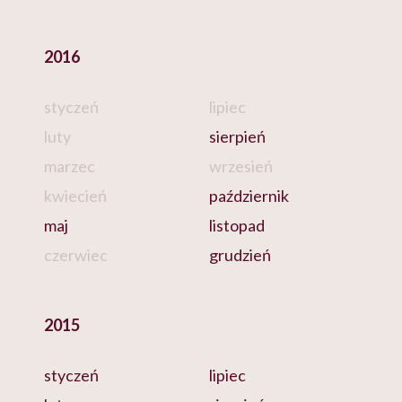
2016
styczeń
lipiec
luty
sierpień
marzec
wrzesień
kwiecień
październik
maj
listopad
czerwiec
grudzień
2015
styczeń
lipiec