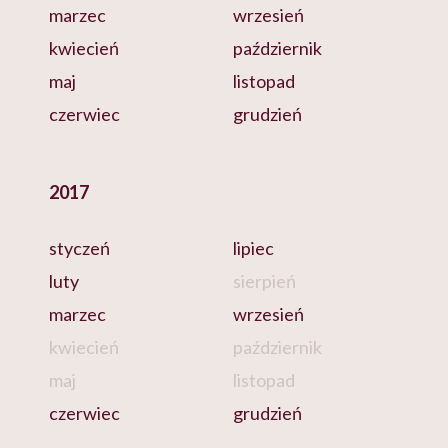
marzec
wrzesień
kwiecień
październik
maj
listopad
czerwiec
grudzień
2017
styczeń
lipiec
luty
sierpień
marzec
wrzesień
kwiecień
październik
maj
listopad
czerwiec
grudzień