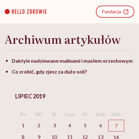
Go
to
Fundacja
content
Archiwum artykułów
Daktyle nadziewane malinami i masłem orzechowym
Co zrobić, gdy zjesz za dużo soli?
LIPIEC 2019
Pn
Wt
Śr
Czw
Pt
Sob
Ndz
1
2
3
4
5
6
7
8
9
10
11
12
13
14