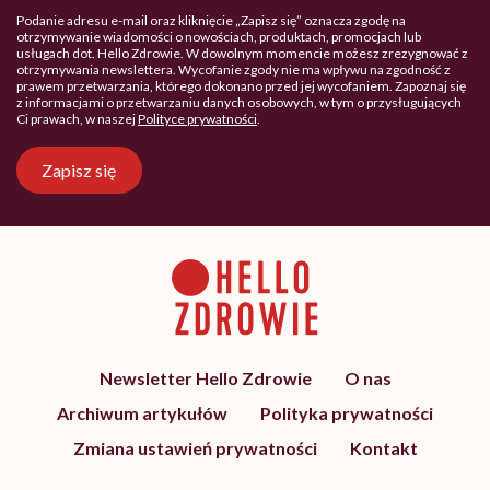
Podanie adresu e-mail oraz kliknięcie „Zapisz się” oznacza zgodę na
otrzymywanie wiadomości o nowościach, produktach, promocjach lub
usługach dot. Hello Zdrowie. W dowolnym momencie możesz zrezygnować z
otrzymywania newslettera. Wycofanie zgody nie ma wpływu na zgodność z
prawem przetwarzania, którego dokonano przed jej wycofaniem. Zapoznaj się
z informacjami o przetwarzaniu danych osobowych, w tym o przysługujących
Ci prawach, w naszej
Polityce prywatności
.
Zapisz się
Newsletter Hello Zdrowie
O nas
Archiwum artykułów
Polityka prywatności
Zmiana ustawień prywatności
Kontakt