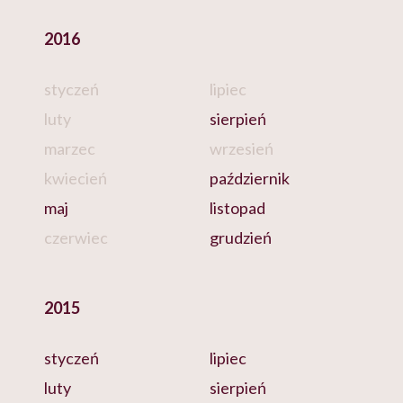
2016
styczeń
lipiec
luty
sierpień
marzec
wrzesień
kwiecień
październik
maj
listopad
czerwiec
grudzień
2015
styczeń
lipiec
luty
sierpień