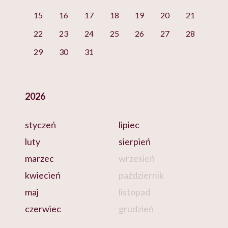
15
16
17
18
19
20
21
22
23
24
25
26
27
28
29
30
31
2026
styczeń
lipiec
luty
sierpień
marzec
wrzesień
kwiecień
październik
maj
listopad
czerwiec
grudzień