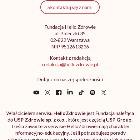
Skontaktuj się z nami
Fundacja Hello Zdrowie
ul. Poleczki 35
02-822 Warszawa
NIP 9512613236
Kontakt z redakcją
redakcja@hellozdrowie.pl
Dołącz do naszej społeczności
Właścicielem serwisu
HelloZdrowie
jest Fundacja należąca
do
USP Zdrowie sp. z o.o.
, które jest częścią
USP Group
.
Treści zawarte w serwisie HelloZdrowie mają charakter
informacyjno-edukacyjny. Jeśli potrzebujesz porady
odnośnie swojego stanu zdrowia, skonsultuj się z lekarzem