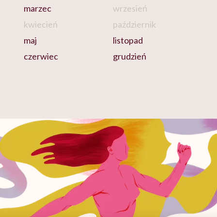
marzec
wrzesień
kwiecień
październik
maj
listopad
czerwiec
grudzień