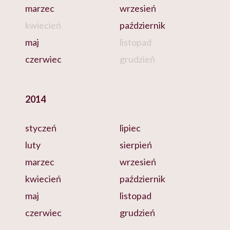
marzec
wrzesień
kwiecień
październik
maj
listopad
czerwiec
grudzień
2014
styczeń
lipiec
luty
sierpień
marzec
wrzesień
kwiecień
październik
maj
listopad
czerwiec
grudzień