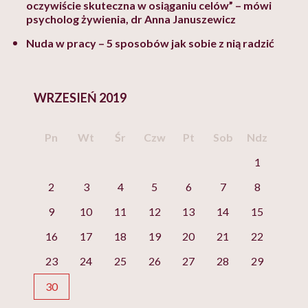
oczywiście skuteczna w osiąganiu celów” – mówi
psycholog żywienia, dr Anna Januszewicz
Nuda w pracy – 5 sposobów jak sobie z nią radzić
WRZESIEŃ 2019
Pn
Wt
Śr
Czw
Pt
Sob
Ndz
1
2
3
4
5
6
7
8
9
10
11
12
13
14
15
16
17
18
19
20
21
22
23
24
25
26
27
28
29
30