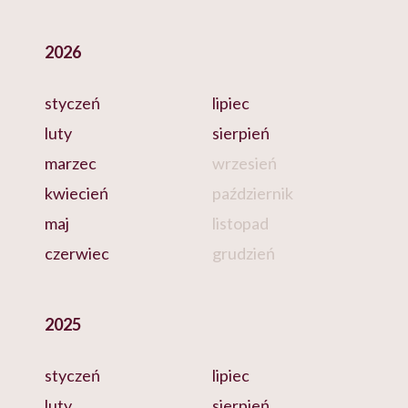
2026
styczeń
lipiec
luty
sierpień
marzec
wrzesień
kwiecień
październik
maj
listopad
czerwiec
grudzień
2025
styczeń
lipiec
luty
sierpień