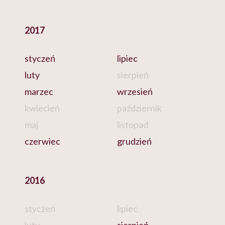
2017
styczeń
lipiec
luty
sierpień
marzec
wrzesień
kwiecień
październik
maj
listopad
czerwiec
grudzień
2016
styczeń
lipiec