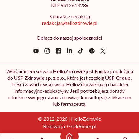
NIP 9512613236
Kontakt z redakcją
redakcja@hellozdrowie.pl
Dołącz do naszej społeczności
Właścicielem serwisu
HelloZdrowie
jest Fundacja należąca
do
USP Zdrowie sp. z o.o.
, które jest częścią
USP Group
.
Treści zawarte w serwisie HelloZdrowie mają charakter
informacyjno-edukacyjny. Jeśli potrzebujesz porady
odnośnie swojego stanu zdrowia, skonsultuj się z lekarzem
lub farmaceutą.
© 2012-2026 | HelloZdrowie
Realizacja:
GeekRoom.pl
Strona główna