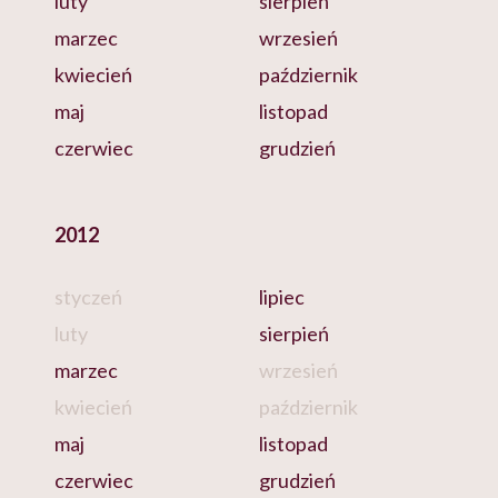
luty
sierpień
marzec
wrzesień
kwiecień
październik
maj
listopad
czerwiec
grudzień
2012
styczeń
lipiec
luty
sierpień
marzec
wrzesień
kwiecień
październik
maj
listopad
czerwiec
grudzień