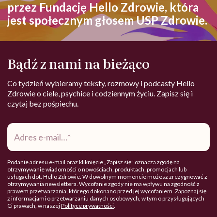
przez Fundację Hello Zdrowie, która
jest społecznym głosem USP Zdrowie.
Bądź z nami na bieżąco
Co tydzień wybieramy teksty, rozmowy i podcasty Hello
Zdrowie o ciele, psychice i codziennym życiu. Zapisz się i
czytaj bez pośpiechu.
Adres
e-
mail
*
Podanie adresu e-mail oraz kliknięcie „Zapisz się” oznacza zgodę na
otrzymywanie wiadomości o nowościach, produktach, promocjach lub
usługach dot. Hello Zdrowie. W dowolnym momencie możesz zrezygnować z
otrzymywania newslettera. Wycofanie zgody nie ma wpływu na zgodność z
prawem przetwarzania, którego dokonano przed jej wycofaniem. Zapoznaj się
z informacjami o przetwarzaniu danych osobowych, w tym o przysługujących
Ci prawach, w naszej
Polityce prywatności
.