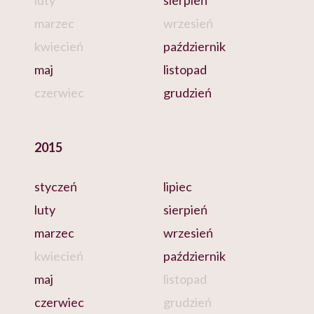
luty
sierpień
marzec
wrzesień
kwiecień
październik
maj
listopad
czerwiec
grudzień
2015
styczeń
lipiec
luty
sierpień
marzec
wrzesień
kwiecień
październik
maj
listopad
czerwiec
grudzień