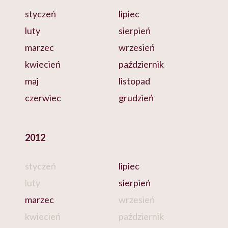
styczeń
lipiec
luty
sierpień
marzec
wrzesień
kwiecień
październik
maj
listopad
czerwiec
grudzień
2012
styczeń
lipiec
luty
sierpień
marzec
wrzesień
kwiecień
październik