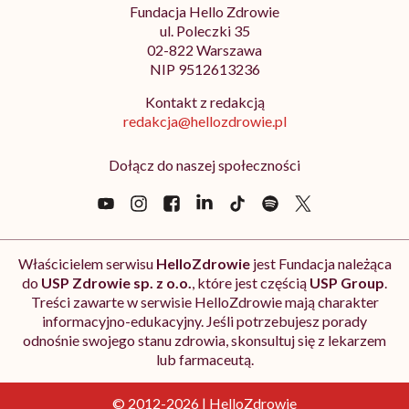
Fundacja Hello Zdrowie
ul. Poleczki 35
02-822 Warszawa
NIP 9512613236
Kontakt z redakcją
redakcja@hellozdrowie.pl
Dołącz do naszej społeczności
Właścicielem serwisu
HelloZdrowie
jest Fundacja należąca
do
USP Zdrowie sp. z o.o.
, które jest częścią
USP Group
.
Treści zawarte w serwisie HelloZdrowie mają charakter
informacyjno-edukacyjny. Jeśli potrzebujesz porady
odnośnie swojego stanu zdrowia, skonsultuj się z lekarzem
lub farmaceutą.
© 2012-2026 | HelloZdrowie