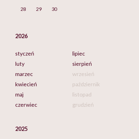
28
29
30
2026
styczeń
lipiec
luty
sierpień
marzec
wrzesień
kwiecień
październik
maj
listopad
czerwiec
grudzień
2025