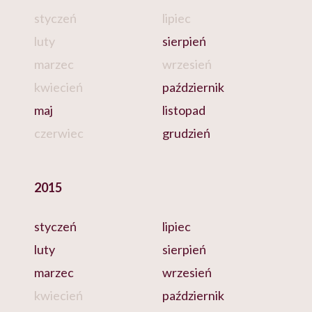
styczeń
lipiec
luty
sierpień
marzec
wrzesień
kwiecień
październik
maj
listopad
czerwiec
grudzień
2015
styczeń
lipiec
luty
sierpień
marzec
wrzesień
kwiecień
październik