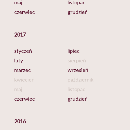
maj
listopad
czerwiec
grudzień
2017
styczeń
lipiec
luty
sierpień
marzec
wrzesień
kwiecień
październik
maj
listopad
czerwiec
grudzień
2016