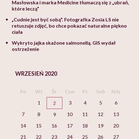
Masłowska i marka Medicine tłumaczą się z „ubrań,
które leczą”
„Cudnie jest być sobą”. Fotografka Zosia LS nie
retuszuje zdjęć, bo chce pokazać naturalne piękno
ciała
Wykryto jajka skażone salmonellą. GIS wydał
ostrzeżenie
WRZESIEŃ 2020
Pn
Wt
Śr
Czw
Pt
Sob
Ndz
1
3
4
5
6
2
7
8
10
11
12
13
9
14
15
16
17
18
19
20
21
22
23
24
25
26
27