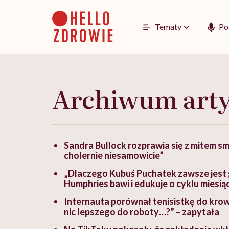
Go
to
content
Tematy
Po
Archiwum art
Sandra Bullock rozprawia się z mitem smu
cholernie niesamowicie”
„Dlaczego Kubuś Puchatek zawsze jest 
Humphries bawi i edukuje o cyklu mies
Internauta porównał tenisistkę do krow
nic lepszego do roboty…?” – zapytała