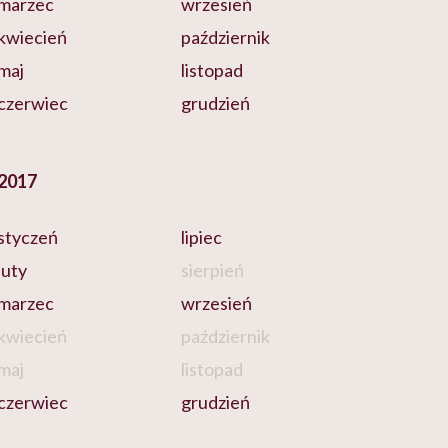
marzec
wrzesień
kwiecień
październik
maj
listopad
czerwiec
grudzień
2017
styczeń
lipiec
luty
sierpień
marzec
wrzesień
kwiecień
październik
maj
listopad
czerwiec
grudzień