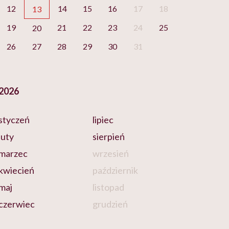
12
14
15
16
17
18
13
19
21
22
23
24
25
20
26
27
28
29
30
31
2026
styczeń
lipiec
luty
sierpień
marzec
wrzesień
kwiecień
październik
maj
listopad
czerwiec
grudzień