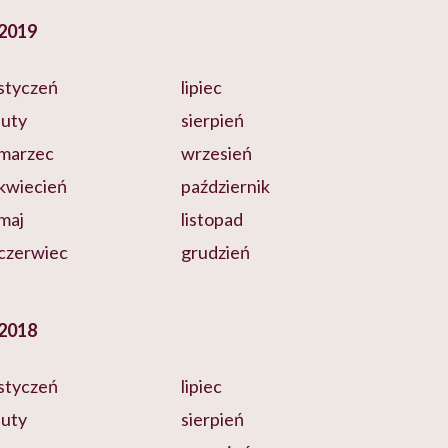
2019
styczeń
lipiec
luty
sierpień
marzec
wrzesień
kwiecień
październik
maj
listopad
czerwiec
grudzień
2018
styczeń
lipiec
luty
sierpień