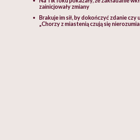
Na TikToku pokazały, że zakładanie wkła
zainicjowały zmiany
Brakuje im sił, by dokończyć zdanie czy
„Chorzy z miastenią czują się nierozumia