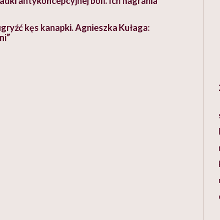
dki antykoncepcyjnej boli. Ich nagrania
 ugryźć kęs kanapki. Agnieszka Kułaga:
ni”