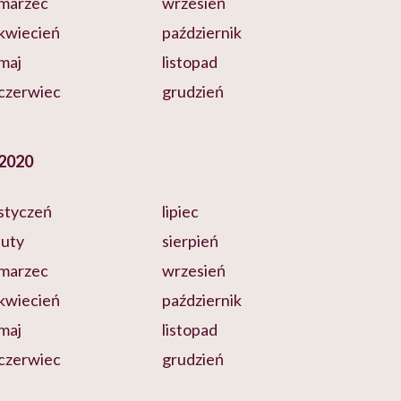
marzec
wrzesień
kwiecień
październik
maj
listopad
czerwiec
grudzień
2020
styczeń
lipiec
luty
sierpień
marzec
wrzesień
kwiecień
październik
maj
listopad
czerwiec
grudzień