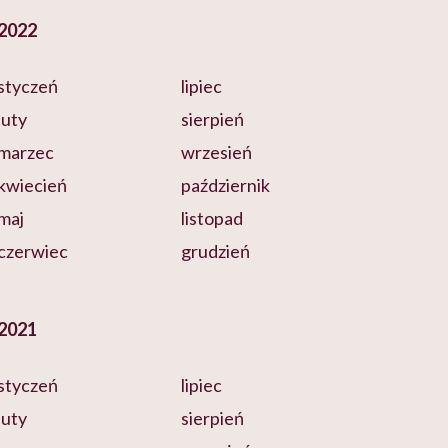
2022
styczeń
lipiec
luty
sierpień
marzec
wrzesień
kwiecień
październik
maj
listopad
czerwiec
grudzień
2021
styczeń
lipiec
luty
sierpień