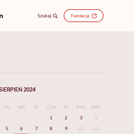
Szukaj
Fundacja
SIERPIEŃ 2024
Pn
Wt
Śr
Czw
Pt
Sob
Ndz
1
2
3
4
5
6
7
8
9
10
11