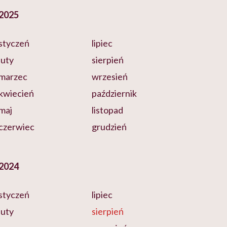
2025
styczeń
lipiec
luty
sierpień
marzec
wrzesień
kwiecień
październik
maj
listopad
czerwiec
grudzień
2024
styczeń
lipiec
luty
sierpień