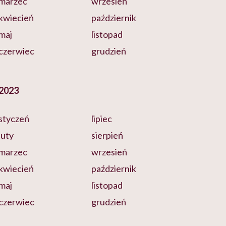
marzec
wrzesień
kwiecień
październik
maj
listopad
czerwiec
grudzień
2023
styczeń
lipiec
luty
sierpień
marzec
wrzesień
kwiecień
październik
maj
listopad
czerwiec
grudzień