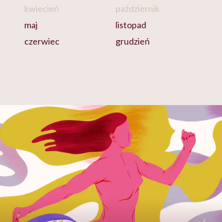
kwiecień
październik
maj
listopad
czerwiec
grudzień