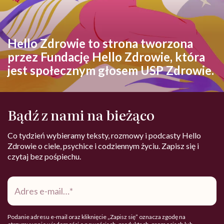
Hello Zdrowie to strona tworzona
przez Fundację Hello Zdrowie, która
jest społecznym głosem USP Zdrowie.
Bądź z nami na bieżąco
Co tydzień wybieramy teksty, rozmowy i podcasty Hello
Zdrowie o ciele, psychice i codziennym życiu. Zapisz się i
czytaj bez pośpiechu.
Adres
e-
mail
*
Podanie adresu e-mail oraz kliknięcie „Zapisz się” oznacza zgodę na