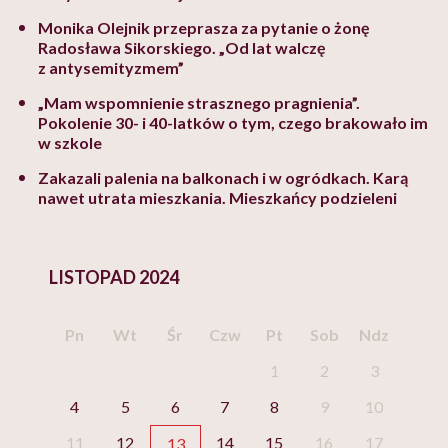
Monika Olejnik przeprasza za pytanie o żonę
Radosława Sikorskiego. „Od lat walczę
z antysemityzmem”
„Mam wspomnienie strasznego pragnienia”.
Pokolenie 30- i 40-latków o tym, czego brakowało im
w szkole
Zakazali palenia na balkonach i w ogródkach. Karą
nawet utrata mieszkania. Mieszkańcy podzieleni
LISTOPAD 2024
Pn
Wt
Śr
Czw
Pt
Sob
Ndz
1
2
3
4
5
6
7
8
9
10
11
12
14
15
16
17
13