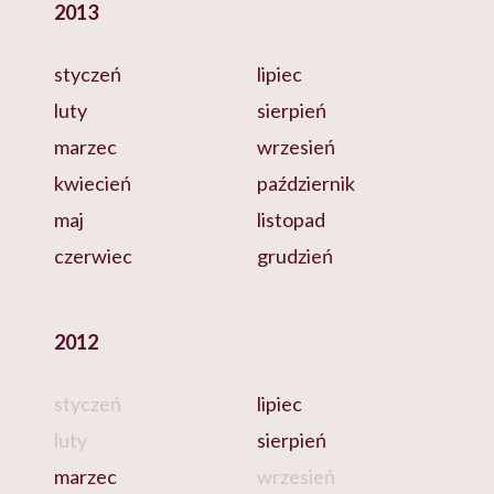
2013
styczeń
lipiec
luty
sierpień
marzec
wrzesień
kwiecień
październik
maj
listopad
czerwiec
grudzień
2012
styczeń
lipiec
luty
sierpień
marzec
wrzesień