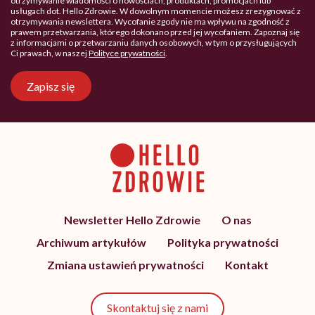
otrzymywanie wiadomości o nowościach, produktach, promocjach lub
usługach dot. Hello Zdrowie. W dowolnym momencie możesz zrezygnować z
otrzymywania newslettera. Wycofanie zgody nie ma wpływu na zgodność z
prawem przetwarzania, którego dokonano przed jej wycofaniem. Zapoznaj się
z informacjami o przetwarzaniu danych osobowych, w tym o przysługujących
Ci prawach, w naszej
Polityce prywatności
.
Zapisz się
Newsletter Hello Zdrowie
O nas
Archiwum artykułów
Polityka prywatności
Zmiana ustawień prywatności
Kontakt
Skontaktuj się z nami