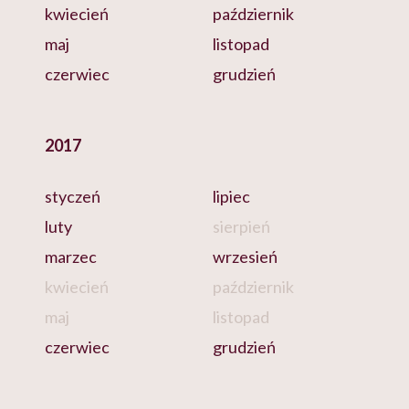
kwiecień
październik
maj
listopad
czerwiec
grudzień
2017
styczeń
lipiec
luty
sierpień
marzec
wrzesień
kwiecień
październik
maj
listopad
czerwiec
grudzień