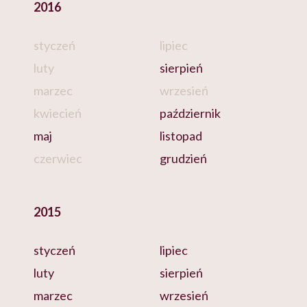
2016
styczeń
lipiec
luty
sierpień
marzec
wrzesień
kwiecień
październik
maj
listopad
czerwiec
grudzień
2015
styczeń
lipiec
luty
sierpień
marzec
wrzesień