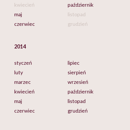
kwiecień
październik
maj
listopad
czerwiec
grudzień
2014
styczeń
lipiec
luty
sierpień
marzec
wrzesień
kwiecień
październik
maj
listopad
czerwiec
grudzień