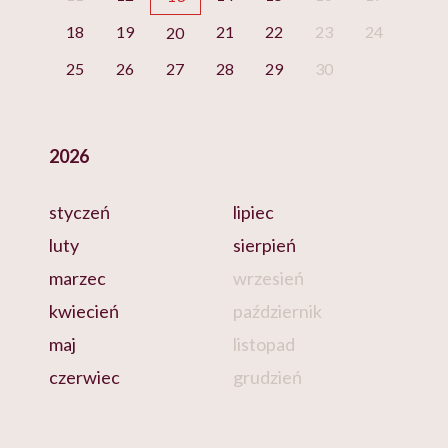
18
19
21
22
23
24
20
25
26
27
28
29
30
2026
styczeń
lipiec
luty
sierpień
marzec
wrzesień
kwiecień
październik
maj
listopad
czerwiec
grudzień