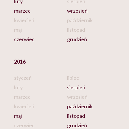
luty
sierpień
marzec
wrzesień
kwiecień
październik
maj
listopad
czerwiec
grudzień
2016
styczeń
lipiec
luty
sierpień
marzec
wrzesień
kwiecień
październik
maj
listopad
czerwiec
grudzień