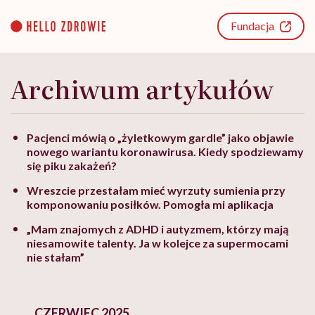
Go
to
Fundacja
content
Archiwum artykułów
Pacjenci mówią o „żyletkowym gardle” jako objawie
nowego wariantu koronawirusa. Kiedy spodziewamy
się piku zakażeń?
Wreszcie przestałam mieć wyrzuty sumienia przy
komponowaniu posiłków. Pomogła mi aplikacja
„Mam znajomych z ADHD i autyzmem, którzy mają
niesamowite talenty. Ja w kolejce za supermocami
nie stałam”
CZERWIEC 2025