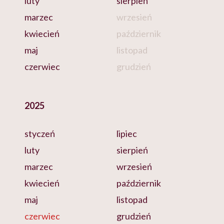
luty
sierpień
marzec
wrzesień
kwiecień
październik
maj
listopad
czerwiec
grudzień
2025
styczeń
lipiec
luty
sierpień
marzec
wrzesień
kwiecień
październik
maj
listopad
czerwiec
grudzień