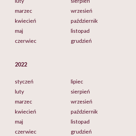
luty
sierpień
marzec
wrzesień
kwiecień
październik
maj
listopad
czerwiec
grudzień
2022
styczeń
lipiec
luty
sierpień
marzec
wrzesień
kwiecień
październik
maj
listopad
czerwiec
grudzień