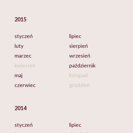
2015
styczeń
lipiec
luty
sierpień
marzec
wrzesień
kwiecień
październik
maj
listopad
czerwiec
grudzień
2014
styczeń
lipiec