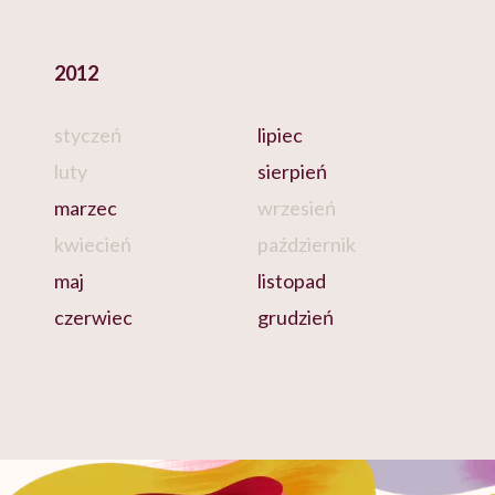
2012
styczeń
lipiec
luty
sierpień
marzec
wrzesień
kwiecień
październik
maj
listopad
czerwiec
grudzień