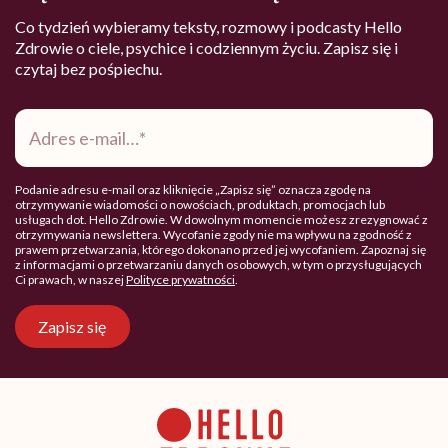
Co tydzień wybieramy teksty, rozmowy i podcasty Hello
Zdrowie o ciele, psychice i codziennym życiu. Zapisz się i
czytaj bez pośpiechu.
Adres
e-
mail
*
Podanie adresu e-mail oraz kliknięcie „Zapisz się” oznacza zgodę na
otrzymywanie wiadomości o nowościach, produktach, promocjach lub
usługach dot. Hello Zdrowie. W dowolnym momencie możesz zrezygnować z
otrzymywania newslettera. Wycofanie zgody nie ma wpływu na zgodność z
prawem przetwarzania, którego dokonano przed jej wycofaniem. Zapoznaj się
z informacjami o przetwarzaniu danych osobowych, w tym o przysługujących
Ci prawach, w naszej
Polityce prywatności
.
Zapisz się