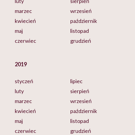
luty
sierpień
marzec
wrzesień
kwiecień
październik
maj
listopad
czerwiec
grudzień
2019
styczeń
lipiec
luty
sierpień
marzec
wrzesień
kwiecień
październik
maj
listopad
czerwiec
grudzień