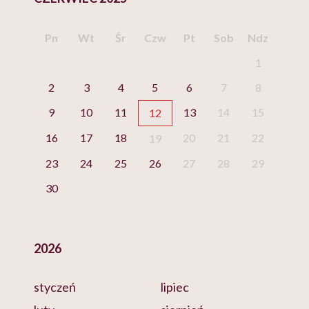
Pn
Wt
Śr
Czw
Pt
Sob
Ndz
1
2
3
4
5
6
7
8
9
10
11
13
14
15
12
16
17
18
20
21
22
19
23
24
25
26
27
28
29
30
2026
styczeń
lipiec