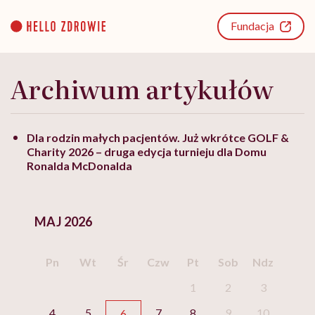
Go
to
Fundacja
content
Archiwum artykułów
Dla rodzin małych pacjentów. Już wkrótce GOLF &
Charity 2026 – druga edycja turnieju dla Domu
Ronalda McDonalda
MAJ 2026
Pn
Wt
Śr
Czw
Pt
Sob
Ndz
1
2
3
4
5
7
8
9
10
6