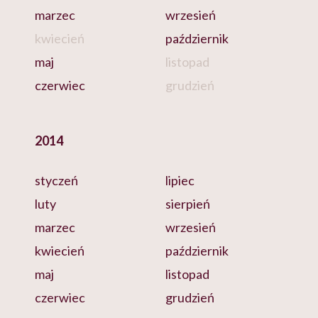
marzec
wrzesień
kwiecień
październik
maj
listopad
czerwiec
grudzień
2014
styczeń
lipiec
luty
sierpień
marzec
wrzesień
kwiecień
październik
maj
listopad
czerwiec
grudzień