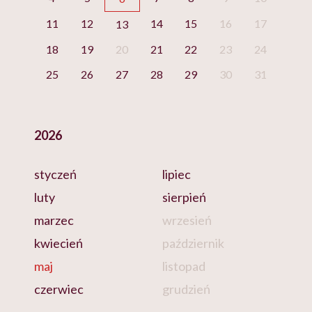
11
12
14
15
16
17
13
18
19
20
21
22
23
24
25
26
27
28
29
30
31
2026
styczeń
lipiec
luty
sierpień
marzec
wrzesień
kwiecień
październik
maj
listopad
czerwiec
grudzień