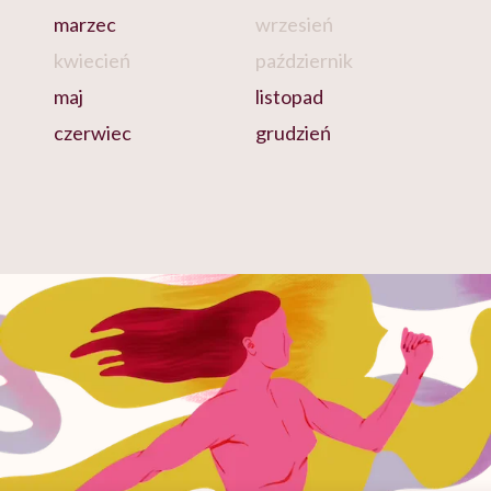
marzec
wrzesień
kwiecień
październik
maj
listopad
czerwiec
grudzień