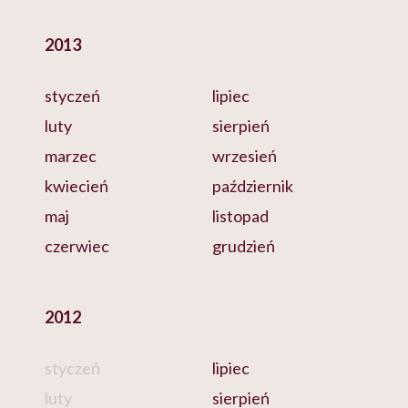
2013
styczeń
lipiec
luty
sierpień
marzec
wrzesień
kwiecień
październik
maj
listopad
czerwiec
grudzień
2012
styczeń
lipiec
luty
sierpień