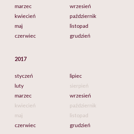
marzec
wrzesień
kwiecień
październik
maj
listopad
czerwiec
grudzień
2017
styczeń
lipiec
luty
sierpień
marzec
wrzesień
kwiecień
październik
maj
listopad
czerwiec
grudzień