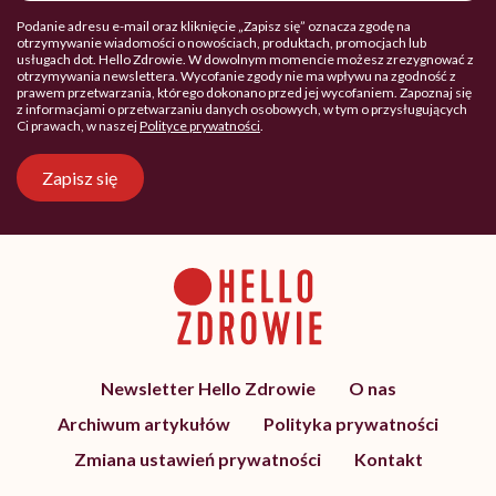
Podanie adresu e-mail oraz kliknięcie „Zapisz się” oznacza zgodę na
otrzymywanie wiadomości o nowościach, produktach, promocjach lub
usługach dot. Hello Zdrowie. W dowolnym momencie możesz zrezygnować z
otrzymywania newslettera. Wycofanie zgody nie ma wpływu na zgodność z
prawem przetwarzania, którego dokonano przed jej wycofaniem. Zapoznaj się
z informacjami o przetwarzaniu danych osobowych, w tym o przysługujących
Ci prawach, w naszej
Polityce prywatności
.
Zapisz się
Newsletter Hello Zdrowie
O nas
Archiwum artykułów
Polityka prywatności
Zmiana ustawień prywatności
Kontakt