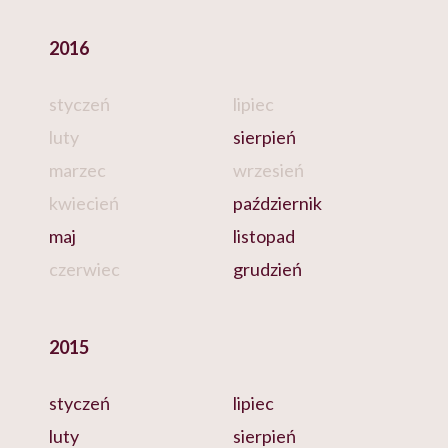
2016
styczeń
lipiec
luty
sierpień
marzec
wrzesień
kwiecień
październik
maj
listopad
czerwiec
grudzień
2015
styczeń
lipiec
luty
sierpień