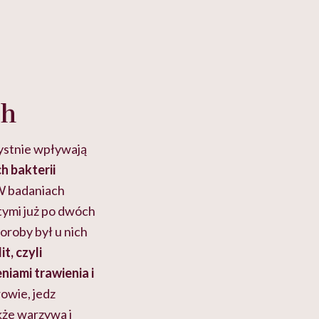
ch
ystnie wpływają
h bakterii
 badaniach
tymi już po dwóch
horoby był u nich
it, czyli
niami trawienia i
owie, jedz
kże warzywa i