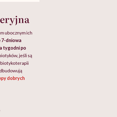
teryjna
kiem ubocznym ich
że 7-dniowa
a tygodni po
otyków, jeśli są
biotykoterapii
 odbudowują
zepy dobrych
o