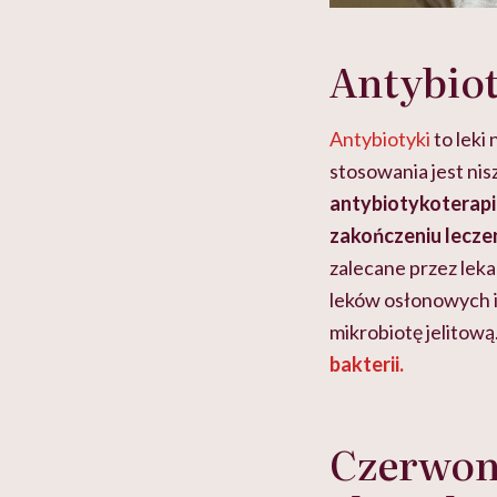
Antybiot
Antybiotyki
to leki
stosowania jest nis
antybiotykoterapi
zakończeniu leczen
zalecane przez leka
leków osłonowych i
mikrobiotę jelitową
bakterii.
Czerwone