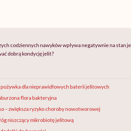
szych codziennych nawyków wpływa negatywnie na stan jel
ać dobrą kondycję jelit?
 pożywka dla nieprawidłowych baterii jelitowych
zaburzona flora bakteryjna
o – zwiększa ryzyko choroby nowotworowej
łóg niszczący mikrobiotę jelitową
 dodatki do żywności