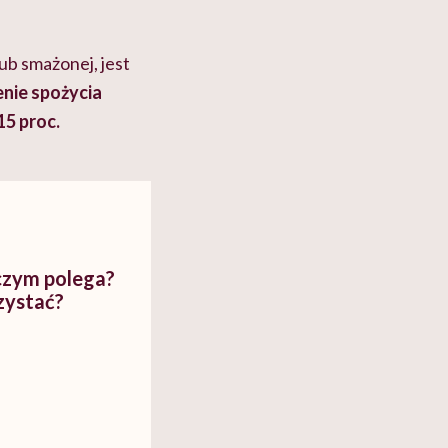
ub smażonej, jest
nie spożycia
15 proc.
czym polega?
zystać?