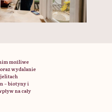
 nim możliwe
 oraz wydalanie
jelitach
 – biotyny i
wpływ na cały