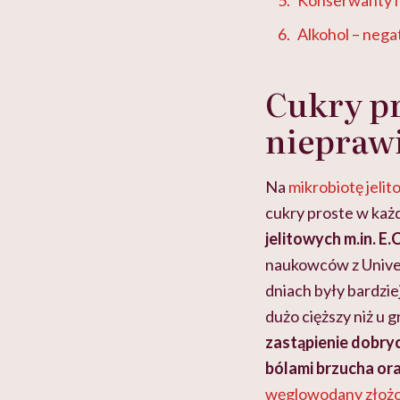
Alkohol – nega
Cukry pr
nieprawi
Na
mikrobiotę jeli
cukry proste w każd
jelitowych m.in. E.
naukowców z Univer
dniach były bardzi
dużo cięższy niż u 
zastąpienie dobryc
bólami brzucha or
węglowodany złoż