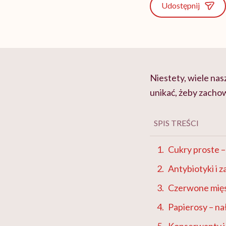
Udostępnij
Niestety, wiele na
unikać, żeby zachow
SPIS TREŚCI
Cukry proste –
Antybiotyki i 
Czerwone mięs
Papierosy – na
Konserwanty i