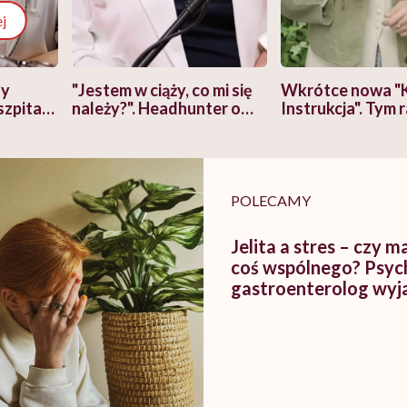
j
zy
"Jestem w ciąży, co mi się
Wkrótce nowa "
szpitalu
należy?". Headhunter o
Instrukcja". Tym 
szkadzać
zmianie pokoleniowej u
atakach paniki. Z
tylko
kobiet w ciąży na rynku
warsztat pacjen
braźni"
pracy
ekspercki
POLECAMY
Jelita a stres – czy m
coś wspólnego? Psych
gastroenterolog wyja