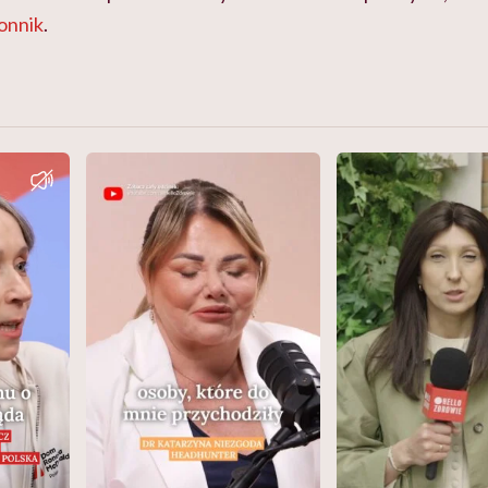
onnik
.