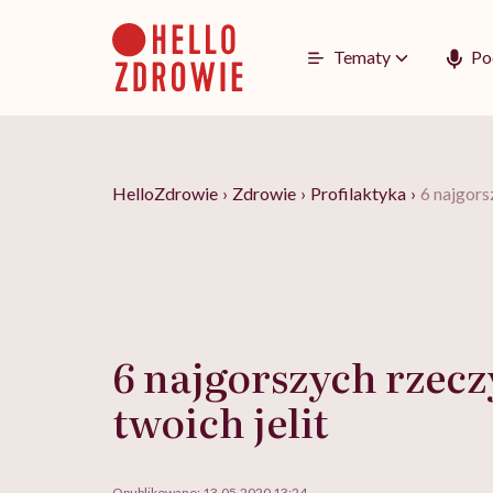
Go
to
content
Tematy
Po
HelloZdrowie
›
Zdrowie
›
Profilaktyka
›
6 najgors
6 najgorszych rzecz
twoich jelit
Opublikowano:
13.05.2020 13:24