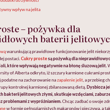
tywny wpływ na jelita
oste – pożywka dla
dłowych baterii jelitowy
tową
warunkującą prawidłowe funkcjonowanie jelit niekorz
ej postaci.
Cukry proste
są pożywką dla nieprawidłowyc
Coli, które wpływają negatywnie na błonę śluzową jelit.
W
sity of Alberta odkryto, iż szczury karmione cukrami pros
ej podatne na zachorowanie na
zapalenie jelit
, a przebieg c
grupy kontrolnej karmionej zbilansowaną dietą.
Dysbioza jel
h bakterii jelitowych złymi, skutkuje wzdęciami, zaburze
az problemami z wypróżnianiem.
Chcąc zadbać o swoje zdr
one
w formie pełnoziarnistych makaronów i pieczywa, a ta