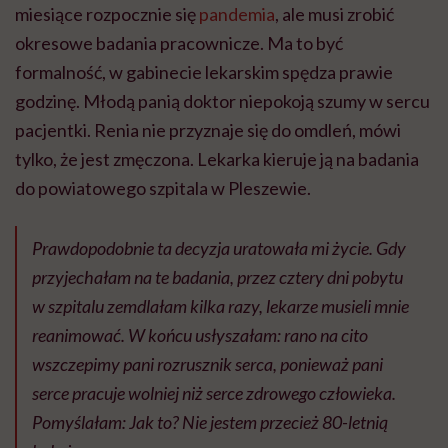
miesiące rozpocznie się
pandemia
, ale musi zrobić
okresowe badania pracownicze. Ma to być
formalność, w gabinecie lekarskim spędza prawie
godzinę. Młodą panią doktor niepokoją szumy w sercu
pacjentki. Renia nie przyznaje się do omdleń, mówi
tylko, że jest zmęczona. Lekarka kieruje ją na badania
do powiatowego szpitala w Pleszewie.
Prawdopodobnie ta decyzja uratowała mi życie. Gdy
przyjechałam na te badania, przez cztery dni pobytu
w szpitalu zemdlałam kilka razy, lekarze musieli mnie
reanimować. W końcu usłyszałam: rano na cito
wszczepimy pani rozrusznik serca, ponieważ pani
serce pracuje wolniej niż serce zdrowego człowieka.
Pomyślałam: Jak to? Nie jestem przecież 80-letnią