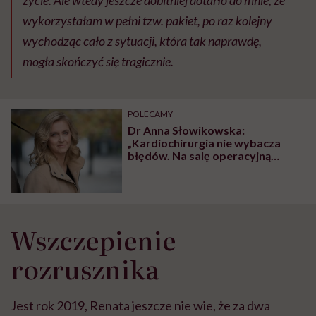
życie. Ale wtedy jeszcze dobitniej dotarło do mnie, że
wykorzystałam w pełni tzw. pakiet, po raz kolejny
wychodząc cało z sytuacji, która tak naprawdę,
mogła skończyć się tragicznie.
POLECAMY
Dr Anna Słowikowska:
„Kardiochirurgia nie wybacza
błędów. Na salę operacyjną
wjeżdża cały pacjent, a nie tylko
jego serce”
Wszczepienie
rozrusznika
Jest rok 2019, Renata jeszcze nie wie, że za dwa