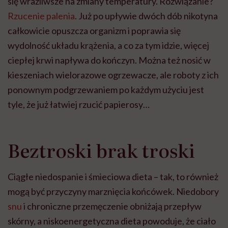
się wrażliwsze na zmiany temperatury. Rozwiązanie?
Rzucenie palenia
. Już po upływie dwóch dób nikotyna
całkowicie opuszcza organizm i poprawia się
wydolność układu krążenia, a co za tym idzie, więcej
ciepłej krwi napływa do kończyn. Można też nosić w
kieszeniach wielorazowe ogrzewacze, ale roboty z ich
ponownym podgrzewaniem po każdym użyciu jest
tyle, że już łatwiej rzucić papierosy…
Beztroski brak troski
Ciągłe niedospanie i śmieciowa dieta – tak, to również
mogą być przyczyny marznięcia końcówek. Niedobory
snu
i chroniczne przemęczenie obniżają przepływ
skórny, a niskoenergetyczna dieta powoduje, że ciało