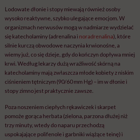
Lodowate dłonie i stopy miewają również osoby
wysoko reaktywne, szybko ulegające emocjom. W
organizmach nerwusów mogą w nadmiarze wydzielać
się katecholaminy (adrenalina i
noradrenalina
), które
silnie kurczą obwodowe naczynia krwionośne, a
wiemy już, co się dzieje, gdy do kończyn dopływa mniej
krwi. Według lekarzy dużą wrażliwość skórną na
katecholaminy mają zwłaszcza młode kobiety z niskim
ciśnieniem tętniczym (90/60 mm Hg) – im w dłonie i
stopy zimno jest praktycznie zawsze.
Poza noszeniem ciepłych rękawiczek i skarpet
pomoże gorąca herbata (zielona, parzona dłużej niż
trzy minuty, wtedy do naparu przechodzą
uspokajające polifenole i garbniki wiążące teinę) i