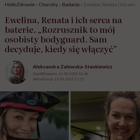
HelloZdrowie
›
Choroby
›
Badania
›
Ewelina, Renata i ich serc
Ewelina, Renata i ich serca na
baterie. „Rozrusznik to mój
osobisty bodyguard. Sam
decyduje, kiedy się włączyć”
Aleksandra Zalewska-Stankiewicz
Opublikowano:
12.03.2025 13:46
Aktualizacja:
13.03.2025 11:15