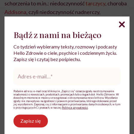
schorzenia to m.in.: niedoczynność
tarczycy
, choroba
Addisona
, czyli niedoczynność nadnerczy,
niewydolność serca,
miażdżyca
tętnic, zakrzepowo-
zarostowe zapalenie naczyń (choroba
Buergera
),
Bądź z nami na bieżąco
choroby związane z zaburzeniami krzepnięcia,
niewydolność nerek,
choroby autoimmunologiczne
.
Co tydzień wybieramy teksty, rozmowy i podcasty
Hello Zdrowie o ciele, psychice i codziennym życiu.
Zapisz się i czytaj bez pośpiechu.
Adres
e-
mail
*
Agata Brandt
Podanie adresu e-mail oraz kliknięcie „Zapisz się” oznacza zgodę na otrzymywanie
wiadomości o nowościach, produktach, promocjach lub usługach dot. Hello Zdrowie. W
Publikowała m.in. w Onecie, Elle, National
dowolnym momencie możesz zrezygnować z otrzymywania newslettera. Wycofanie
zgody nie ma wpływu na zgodność z prawem przetwarzania, którego dokonano przed
Geographic, Forbes. Jest autorką tekstów o
jej wycofaniem. Zapoznaj się z informacjami o przetwarzaniu danych osobowych, w tym
o przysługujących Ci prawach, w naszej
Polityce prywatności
.
tematyce społecznej i psychologicznej
Zapisz się
Zobacz profil