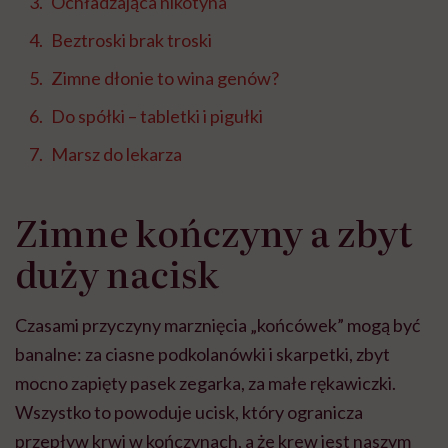
Ochładzająca nikotyna
Beztroski brak troski
Zimne dłonie to wina genów?
Do spółki – tabletki i pigułki
Marsz do lekarza
Zimne kończyny a zbyt
duży nacisk
Czasami przyczyny marznięcia „końcówek” mogą być
banalne: za ciasne podkolanówki i skarpetki, zbyt
mocno zapięty pasek zegarka, za małe rękawiczki.
Wszystko to powoduje ucisk, który ogranicza
przepływ krwi w kończynach, a że krew jest naszym