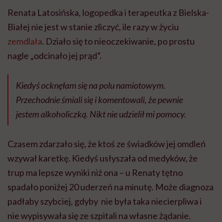
Renata Latosińska, logopedka i terapeutka z Bielska-
Białej nie jest w stanie zliczyć, ile razy w życiu
zemdlała
. Działo się to nieoczekiwanie, po prostu
nagle „odcinało jej prąd”.
Kiedyś ocknęłam się na polu namiotowym.
Przechodnie śmiali się i komentowali, że pewnie
jestem alkoholiczką. Nikt nie udzielił mi pomocy.
Czasem zdarzało się, że ktoś ze świadków jej omdleń
wzywał karetkę. Kiedyś usłyszała od medyków, że
trup ma lepsze wyniki niż ona – u Renaty tętno
spadało poniżej 20 uderzeń na minutę. Może diagnoza
padłaby szybciej, gdyby nie była taka niecierpliwa i
nie wypisywała się ze szpitali na własne żądanie.