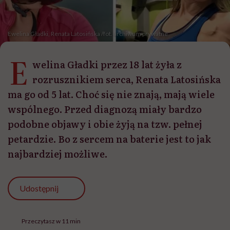
Ewelina Gładki, Renata Latosińska /fot. archiwum prywatne
E
welina Gładki przez 18 lat żyła z
rozrusznikiem serca, Renata Latosińska
ma go od 5 lat. Choć się nie znają, mają wiele
wspólnego. Przed diagnozą miały bardzo
podobne objawy i obie żyją na tzw. pełnej
petardzie. Bo z sercem na baterie jest to jak
najbardziej możliwe.
Udostępnij
Przeczytasz w 11 min