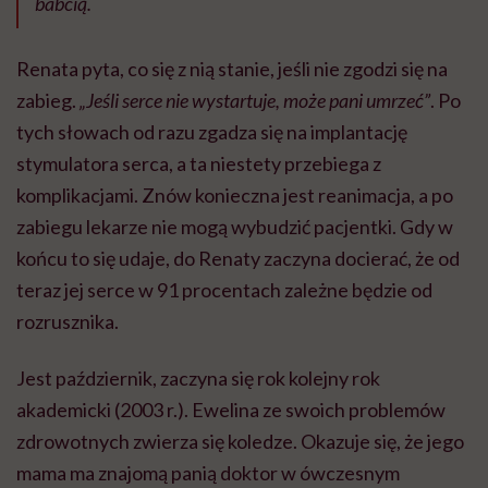
babcią.
Renata pyta, co się z nią stanie, jeśli nie zgodzi się na
zabieg.
„Jeśli serce nie wystartuje, może pani umrzeć”
. Po
tych słowach od razu zgadza się na implantację
stymulatora serca, a ta niestety przebiega z
komplikacjami. Znów konieczna jest reanimacja, a po
zabiegu lekarze nie mogą wybudzić pacjentki. Gdy w
końcu to się udaje, do Renaty zaczyna docierać, że od
teraz jej serce w 91 procentach zależne będzie od
rozrusznika.
Jest październik, zaczyna się rok kolejny rok
akademicki (2003 r.). Ewelina ze swoich problemów
zdrowotnych zwierza się koledze. Okazuje się, że jego
mama ma znajomą panią doktor w ówczesnym