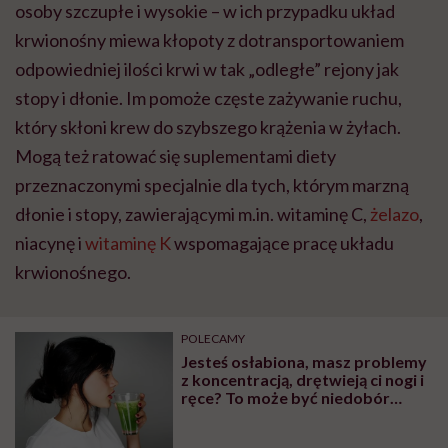
osoby szczupłe i wysokie – w ich przypadku układ
krwionośny miewa kłopoty z dotransportowaniem
odpowiedniej ilości krwi w tak „odległe” rejony jak
stopy i dłonie. Im pomoże częste zażywanie ruchu,
który skłoni krew do szybszego krążenia w żyłach.
Mogą też ratować się suplementami diety
przeznaczonymi specjalnie dla tych, którym marzną
dłonie i stopy, zawierającymi m.in. witaminę C,
żelazo
,
niacynę i
witaminę K
wspomagające pracę układu
krwionośnego.
POLECAMY
Jesteś osłabiona, masz problemy
z koncentracją, drętwieją ci nogi i
ręce? To może być niedobór
witaminy B12! Kto jest
zagrożony? Tłumaczy