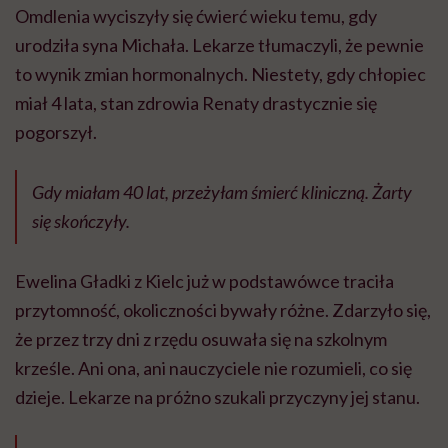
Omdlenia wyciszyły się ćwierć wieku temu, gdy
urodziła syna Michała. Lekarze tłumaczyli, że pewnie
to wynik zmian hormonalnych. Niestety, gdy chłopiec
miał 4 lata, stan zdrowia Renaty drastycznie się
pogorszył.
Gdy miałam 40 lat, przeżyłam śmierć kliniczną. Żarty
się skończyły.
Ewelina Gładki z Kielc już w podstawówce traciła
przytomność, okoliczności bywały różne. Zdarzyło się,
że przez trzy dni z rzędu osuwała się na szkolnym
krześle. Ani ona, ani nauczyciele nie rozumieli, co się
dzieje. Lekarze na próżno szukali przyczyny jej stanu.