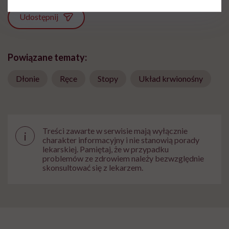
Udostępnij
Powiązane tematy:
Dłonie
Ręce
Stopy
Układ krwionośny
Treści zawarte w serwisie mają wyłącznie
i
charakter informacyjny i nie stanowią porady
lekarskiej. Pamiętaj, że w przypadku
problemów ze zdrowiem należy bezwzględnie
skonsultować się z lekarzem.