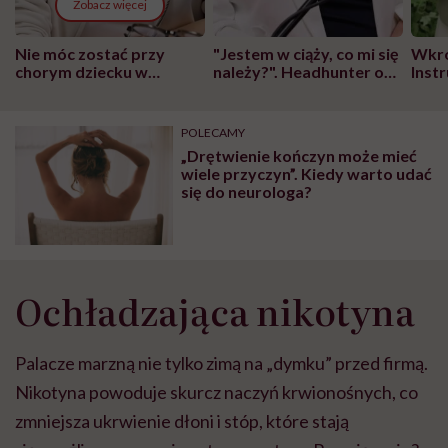
Zobacz więcej
Nie móc zostać przy
"Jestem w ciąży, co mi się
Wkró
chorym dziecku w
należy?". Headhunter o
Inst
szpitalu to tortura.
zmianie pokoleniowej u
atak
"Przeszkadzać w tym
kobiet w ciąży na rynku
wars
może chyba tylko
pracy
eksp
POLECAMY
głupota i brak
„Drętwienie kończyn może mieć
wyobraźni"
wiele przyczyn”. Kiedy warto udać
się do neurologa?
Ochładzająca nikotyna
Palacze marzną nie tylko zimą na „dymku” przed firmą.
Nikotyna powoduje skurcz naczyń krwionośnych, co
zmniejsza ukrwienie dłoni i stóp, które stają