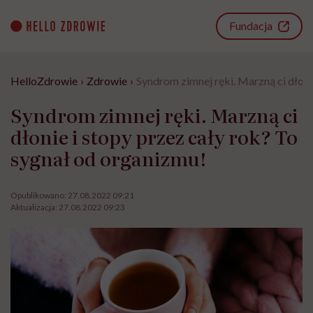
Go
to
Fundacja
content
HelloZdrowie
›
Zdrowie
›
Syndrom zimnej ręki. Marzną ci dłoni
Syndrom zimnej ręki. Marzną ci
dłonie i stopy przez cały rok? To
sygnał od organizmu!
Opublikowano:
27.08.2022 09:21
Aktualizacja:
27.08.2022 09:23