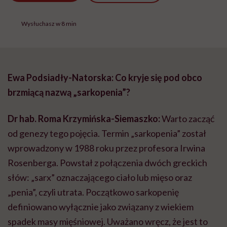
Wysłuchasz w 8 min
Ewa Podsiadły-Natorska: Co kryje się pod obco
brzmiącą nazwą „sarkopenia”?
Dr hab. Roma Krzymińska-Siemaszko:
Warto zacząć
od genezy tego pojęcia. Termin „sarkopenia” został
wprowadzony w 1988 roku przez profesora Irwina
Rosenberga. Powstał z połączenia dwóch greckich
słów: „sarx” oznaczającego ciało lub mięso oraz
„penia”, czyli utrata. Początkowo sarkopenię
definiowano wyłącznie jako związany z wiekiem
spadek masy mięśniowej. Uważano wręcz, że jest to