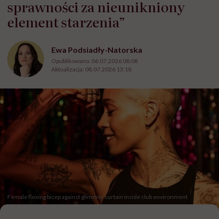
sprawności za nieunikniony
element starzenia”
Ewa Podsiadły-Natorska
Opublikowano:
06.07.2026 08:08
Aktualizacja:
08.07.2026 13:18
Female flexing bicep against glimmer curtain inside club environment