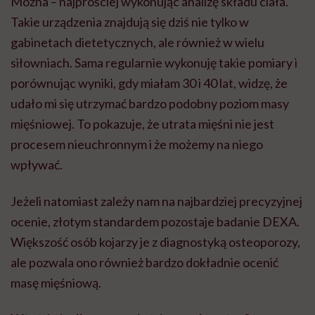
Można – najprościej wykonując analizę składu ciała.
Takie urządzenia znajdują się dziś nie tylko w
gabinetach dietetycznych, ale również w wielu
siłowniach. Sama regularnie wykonuję takie pomiary i
porównując wyniki, gdy miałam 30 i 40 lat, widzę, że
udało mi się utrzymać bardzo podobny poziom masy
mięśniowej. To pokazuje, że utrata mięśni nie jest
procesem nieuchronnym i że możemy na niego
wpływać.
Jeżeli natomiast zależy nam na najbardziej precyzyjnej
ocenie, złotym standardem pozostaje badanie DEXA.
Większość osób kojarzy je z diagnostyką osteoporozy,
ale pozwala ono również bardzo dokładnie ocenić
masę mięśniową.