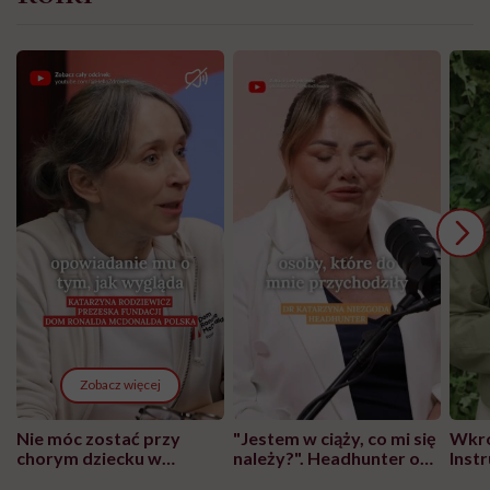
Zobacz więcej
Nie móc zostać przy
"Jestem w ciąży, co mi się
Wkró
chorym dziecku w
należy?". Headhunter o
Inst
szpitalu to tortura.
zmianie pokoleniowej u
atak