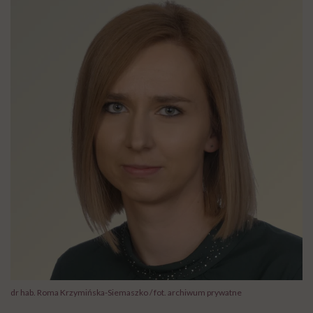
dr hab. Roma Krzymińska-Siemaszko / fot. archiwum prywatne