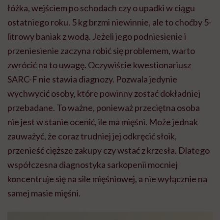
łóżka, wejściem po schodach czy o upadki w ciągu
ostatniego roku. 5 kg brzmi niewinnie, ale to choćby 5-
litrowy baniak z wodą. Jeżeli jego podniesienie i
przeniesienie zaczyna robić się problemem, warto
zwrócić na to uwagę. Oczywiście kwestionariusz
SARC-F nie stawia diagnozy. Pozwala jedynie
wychwycić osoby, które powinny zostać dokładniej
przebadane. To ważne, ponieważ przeciętna osoba
nie jest w stanie ocenić, ile ma mięśni. Może jednak
zauważyć, że coraz trudniej jej odkręcić słoik,
przenieść cięższe zakupy czy wstać z krzesła. Dlatego
współczesna diagnostyka sarkopenii mocniej
koncentruje się na sile mięśniowej, a nie wyłącznie na
samej masie mięśni.