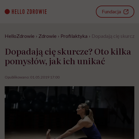
Go
to
Fundacja
content
HelloZdrowie
›
Zdrowie
›
Profilaktyka
›
Dopadają cię skurcze?
Dopadają cię skurcze? Oto kilka
pomysłów, jak ich unikać
Opublikowano:
01.05.2019 17:00