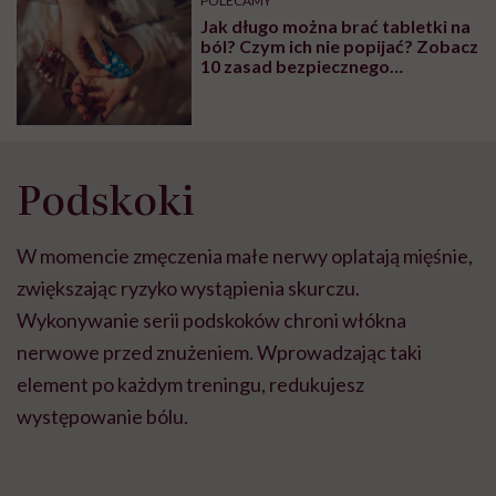
POLECAMY
Jak długo można brać tabletki na
ból? Czym ich nie popijać? Zobacz
10 zasad bezpiecznego
stosowania leków
przeciwbólowych
Podskoki
W momencie zmęczenia małe nerwy oplatają mięśnie,
zwiększając ryzyko wystąpienia skurczu.
Wykonywanie serii podskoków chroni włókna
nerwowe przed znużeniem. Wprowadzając taki
element po każdym treningu, redukujesz
występowanie bólu.