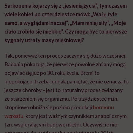
Sarkopenia kojarzy się z „jesienią życia”, tymczasem
wiele kobiet po czterdziestce mówi: „Ważę tyle
samo, a wyglądam inaczej”, „Mam mniej siły”, „Moje
ciało zrobiło się miękkie”. Czy mogą być to pierwsze
sygnały utraty masy mięśniowej?
Tak, ponieważ ten proces zaczyna się dużo wcześniej.
Badania pokazują, że pierwsze powolne zmiany mogą
pojawiać się już po 30. roku życia. Brzmi to
niepokojąco, trzeba jednak pamiętać, że nie oznacza to
jeszcze choroby – jest to naturalny proces związany
ze starzeniem się organizmu. Po trzydziestce m.in.
stopniowo obniża się poziom produkcji
hormonu
wzrostu
, który jest ważnym czynnikiem anabolicznym,
tzn. wspierającym budowę mięśni. Oczywiście nie
oznacza to, że każda osoba po skończeniu 30 lat