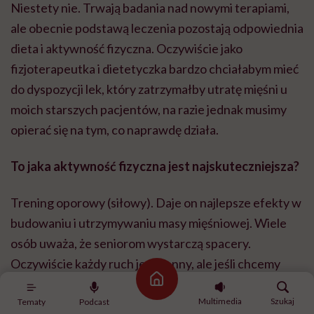
Niestety nie. Trwają badania nad nowymi terapiami,
ale obecnie podstawą leczenia pozostają odpowiednia
dieta i aktywność fizyczna. Oczywiście jako
fizjoterapeutka i dietetyczka bardzo chciałabym mieć
do dyspozycji lek, który zatrzymałby utratę mięśni u
moich starszych pacjentów, na razie jednak musimy
opierać się na tym, co naprawdę działa.
To jaka aktywność fizyczna jest najskuteczniejsza?
Trening oporowy (siłowy). Daje on najlepsze efekty w
budowaniu i utrzymywaniu masy mięśniowej. Wiele
osób uważa, że seniorom wystarczą spacery.
Oczywiście każdy ruch jest cenny, ale jeśli chcemy
skutecznie chronić mięśnie, potrzebny jest właśnie
Strona główna
Multimedia
Szukaj
trening oporowy. Nie musi to być od razu siłownia –
Tematy
Podcast