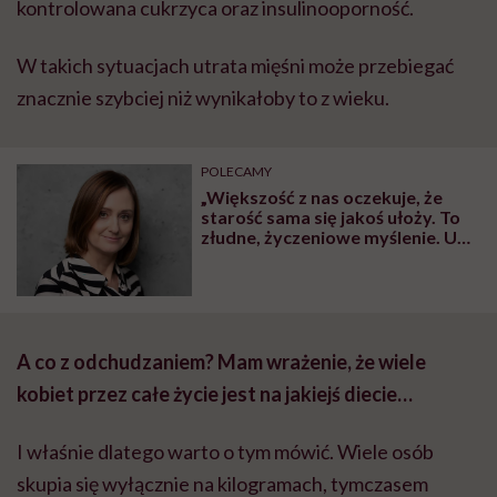
kontrolowana cukrzyca oraz insulinooporność.
W takich sytuacjach utrata mięśni może przebiegać
znacznie szybciej niż wynikałoby to z wieku.
POLECAMY
„Większość z nas oczekuje, że
starość sama się jakoś ułoży. To
złudne, życzeniowe myślenie. U
nas starość jest biedna i smutna”
– mówi Magda Jaros, autorka
książki „Oddam matkę w dobre
ręce”
A co z odchudzaniem? Mam wrażenie, że wiele
kobiet przez całe życie jest na jakiejś diecie…
I właśnie dlatego warto o tym mówić. Wiele osób
skupia się wyłącznie na kilogramach, tymczasem