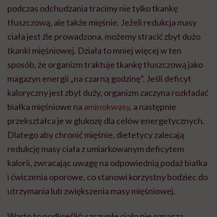
podczas odchudzania tracimy nie tylko tkankę
tłuszczową, ale także mięśnie. Jeżeli redukcja masy
ciała jest źle prowadzona, możemy stracić zbyt dużo
tkanki mięśniowej. Działa to mniej więcej w ten
sposób, że organizm traktuje tkankę tłuszczową jako
magazyn energii „na czarną godzinę”. Jeśli deficyt
kaloryczny jest zbyt duży, organizm zaczyna rozkładać
białka mięśniowe na
aminokwasy
, a następnie
przekształca je w glukozę dla celów energetycznych.
Dlatego aby chronić mięśnie, dietetycy zalecają
redukcję masy ciała z umiarkowanym deficytem
kalorii, zwracając uwagę na odpowiednią podaż białka
i ćwiczenia oporowe, co stanowi korzystny bodziec do
utrzymania lub zwiększenia masy mięśniowej.
Warto to podkreślić: szczupłe ciało nie oznacza