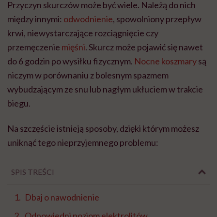
Przyczyn skurczów może być wiele. Należą do nich
między innymi:
odwodnienie
, spowolniony przepływ
krwi, niewystarczające rozciągnięcie czy
przemęczenie
mięśni
. Skurcz może pojawić się nawet
do 6 godzin po wysiłku fizycznym.
Nocne koszmary
są
niczym w porównaniu z bolesnym spazmem
wybudzającym ze snu lub nagłym ukłuciem w trakcie
biegu.
Na szczęście istnieją sposoby, dzięki którym możesz
uniknąć tego nieprzyjemnego problemu:
SPIS TREŚCI
Dbaj o nawodnienie
Odpowiedni poziom elektrolitów