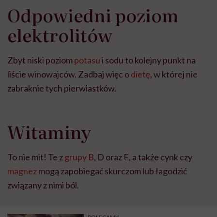
"Przeszkadzać w tym
kobiet w ciąży na rynku
wars
Odpowiedni poziom
może chyba tylko
pracy
eksp
głupota i brak
elektrolitów
wyobraźni"
Zbyt niski poziom
potasu
i sodu to kolejny punkt na
liście winowajców. Zadbaj więc o
dietę
, w której nie
zabraknie tych pierwiastków.
Witaminy
To nie mit! Te z
grupy B
, D oraz E, a także cynk czy
magnez
mogą zapobiegać skurczom lub łagodzić
związany z nimi ból.