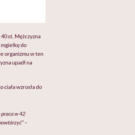
 40 st. Mężczyzna
i mgiełkę do
ie organizmu w ten
zyzna upadł na
go ciała wzrosła do
e praca w 42
 powtórzyć” –