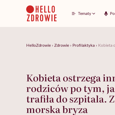
Go
to
content
Tematy
Po
HelloZdrowie
›
Zdrowie
›
Profilaktyka
›
Kobieta o
Kobieta ostrzega i
rodziców po tym, ja
trafiła do szpitala. 
morska bryza