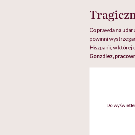
Tragiczn
Co prawda na udar s
powinni wystrzegać 
Hiszpanii, w której
González, pracown
Do wyświetlen