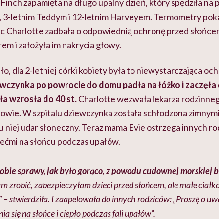
 Finch zapamięta na długo upalny dzień, który spędziła na p
vie, 3-letnim Teddym i 12-letnim Harveyem. Termometry po
więc Charlotte zadbała o odpowiednią ochronę przed słoń
rem i założyła im nakrycia głowy.
ało, dla 2-letniej córki kobiety była to niewystarczająca oc
wczynka po powrocie do domu padła na łóżko i zaczęła 
ła wzrosła do 40 st.
Charlotte wezwała lekarza rodzinnego
owie. W szpitalu dziewczynka została schłodzona zimnymi 
 u niej udar słoneczny. Teraz mama Evie ostrzega innych r
ećmi na słońcu podczas upałów.
obie sprawy, jak było gorąco, z powodu cudownej morskiej 
m zrobić, zabezpieczyłam dzieci przed słońcem, ale małe ciałko
– stwierdziła. I zaapelowała do innych rodziców: „Proszę o uw
a się na słońce i ciepło podczas fali upałów”.