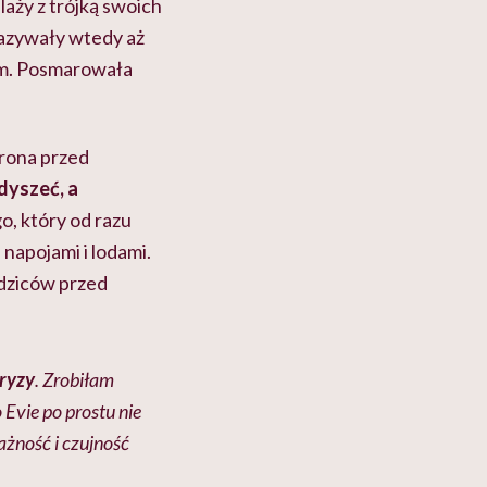
laży z trójką swoich
kazywały wtedy aż
cem. Posmarowała
hrona przed
dyszeć, a
, który od razu
napojami i lodami.
odziców przed
bryzy
. Zrobiłam
 Evie po prostu nie
ażność i czujność