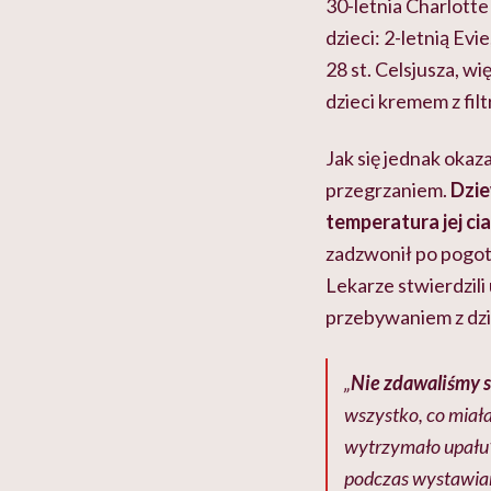
30-letnia Charlotte
dzieci: 2-letnią E
28 st. Celsjusza, 
dzieci kremem z filt
Jak się jednak okaz
przegrzaniem.
Dzie
temperatura jej cia
zadzwonił po pogot
Lekarze stwierdzili
przebywaniem z dzi
„
Nie zdawaliśmy s
wszystko, co miała
wytrzymało upału” 
podczas wystawiani