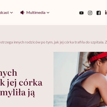
Multimedia
dcast
strzega innych rodziców po tym, jak jej córka trafiła do szpitala.
nnych
k jej córka
Zmyliła ją