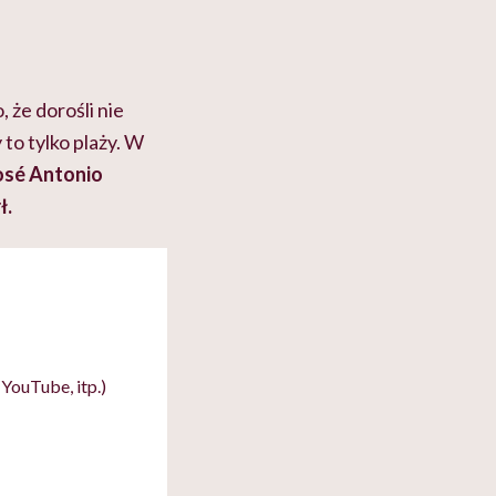
 że dorośli nie
 to tylko plaży. W
osé Antonio
ł.
YouTube, itp.)