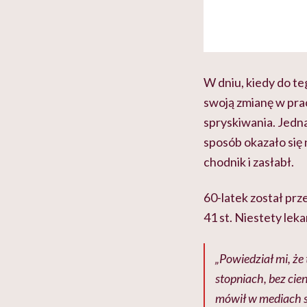
W dniu, kiedy do t
swoją zmianę w prac
spryskiwania. Jedn
sposób okazało się 
chodnik i zasłabł.
60-latek został prz
41 st. Niestety lek
„Powiedział mi, że
stopniach, bez cie
mówił w mediach sy