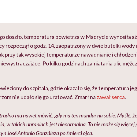
ego doszło, temperatura powietrza w Madrycie wynosiła aż
y rozpoczął o godz. 14, zaopatrzony w dwie butelki wody 
ak przy tak wysokiej temperaturze nawadnianie i chłodzen
niewystraczające. Po kilku godzinach zamiatania ulic mężc
ewieziony do szpitala, gdzie okazało się, że temperatura je
arzom nie udało się go uratować. Zmarł na
zawał serca
.
 trudno mu nawet mówić, gdy ma ten mundur na sobie. Myślę, ż
nia, w takich ubraniach jest nienormalna. To nie może się więcej
n José Antonio Gonzáleza po śmierci ojca.