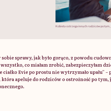
Kobieta ostrzega innych rodziców po tym, ja
 sobie sprawy, jak było gorąco, z powodu cudow
 wszystko, co miałam zrobić, zabezpieczyłam dzi
e ciałko Evie po prostu nie wytrzymało upału” –
 która apeluje do rodziców o ostrożność po tym, j
łonecznego.