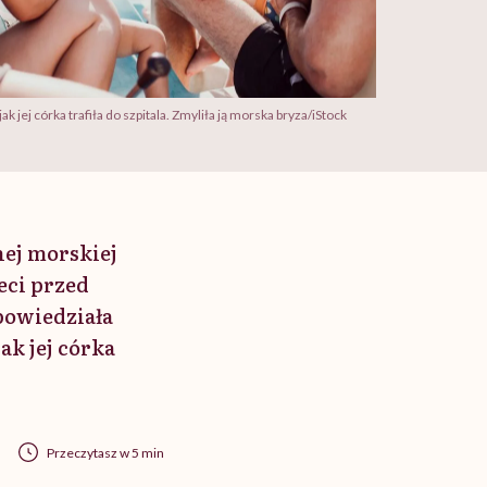
k jej córka trafiła do szpitala. Zmyliła ją morska bryza/iStock
nej morskiej
eci przed
 powiedziała
ak jej córka
Przeczytasz w 5 min