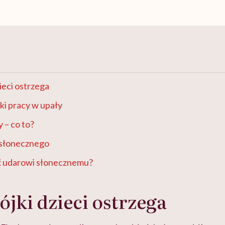
ieci ostrzega
ki pracy w upały
 – co to?
 słonecznego
ć udarowi słonecznemu?
jki dzieci ostrzega