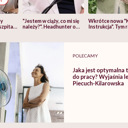
zy
"Jestem w ciąży, co mi się
Wkrótce nowa "
szpitalu
należy?". Headhunter o
Instrukcja". Tym 
szkadzać
zmianie pokoleniowej u
atakach paniki. Z
tylko
kobiet w ciąży na rynku
warsztat pacjen
braźni"
pracy
ekspercki
POLECAMY
Jaka jest optymalna
do pracy? Wyjaśnia l
Piecuch-Kilarowska