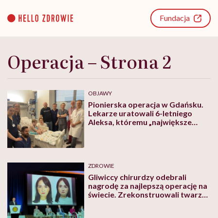
Go
to
Fundacja
content
Operacja – Strona 2
OBJAWY
Pionierska operacja w Gdańsku.
Lekarze uratowali 6-letniego
Aleksa, któremu „największe
ośrodki nie dawały szans na
przeżycie”
ZDROWIE
Gliwiccy chirurdzy odebrali
nagrodę za najlepszą operację na
świecie. Zrekonstruowali twarz
rannej Ukraince