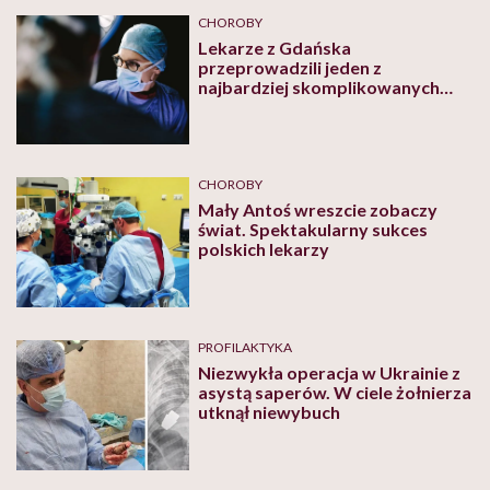
CHOROBY
Lekarze z Gdańska
przeprowadzili jeden z
najbardziej skomplikowanych
zabiegów usunięcia
endometriozy. Wykorzystali
innowacyjną metodę
CHOROBY
Mały Antoś wreszcie zobaczy
świat. Spektakularny sukces
polskich lekarzy
PROFILAKTYKA
Niezwykła operacja w Ukrainie z
asystą saperów. W ciele żołnierza
utknął niewybuch