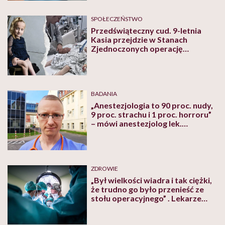
SPOŁECZEŃSTWO
Przedświąteczny cud. 9-letnia
Kasia przejdzie w Stanach
Zjednoczonych operację
kręgosłupa
BADANIA
„Anestezjologia to 90 proc. nudy,
9 proc. strachu i 1 proc. horroru”
– mówi anestezjolog lek.
Krzysztof Wernicki
ZDROWIE
„Był wielkości wiadra i tak ciężki,
że trudno go było przenieść ze
stołu operacyjnego” . Lekarze
wycięli pacjentce olbrzymiego
guza