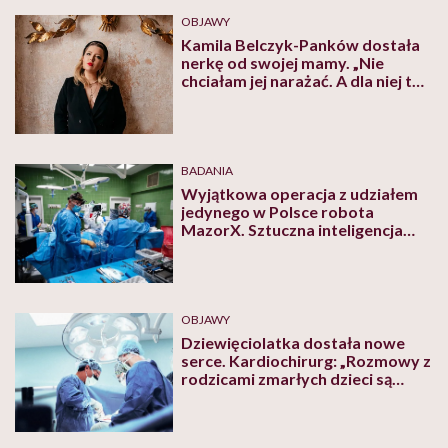
OBJAWY
Kamila Belczyk-Panków dostała
nerkę od swojej mamy. „Nie
chciałam jej narażać. A dla niej to
było naturalne. Dziś żyję każdym
dniem”
BADANIA
Wyjątkowa operacja z udziałem
jedynego w Polsce robota
MazorX. Sztuczna inteligencja
pomogła zoperować kręgosłup
pacjentki
OBJAWY
Dziewięciolatka dostała nowe
serce. Kardiochirurg: „Rozmowy z
rodzicami zmarłych dzieci są
bardzo trudne, ale te małe
serduszka również są potrzebne”