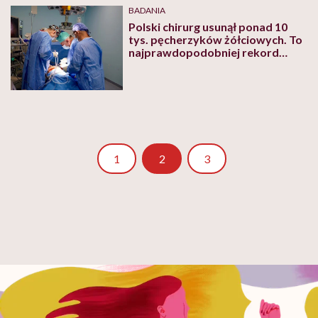
BADANIA
Polski chirurg usunął ponad 10
tys. pęcherzyków żółciowych. To
najprawdopodobniej rekord
świata
Strona
Strona
1
2
3