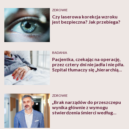
ZDROWIE
Czy laserowa korekcja wzroku
jest bezpieczna? Jak przebiega?
BADANIA
Pacjentka, czekając na operację,
przez cztery dni nie jadła i nie piła.
Szpital tłumaczy się „hierarchią
ważności”
ZDROWIE
„Brak narządów do przeszczepu
wynika głównie z wymogu
stwierdzenia śmierci według
kryteriów neurologicznych, nie z
tego, że społeczeństwo jest
niechętne pomaganiu” – mówi