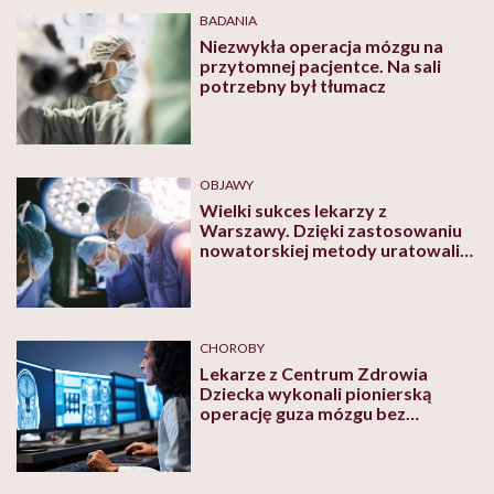
BADANIA
Niezwykła operacja mózgu na
przytomnej pacjentce. Na sali
potrzebny był tłumacz
OBJAWY
Wielki sukces lekarzy z
Warszawy. Dzięki zastosowaniu
nowatorskiej metody uratowali
13-latka po ostrym udarze mózgu
CHOROBY
Lekarze z Centrum Zdrowia
Dziecka wykonali pionierską
operację guza mózgu bez
otwierania czaszki.
„Niesamowite, jak rozwija się
medycyna”