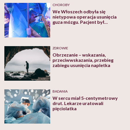
CHOROBY
We Włoszech odbyła się
nietypowa operacja usunięcia
guza mózgu. Pacjent był
świadomy i grał na saksofonie
ZDROWIE
Obrzezanie – wskazania,
przeciwwskazania, przebieg
zabiegu usunięcia napletka
BADANIA
W sercu miał 5-centymetrowy
drut. Lekarze uratowali
pięciolatka