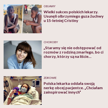
OBJAWY
Wielki sukces polskich lekarzy.
Usunęli olbrzymiego guza żuchwy
u 15-letniej Cristiny
CHOROBY
„Staramy się nie odstępować od
rozmów z rodziną zmarłego, bo ci
chorzy, którzy są na liście
oczekujących na przeszczep,
umierają, czekając”. Rozmowa z
Dorotą Zielińską, koordynatorką
transplantacyjną
ZDROWIE
Polska lekarka oddała swoją
nerkę obcej pacjentce. „Chciałam
zainspirować innych”