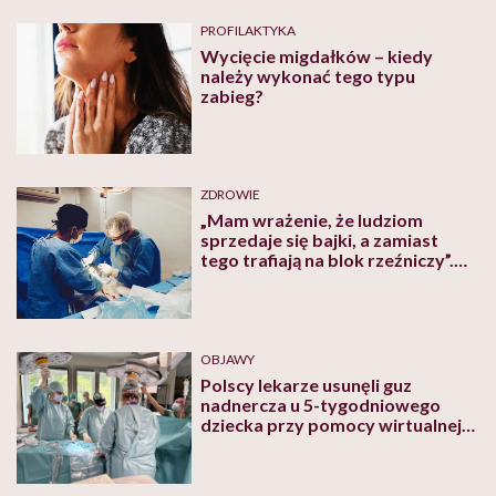
PROFILAKTYKA
Wycięcie migdałków – kiedy
należy wykonać tego typu
zabieg?
ZDROWIE
„Mam wrażenie, że ludziom
sprzedaje się bajki, a zamiast
tego trafiają na blok rzeźniczy”.
Kolejna pacjentka przestrzega
przed turystyką medyczną
OBJAWY
Polscy lekarze usunęli guz
nadnercza u 5-tygodniowego
dziecka przy pomocy wirtualnej
rzeczywistości