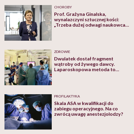
CHOROBY
Prof. Grażyna Ginalska,
wynalazczyni sztucznej kości:
„Trzeba dużej odwagi naukowca i
dużo jego samozaparcia, aby
promować nowy produkt, wyjść z
nim poza struktury uczelni”
ZDROWIE
Dwulatek dostał fragment
wątroby od żywego dawcy.
Laparoskopowa metoda to
przełom w polskiej
transplantologii!
PROFILAKTYKA
Skala ASA w kwalifikacji do
zabiegu operacyjnego. Na co
zwrócą uwagę anestezjolodzy?