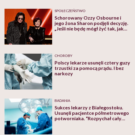
SPOŁECZEŃSTWO
Schorowany Ozzy Osbourne i
jego żona Sharon podjęli decyzję.
„Jeśli nie będę mógł żyć tak, jak
żyję teraz – to koniec”
CHOROBY
Polscy lekarze usunęli cztery guzy
trzustki za pomocą prądu. I bez
narkozy
BADANIA
Sukces lekarzy z Białegostoku.
Usunęli pacjentce półmetrowego
potworniaka. “Rozpychał cały
brzuch”