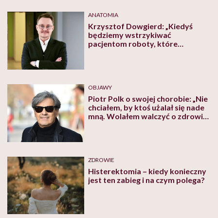
ANATOMIA
Krzysztof Dowgierd: „Kiedyś
będziemy wstrzykiwać
pacjentom roboty, które
naprawią nie tylko twarz, ale też
gen”
OBJAWY
Piotr Polk o swojej chorobie: „Nie
chciałem, by ktoś użalał się nade
mną. Wolałem walczyć o zdrowie
w ciszy”
ZDROWIE
Histerektomia – kiedy konieczny
jest ten zabieg i na czym polega?