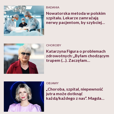
BADANIA
Nowatorska metoda w polskim
szpitalu. Lekarze zamrażają
nerwy pacjentom, by szybciej
zdrowieli
CHOROBY
Katarzyna Figura o problemach
zdrowotnych: „Byłam chodzącym
trupem (…). Zaczęłam
wymiotować czarną krwią”
OBJAWY
„Choroba, szpital, niepewność
jutra może dotknąć
każdą/każdego z nas”. Magda
Mołek szczerze o swoich
problemach zdrowotnych