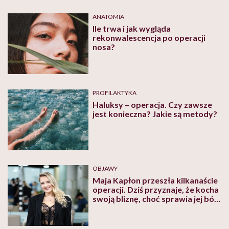
prof. Maciej Kosieradzki
ANATOMIA
Ile trwa i jak wygląda
rekonwalescencja po operacji
nosa?
PROFILAKTYKA
Haluksy – operacja. Czy zawsze
jest konieczna? Jakie są metody?
OBJAWY
Maja Kapłon przeszła kilkanaście
operacji. Dziś przyznaje, że kocha
swoją bliznę, choć sprawia jej ból.
„Nie zakrywam jej”