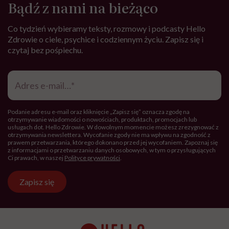
Bądź z nami na bieżąco
Co tydzień wybieramy teksty, rozmowy i podcasty Hello
Zdrowie o ciele, psychice i codziennym życiu. Zapisz się i
czytaj bez pośpiechu.
Adres
e-
mail
*
Podanie adresu e-mail oraz kliknięcie „Zapisz się” oznacza zgodę na
otrzymywanie wiadomości o nowościach, produktach, promocjach lub
usługach dot. Hello Zdrowie. W dowolnym momencie możesz zrezygnować z
otrzymywania newslettera. Wycofanie zgody nie ma wpływu na zgodność z
prawem przetwarzania, którego dokonano przed jej wycofaniem. Zapoznaj się
z informacjami o przetwarzaniu danych osobowych, w tym o przysługujących
Ci prawach, w naszej
Polityce prywatności
.
Zapisz się