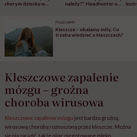
chorym dziecku w
należy?". Headhunter o
Inst
szpitalu to tortura.
zmianie pokoleniowej u
atak
"Przeszkadzać w tym
kobiet w ciąży na rynku
wars
może chyba tylko
pracy
eksp
POLECAMY
głupota i brak
Kleszcze – obalamy mity. Co
wyobraźni"
trzeba wiedzieć o kleszczach?
Kleszczowe zapalenie
mózgu – groźna
choroba wirusowa
Kleszczowe zapalenie mózgu
jest bardzo groźną,
wirusową chorobą roznoszoną przez kleszcze. Można
się nią zarazić, także pijąc niegotowane mleko