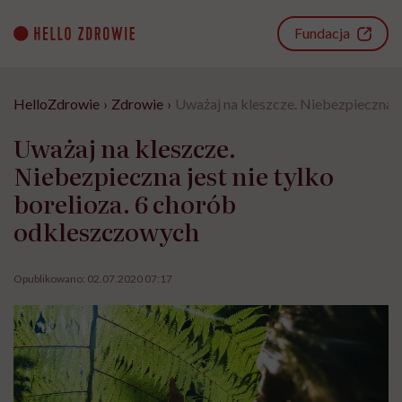
Go
to
Fundacja
content
HelloZdrowie
›
Zdrowie
›
Uważaj na kleszcze. Niebezpieczna j
Uważaj na kleszcze.
Niebezpieczna jest nie tylko
borelioza. 6 chorób
odkleszczowych
Opublikowano:
02.07.2020 07:17