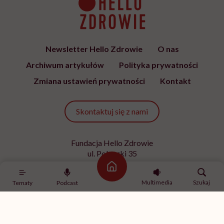
Newsletter Hello Zdrowie
O nas
Archiwum artykułów
Polityka prywatności
Zmiana ustawień prywatności
Kontakt
Skontaktuj się z nami
Fundacja Hello Zdrowie
ul. Poleczki 35
02-822 Warszawa
Strona główna
NIP 9512613236
Multimedia
Szukaj
Tematy
Podcast
Kontakt z redakcją
redakcja@hellozdrowie.pl