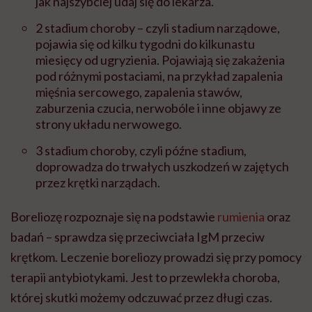
jak najszybciej udaj się do lekarza.
2 stadium choroby – czyli stadium narządowe,
pojawia się od kilku tygodni do kilkunastu
miesięcy od ugryzienia. Pojawiają się zakażenia
pod różnymi postaciami, na przykład zapalenia
mięśnia sercowego, zapalenia stawów,
zaburzenia czucia, nerwobóle i inne objawy ze
strony układu nerwowego.
3 stadium choroby, czyli późne stadium,
doprowadza do trwałych uszkodzeń w zajętych
przez krętki narządach.
Boreliozę rozpoznaje się na podstawie
rumienia
oraz
badań – sprawdza się przeciwciała IgM przeciw
krętkom. Leczenie boreliozy prowadzi się przy pomocy
terapii antybiotykami. Jest to przewlekła choroba,
której skutki możemy odczuwać przez długi czas.