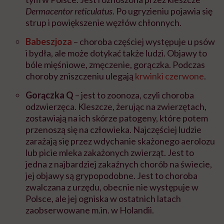
Dermacentor reticulatus
. Po ugryzieniu pojawia się
strup i powiększenie węzłów chłonnych.
Babeszjoza
– choroba częściej występuje u psów
i bydła, ale może dotykać także ludzi. Objawy to
bóle mięśniowe, zmęczenie, gorączka. Podczas
choroby zniszczeniu ulegają
krwinki czerwone
.
Gorączka Q
– jest to zoonoza, czyli choroba
odzwierzęca. Kleszcze, żerując na zwierzętach,
zostawiają na ich skórze patogeny, które potem
przenoszą się na człowieka. Najczęściej ludzie
zarażają się przez wdychanie skażonego aerolozu
lub picie mleka zakażonych zwierząt. Jest to
jedna z najbardziej zakaźnych chorób na świecie,
jej objawy są grypopodobne. Jest to choroba
zwalczana z urzędu, obecnie nie występuje w
Polsce, ale jej ogniska w ostatnich latach
zaobserwowane m.in. w Holandii.