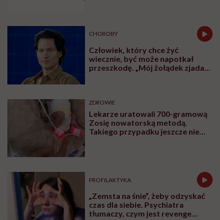
CHOROBY
Człowiek, który chce żyć
wiecznie, być może napotkał
przeszkodę. „Mój żołądek zjada
sam siebie”
ZDROWIE
Lekarze uratowali 700-gramową
Zosię nowatorską metodą.
Takiego przypadku jeszcze nie
było
PROFILAKTYKA
„Zemsta na śnie”, żeby odzyskać
czas dla siebie. Psychiatra
tłumaczy, czym jest revenge