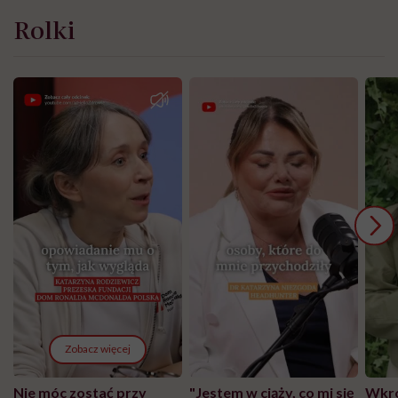
Rolki
Zobacz więcej
Nie móc zostać przy
"Jestem w ciąży, co mi się
Wkró