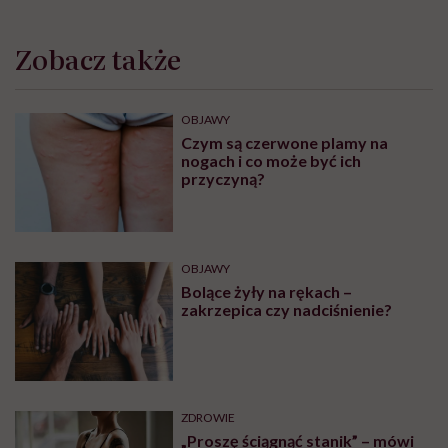
Zobacz także
OBJAWY
Czym są czerwone plamy na
nogach i co może być ich
przyczyną?
OBJAWY
Bolące żyły na rękach –
zakrzepica czy nadciśnienie?
ZDROWIE
„Proszę ściągnąć stanik” – mówi