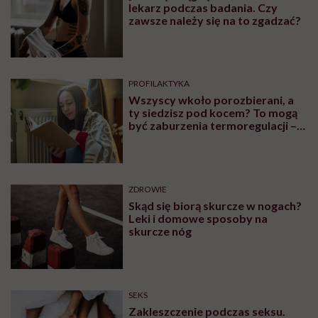
lekarz podczas badania. Czy
zawsze należy się na to zgadzać?
PROFILAKTYKA
Wszyscy wkoło porozbierani, a
ty siedzisz pod kocem? To mogą
być zaburzenia termoregulacji –
wynikające z choroby lub złych
nawyków
ZDROWIE
Skąd się biorą skurcze w nogach?
Leki i domowe sposoby na
skurcze nóg
SEKS
Zakleszczenie podczas seksu.