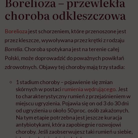
Borelioza – przewlekła
choroba odkleszczowa
Borelioza
jest schorzeniem, które przenoszone jest
przez kleszcze, wywoływana przez krętki z rodzaju
Borrelia
. Choroba spotykana jest na terenie całej
Polski, może doprowadzić do poważnych powikłań
zdrowotnych. Objawy tej choroby mają trzy stadia:
1 stadium choroby – pojawienie się zmian
skórnych w postaci
rumienia wędrującego
. Jest
to charakterystyczny rumień z przejaśnieniem w
miejscu ugryzienia. Pojawia się on od 3 do 30 dni
od ugryzienia u około 50 proc. osób zakażonych.
Na tym etapie potrzebna jest jeszcze kuracja
antybiotykami, która zapobiegnie rozwojowi
choroby. Jeśli zaobserwujesz taki rumień u siebie,