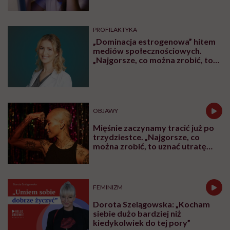
bedtime procrastination
PROFILAKTYKA
„Dominacja estrogenowa” hitem
mediów społecznościowych.
„Najgorsze, co można zrobić, to
leczyć modne hasło”
OBJAWY
Mięśnie zaczynamy tracić już po
trzydziestce. „Najgorsze, co
można zrobić, to uznać utratę
sprawności za nieunikniony
element starzenia”
FEMINIZM
Dorota Szelągowska: „Kocham
siebie dużo bardziej niż
kiedykolwiek do tej pory”