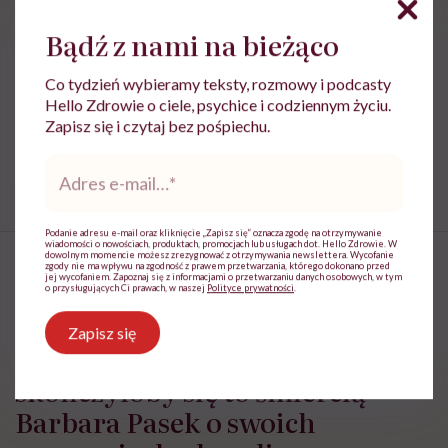
Bądź z nami na bieżąco
Treści zawarte w serwisie mają wyłącznie
Co tydzień wybieramy teksty, rozmowy i podcasty
i
charakter informacyjny i nie stanowią porady
Hello Zdrowie o ciele, psychice i codziennym życiu.
lekarskiej. Pamiętaj, że w przypadku
Zapisz się i czytaj bez pośpiechu.
problemów ze zdrowiem należy bezwzględnie
skonsultować się z lekarzem.
Adres
e-
mail
*
Podanie adresu e-mail oraz kliknięcie „Zapisz się” oznacza zgodę na otrzymywanie
wiadomości o nowościach, produktach, promocjach lub usługach dot. Hello Zdrowie. W
dowolnym momencie możesz zrezygnować z otrzymywania newslettera. Wycofanie
zgody nie ma wpływu na zgodność z prawem przetwarzania, którego dokonano przed
jej wycofaniem. Zapoznaj się z informacjami o przetwarzaniu danych osobowych, w tym
o przysługujących Ci prawach, w naszej
Polityce prywatności
.
„Gdybym po kolejnym ataku
Zapisz się
przestała szukać odpowiedzi, to
skończyłoby się to śmiercią” –
Barbara Pasek o swoich