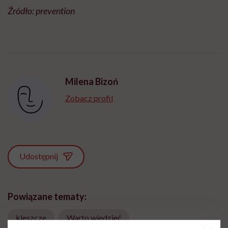
Źródło: prevention
Milena Bizoń
Zobacz profil
Udostępnij
Powiązane tematy:
kleszcze
Warto wiedzieć