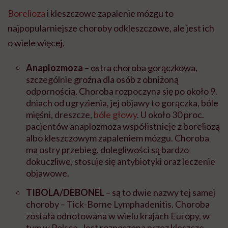
Borelioza
i kleszczowe zapalenie mózgu to
najpopularniejsze choroby odkleszczowe, ale jest ich
o wiele więcej.
Anaplozmoza
– ostra choroba gorączkowa,
szczególnie groźna dla osób z obniżoną
odpornością. Choroba rozpoczyna się po około 9.
dniach od ugryzienia, jej objawy to gorączka, bóle
mięśni, dreszcze,
bóle głowy
. U około 30 proc.
pacjentów anaplozmoza współistnieje z boreliozą
albo kleszczowym zapaleniem mózgu. Choroba
ma ostry przebieg, dolegliwości są bardzo
dokuczliwe, stosuje się antybiotyki oraz leczenie
objawowe.
TIBOLA/DEBONEL
– są to dwie nazwy tej samej
choroby – Tick-Borne Lymphadenitis. Choroba
została odnotowana w wielu krajach Europy, w
tym w Polsce. Jest roznoszona przez kleszcze