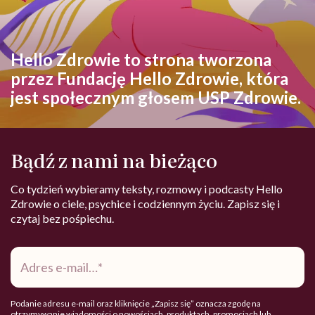
Hello Zdrowie to strona tworzona
przez Fundację Hello Zdrowie, która
jest społecznym głosem USP Zdrowie.
Bądź z nami na bieżąco
Co tydzień wybieramy teksty, rozmowy i podcasty Hello
Zdrowie o ciele, psychice i codziennym życiu. Zapisz się i
czytaj bez pośpiechu.
Adres
e-
mail
*
Podanie adresu e-mail oraz kliknięcie „Zapisz się” oznacza zgodę na
otrzymywanie wiadomości o nowościach, produktach, promocjach lub