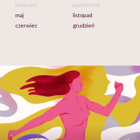
kwiecień
październik
maj
listopad
czerwiec
grudzień