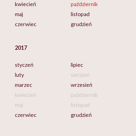
kwiecień
październik
maj
listopad
czerwiec
grudzień
2017
styczeń
lipiec
luty
sierpień
marzec
wrzesień
kwiecień
październik
maj
listopad
czerwiec
grudzień