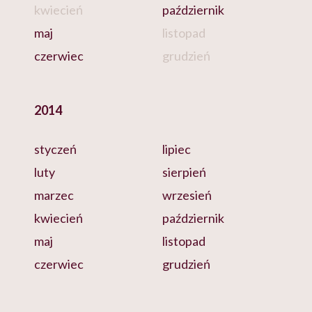
kwiecień
październik
maj
listopad
czerwiec
grudzień
2014
styczeń
lipiec
luty
sierpień
marzec
wrzesień
kwiecień
październik
maj
listopad
czerwiec
grudzień