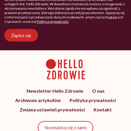
usługach dot. Hello Zdrowie. W dowolnym momencie możesz zrezygnować z
otrzymywania newslettera. Wycofanie zgody nie ma wpływu na zgodność z
prawem przetwarzania, którego dokonano przed jej wycofaniem. Zapoznaj się
z informacjami o przetwarzaniu danych osobowych, w tym o przysługujących
Ci prawach, w naszej
Polityce prywatności
.
Zapisz się
Newsletter Hello Zdrowie
O nas
Archiwum artykułów
Polityka prywatności
Zmiana ustawień prywatności
Kontakt
Skontaktuj się z nami