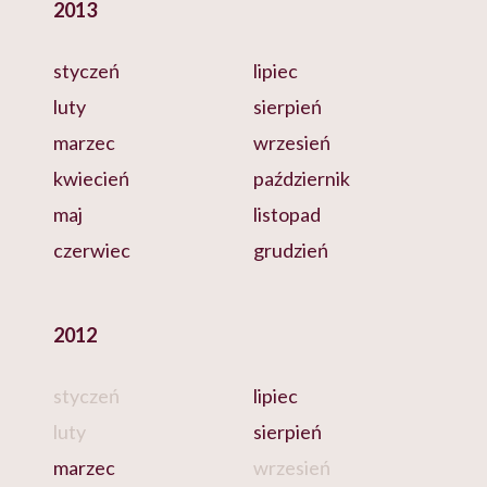
2013
styczeń
lipiec
luty
sierpień
marzec
wrzesień
kwiecień
październik
maj
listopad
czerwiec
grudzień
2012
styczeń
lipiec
luty
sierpień
marzec
wrzesień