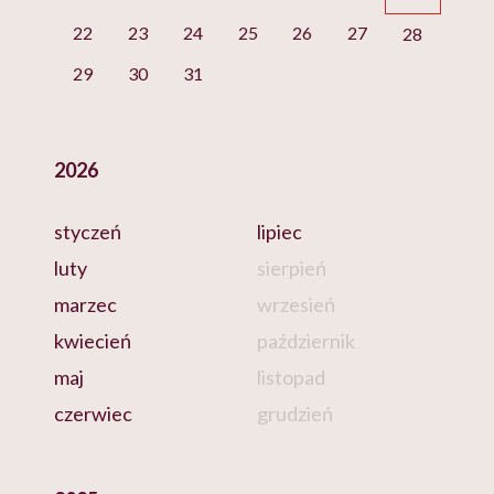
22
23
24
25
26
27
28
29
30
31
2026
styczeń
lipiec
luty
sierpień
marzec
wrzesień
kwiecień
październik
maj
listopad
czerwiec
grudzień