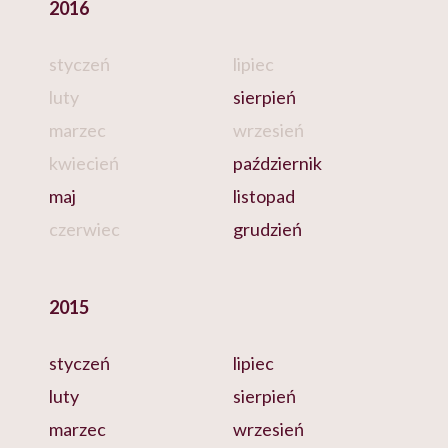
2016
styczeń
lipiec
luty
sierpień
marzec
wrzesień
kwiecień
październik
maj
listopad
czerwiec
grudzień
2015
styczeń
lipiec
luty
sierpień
marzec
wrzesień