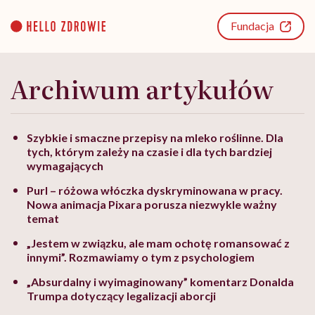
Go
to
Fundacja
content
Archiwum artykułów
Szybkie i smaczne przepisy na mleko roślinne. Dla
tych, którym zależy na czasie i dla tych bardziej
wymagających
Purl – różowa włóczka dyskryminowana w pracy.
Nowa animacja Pixara porusza niezwykle ważny
temat
„Jestem w związku, ale mam ochotę romansować z
innymi”. Rozmawiamy o tym z psychologiem
„Absurdalny i wyimaginowany” komentarz Donalda
Trumpa dotyczący legalizacji aborcji