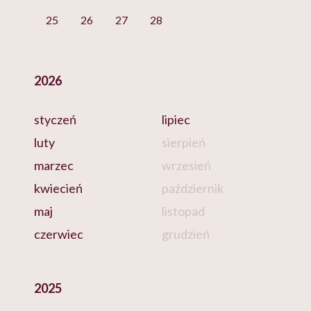
25
26
27
28
2026
styczeń
lipiec
luty
sierpień
marzec
wrzesień
kwiecień
październik
maj
listopad
czerwiec
grudzień
2025