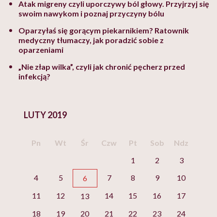
Atak migreny czyli uporczywy ból głowy. Przyjrzyj się
swoim nawykom i poznaj przyczyny bólu
Oparzyłaś się gorącym piekarnikiem? Ratownik
medyczny tłumaczy, jak poradzić sobie z
oparzeniami
„Nie złap wilka”, czyli jak chronić pęcherz przed
infekcją?
LUTY 2019
Pn
Wt
Śr
Czw
Pt
Sob
Ndz
1
2
3
4
5
7
8
9
10
6
11
12
14
15
16
17
13
18
19
20
21
22
23
24