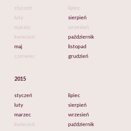
styczeń
lipiec
luty
sierpień
marzec
wrzesień
kwiecień
październik
maj
listopad
czerwiec
grudzień
2015
styczeń
lipiec
luty
sierpień
marzec
wrzesień
kwiecień
październik