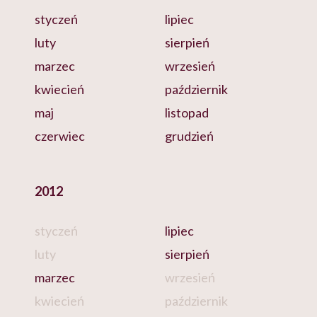
styczeń
lipiec
luty
sierpień
marzec
wrzesień
kwiecień
październik
maj
listopad
czerwiec
grudzień
2012
styczeń
lipiec
luty
sierpień
marzec
wrzesień
kwiecień
październik