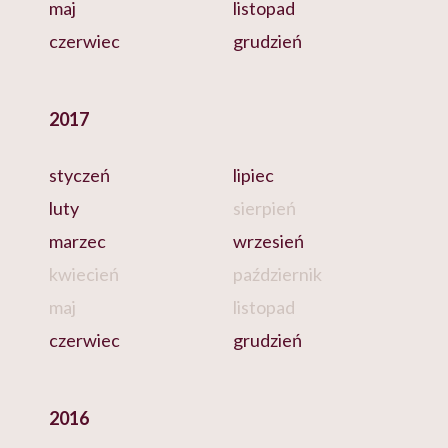
maj
listopad
czerwiec
grudzień
2017
styczeń
lipiec
luty
sierpień
marzec
wrzesień
kwiecień
październik
maj
listopad
czerwiec
grudzień
2016