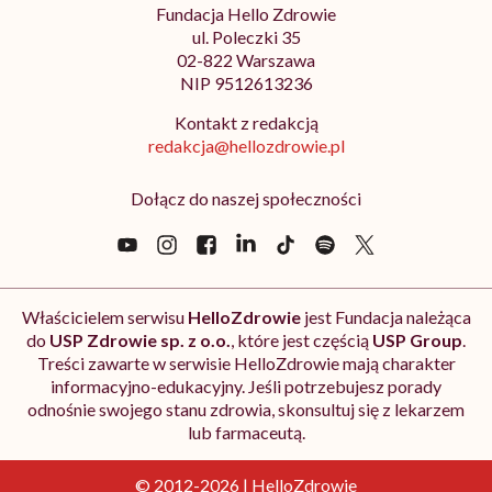
Fundacja Hello Zdrowie
ul. Poleczki 35
02-822 Warszawa
NIP 9512613236
Kontakt z redakcją
redakcja@hellozdrowie.pl
Dołącz do naszej społeczności
Właścicielem serwisu
HelloZdrowie
jest Fundacja należąca
do
USP Zdrowie sp. z o.o.
, które jest częścią
USP Group
.
Treści zawarte w serwisie HelloZdrowie mają charakter
informacyjno-edukacyjny. Jeśli potrzebujesz porady
odnośnie swojego stanu zdrowia, skonsultuj się z lekarzem
lub farmaceutą.
© 2012-2026 | HelloZdrowie