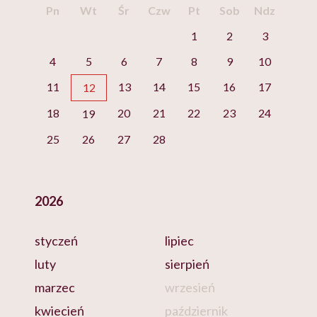
Pn
Wt
Śr
Czw
Pt
Sob
Ndz
1
2
3
4
5
6
7
8
9
10
11
13
14
15
16
17
12
18
20
21
22
23
24
19
25
26
27
28
2026
styczeń
lipiec
luty
sierpień
marzec
wrzesień
kwiecień
październik