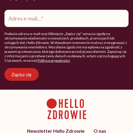
Adres
e-
mail
*
Podanie adresu e-mail oraz kliknięcie „Zapisz się” oznacza zgodę na
otrzymywanie wiadomości o nowościach, produktach, promocjach lub
usługach dot. Hello Zdrowie. W dowolnym momencie możesz zrezygnować z
otrzymywania newslettera. Wycofanie zgody nie ma wpływu na zgodność z
prawem przetwarzania, którego dokonano przed jej wycofaniem. Zapoznaj się
z informacjami o przetwarzaniu danych osobowych, w tym o przysługujących
Ci prawach, w naszej
Polityce prywatności
.
Zapisz się
Newsletter Hello Zdrowie
O nas