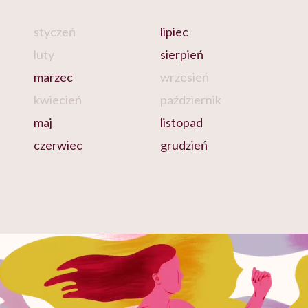
styczeń
lipiec
luty
sierpień
marzec
wrzesień
kwiecień
październik
maj
listopad
czerwiec
grudzień