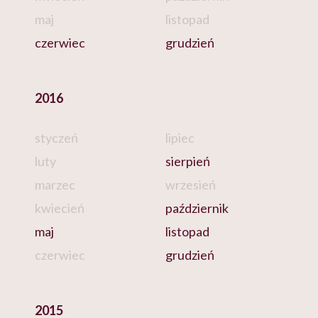
maj
listopad
czerwiec
grudzień
2016
styczeń
lipiec
luty
sierpień
marzec
wrzesień
kwiecień
październik
maj
listopad
czerwiec
grudzień
2015