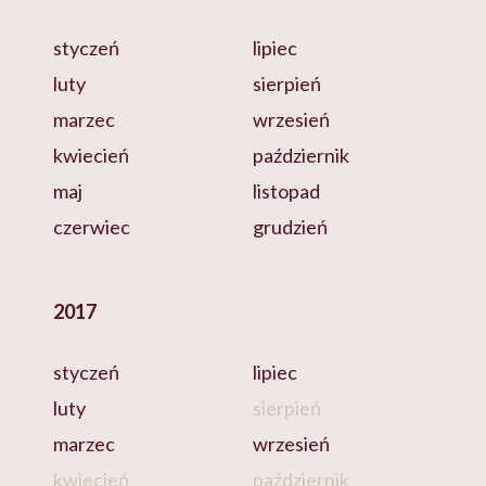
styczeń
lipiec
luty
sierpień
marzec
wrzesień
kwiecień
październik
maj
listopad
czerwiec
grudzień
2017
styczeń
lipiec
luty
sierpień
marzec
wrzesień
kwiecień
październik