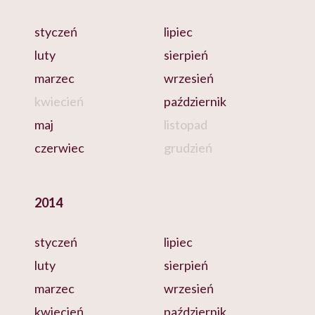
styczeń
lipiec
luty
sierpień
marzec
wrzesień
kwiecień
październik
maj
listopad
czerwiec
grudzień
2014
styczeń
lipiec
luty
sierpień
marzec
wrzesień
kwiecień
październik