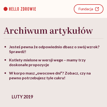
Go
to
Fundacja
content
Archiwum artykułów
Jesteś pewna że odpowiednio dbasz o swój wzrok?
Sprawdź!
Kotlety mielone w wersji wege – mamy trzy
doskonałe propozycje
W korpo masz „owocowe dni”? Zobacz, czy na
pewno potrzebujesz tyle cukru!
LUTY 2019