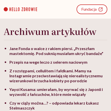
Go
to
Fundacja
content
Archiwum artykułów
Jane Fonda o walce z rakiem piersi. „Przeszłam
mastektomię. Pod suknią musiałam ukryć bandaże”
Przepis na wege leczo z selerem naciowym
Z rozstępami, cellulitem i fałdkami. Mamy na
Instagramie przeciwstawiają się nierealistycznemu
wizerunkowi brzucha kobiety po porodzie
Yayoi Kusama: umierałam, by wyrwać się z Japonii i
wyzwolić z łańcuchów, które mnie wiązały
Czy w ciąży można…? – odpowiada lekarz Łukasz
Stelmaszczyk