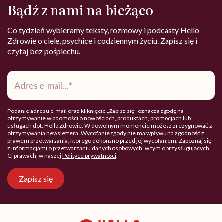
Bądź z nami na bieżąco
Co tydzień wybieramy teksty, rozmowy i podcasty Hello
Zdrowie o ciele, psychice i codziennym życiu. Zapisz się i
czytaj bez pośpiechu.
Adres
e-
mail
*
Podanie adresu e-mail oraz kliknięcie „Zapisz się” oznacza zgodę na
otrzymywanie wiadomości o nowościach, produktach, promocjach lub
usługach dot. Hello Zdrowie. W dowolnym momencie możesz zrezygnować z
otrzymywania newslettera. Wycofanie zgody nie ma wpływu na zgodność z
prawem przetwarzania, którego dokonano przed jej wycofaniem. Zapoznaj się
z informacjami o przetwarzaniu danych osobowych, w tym o przysługujących
Ci prawach, w naszej
Polityce prywatności
.
Zapisz się