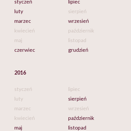
styczeń
lipiec
luty
sierpień
marzec
wrzesień
kwiecień
październik
maj
listopad
czerwiec
grudzień
2016
styczeń
lipiec
luty
sierpień
marzec
wrzesień
kwiecień
październik
maj
listopad