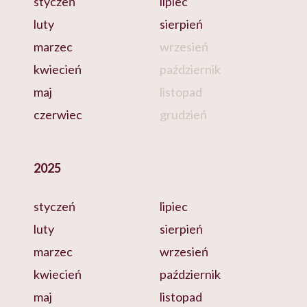
styczeń
lipiec
luty
sierpień
marzec
wrzesień
kwiecień
październik
maj
listopad
czerwiec
grudzień
2025
styczeń
lipiec
luty
sierpień
marzec
wrzesień
kwiecień
październik
maj
listopad