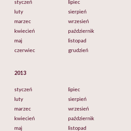
styczeń
lipiec
luty
sierpień
marzec
wrzesień
kwiecień
październik
maj
listopad
czerwiec
grudzień
2013
styczeń
lipiec
luty
sierpień
marzec
wrzesień
kwiecień
październik
maj
listopad