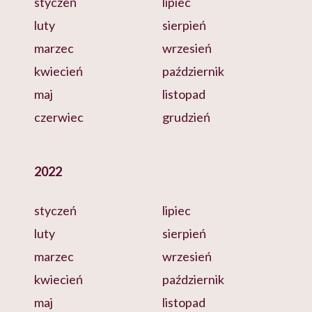
styczeń
lipiec
luty
sierpień
marzec
wrzesień
kwiecień
październik
maj
listopad
czerwiec
grudzień
2022
styczeń
lipiec
luty
sierpień
marzec
wrzesień
kwiecień
październik
maj
listopad