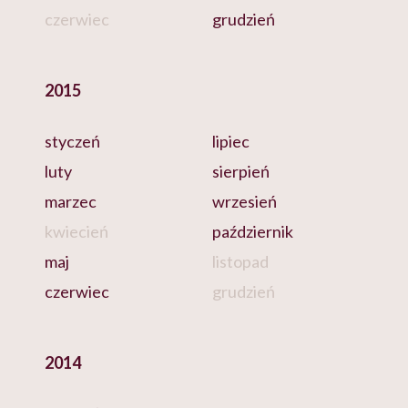
czerwiec
grudzień
2015
styczeń
lipiec
luty
sierpień
marzec
wrzesień
kwiecień
październik
maj
listopad
czerwiec
grudzień
2014