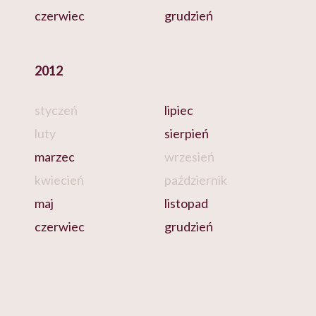
czerwiec
grudzień
2012
styczeń
lipiec
luty
sierpień
marzec
wrzesień
kwiecień
październik
maj
listopad
czerwiec
grudzień