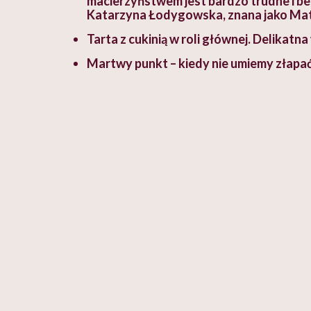
macierzyństwem jest bardzo trudne i be
Katarzyna Łodygowska, znana jako Mat
Tarta z cukinią w roli głównej. Delikatn
Martwy punkt – kiedy nie umiemy złapa