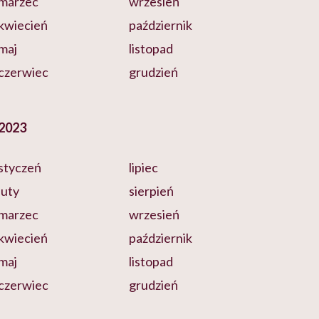
marzec
wrzesień
kwiecień
październik
maj
listopad
czerwiec
grudzień
2023
styczeń
lipiec
luty
sierpień
marzec
wrzesień
kwiecień
październik
maj
listopad
czerwiec
grudzień