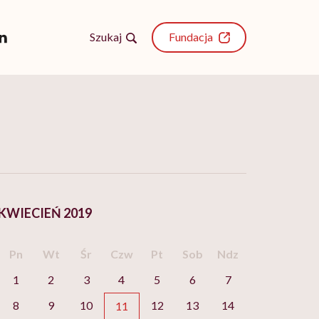
Szukaj
Fundacja
KWIECIEŃ 2019
Pn
Wt
Śr
Czw
Pt
Sob
Ndz
1
2
3
4
5
6
7
8
9
10
12
13
14
11