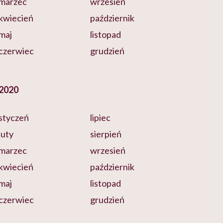
marzec
wrzesień
kwiecień
październik
maj
listopad
czerwiec
grudzień
2020
styczeń
lipiec
luty
sierpień
marzec
wrzesień
kwiecień
październik
maj
listopad
czerwiec
grudzień