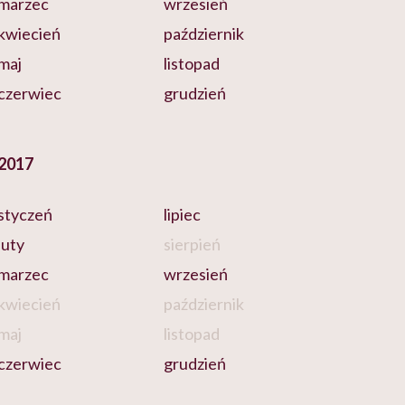
marzec
wrzesień
kwiecień
październik
maj
listopad
czerwiec
grudzień
2017
styczeń
lipiec
luty
sierpień
marzec
wrzesień
kwiecień
październik
maj
listopad
czerwiec
grudzień