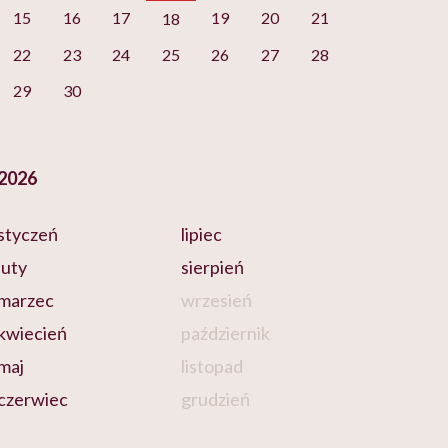
15
16
17
19
20
21
18
22
23
24
25
26
27
28
29
30
2026
styczeń
lipiec
luty
sierpień
marzec
wrzesień
kwiecień
październik
maj
listopad
czerwiec
grudzień