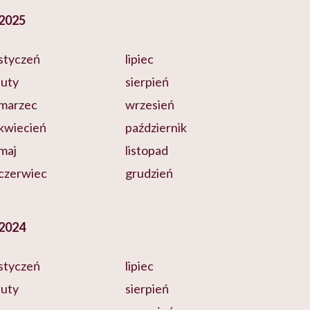
2025
styczeń
lipiec
luty
sierpień
marzec
wrzesień
kwiecień
październik
maj
listopad
czerwiec
grudzień
2024
styczeń
lipiec
luty
sierpień