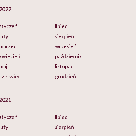
2022
styczeń
lipiec
luty
sierpień
marzec
wrzesień
kwiecień
październik
maj
listopad
czerwiec
grudzień
2021
styczeń
lipiec
luty
sierpień