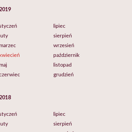
2019
styczeń
lipiec
luty
sierpień
marzec
wrzesień
kwiecień
październik
maj
listopad
czerwiec
grudzień
2018
styczeń
lipiec
luty
sierpień