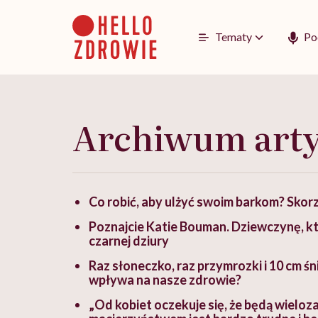
Go
to
content
Tematy
Po
Archiwum art
Co robić, aby ulżyć swoim barkom? Skorz
Poznajcie Katie Bouman. Dziewczynę, kt
czarnej dziury
Raz słoneczko, raz przymrozki i 10 cm 
wpływa na nasze zdrowie?
„Od kobiet oczekuje się, że będą wieloza