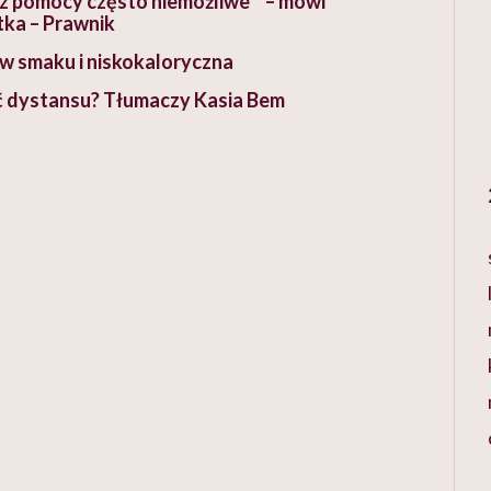
z pomocy często niemożliwe ” – mówi
ka – Prawnik
a w smaku i niskokaloryczna
ć dystansu? Tłumaczy Kasia Bem