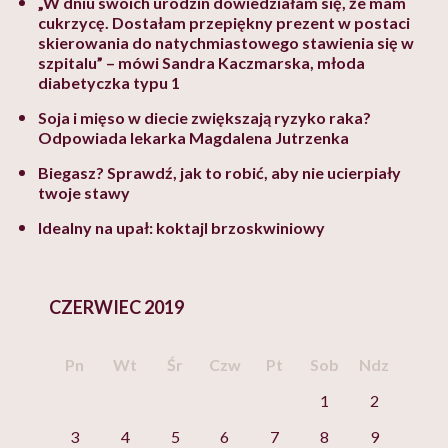
„W dniu swoich urodzin dowiedziałam się, że mam
cukrzycę. Dostałam przepiękny prezent w postaci
skierowania do natychmiastowego stawienia się w
szpitalu” – mówi Sandra Kaczmarska, młoda
diabetyczka typu 1
Soja i mięso w diecie zwiększają ryzyko raka?
Odpowiada lekarka Magdalena Jutrzenka
Biegasz? Sprawdź, jak to robić, aby nie ucierpiały
twoje stawy
Idealny na upał: koktajl brzoskwiniowy
CZERWIEC 2019
Pn
Wt
Śr
Czw
Pt
Sob
Ndz
1
2
3
4
5
6
7
8
9