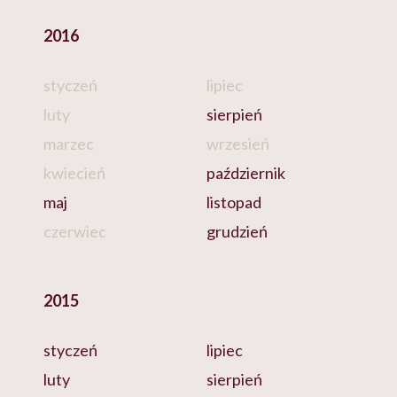
2016
styczeń
lipiec
luty
sierpień
marzec
wrzesień
kwiecień
październik
maj
listopad
czerwiec
grudzień
2015
styczeń
lipiec
luty
sierpień