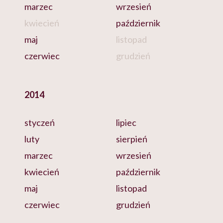
marzec
wrzesień
kwiecień
październik
maj
listopad
czerwiec
grudzień
2014
styczeń
lipiec
luty
sierpień
marzec
wrzesień
kwiecień
październik
maj
listopad
czerwiec
grudzień