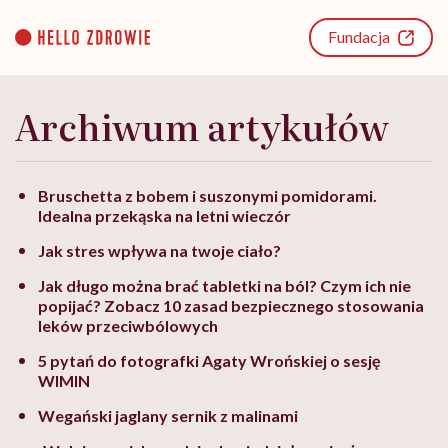
Go
to
Fundacja
content
Archiwum artykułów
Bruschetta z bobem i suszonymi pomidorami.
Idealna przekąska na letni wieczór
Jak stres wpływa na twoje ciało?
Jak długo można brać tabletki na ból? Czym ich nie
popijać? Zobacz 10 zasad bezpiecznego stosowania
leków przeciwbólowych
5 pytań do fotografki Agaty Wrońskiej o sesję
WIMIN
Wegański jaglany sernik z malinami