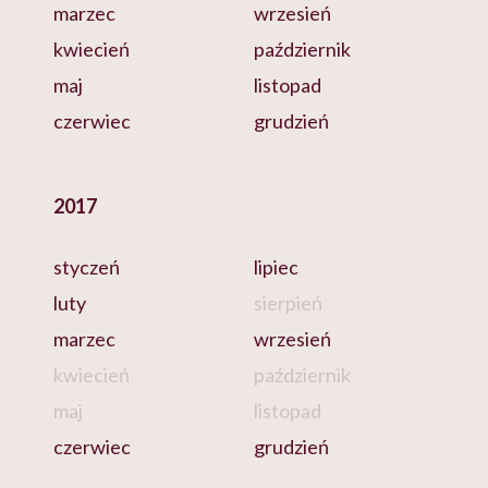
marzec
wrzesień
kwiecień
październik
maj
listopad
czerwiec
grudzień
2017
styczeń
lipiec
luty
sierpień
marzec
wrzesień
kwiecień
październik
maj
listopad
czerwiec
grudzień