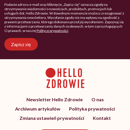
Podanie adresu e-mail oraz kliknięcie „Zapisz się” oznacza zgodę na
otrzymywanie wiadomości o nowościach, produktach, promocjach lub
usługach dot. Hello Zdrowie. W dowolnym momencie możesz zrezygnować z
otrzymywania newslettera. Wycofanie zgody nie ma wpływu na zgodność z
prawem przetwarzania, którego dokonano przed jej wycofaniem. Zapoznaj się
z informacjami o przetwarzaniu danych osobowych, w tym o przysługujących
Ci prawach, w naszej
Polityce prywatności
.
Zapisz się
Newsletter Hello Zdrowie
O nas
Archiwum artykułów
Polityka prywatności
Zmiana ustawień prywatności
Kontakt