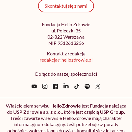
Skontaktuj się z nami
Fundacja Hello Zdrowie
ul. Poleczki 35
02-822 Warszawa
NIP 9512613236
Kontakt z redakcją
redakcja@hellozdrowie.pl
Dołącz do naszej społeczności
Właścicielem serwisu
HelloZdrowie
jest Fundacja należąca
do
USP Zdrowie sp. z o.o.
, które jest częścią
USP Group
.
Treści zawarte w serwisie HelloZdrowie mają charakter
informacyjno-edukacyjny. Jeśli potrzebujesz porady
odnośnie swojego stanu zdrowia, skonsultuj się z lekarzem