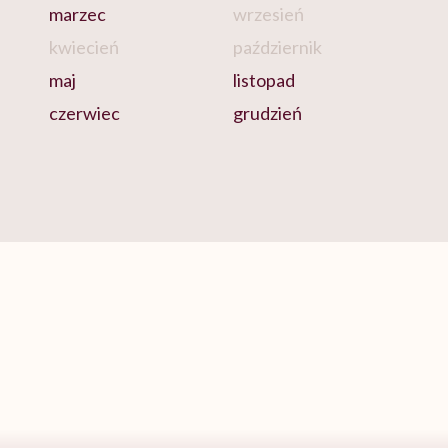
marzec
wrzesień
kwiecień
październik
maj
listopad
czerwiec
grudzień