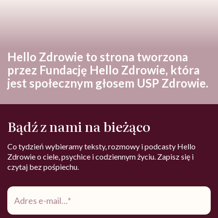
Hello Zdrowie to strona tworzona
przez Fundację Hello Zdrowie, która
jest społecznym głosem USP Zdrowie.
Bądź z nami na bieżąco
Co tydzień wybieramy teksty, rozmowy i podcasty Hello
Zdrowie o ciele, psychice i codziennym życiu. Zapisz się i
czytaj bez pośpiechu.
Adres
e-
mail
*