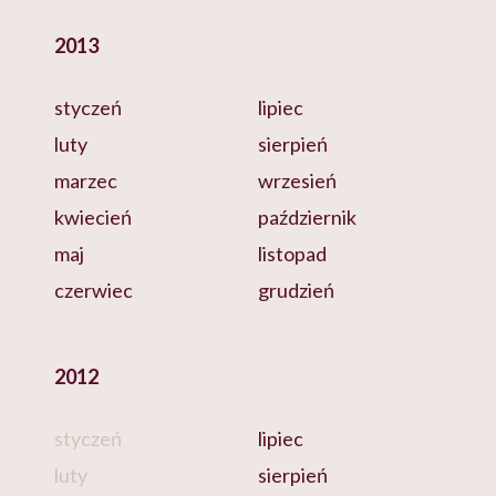
2013
styczeń
lipiec
luty
sierpień
marzec
wrzesień
kwiecień
październik
maj
listopad
czerwiec
grudzień
2012
styczeń
lipiec
luty
sierpień