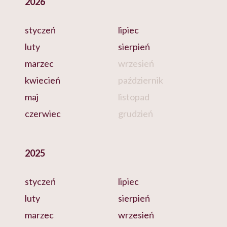
2026
styczeń
lipiec
luty
sierpień
marzec
wrzesień
kwiecień
październik
maj
listopad
czerwiec
grudzień
2025
styczeń
lipiec
luty
sierpień
marzec
wrzesień