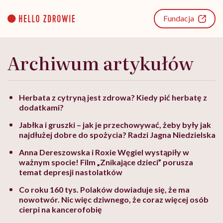
Go
to
Fundacja
content
Archiwum artykułów
Herbata z cytryną jest zdrowa? Kiedy pić herbatę z
dodatkami?
Jabłka i gruszki – jak je przechowywać, żeby były jak
najdłużej dobre do spożycia? Radzi Jagna Niedzielska
Anna Dereszowska i Roxie Węgiel wystąpiły w
ważnym spocie! Film „Znikające dzieci” porusza
temat depresji nastolatków
Co roku 160 tys. Polaków dowiaduje się, że ma
nowotwór. Nic więc dziwnego, że coraz więcej osób
cierpi na kancerofobię