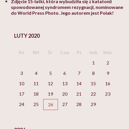
Zdjęcie 15-latki, która wybudziła się z katatonii
spowodowanej syndromem rezygnacji, nominowane
do World Press Photo. Jego autorem jest Polak!
LUTY 2020
Pn
Wt
Śr
Czw
Pt
Sob
Ndz
1
2
3
4
5
6
7
8
9
10
11
12
13
14
15
16
17
18
19
20
21
22
23
24
25
27
28
29
26