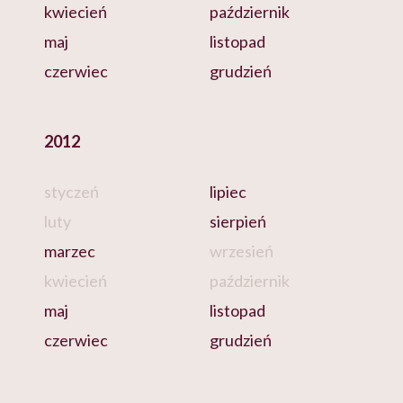
kwiecień
październik
maj
listopad
czerwiec
grudzień
2012
styczeń
lipiec
luty
sierpień
marzec
wrzesień
kwiecień
październik
maj
listopad
czerwiec
grudzień