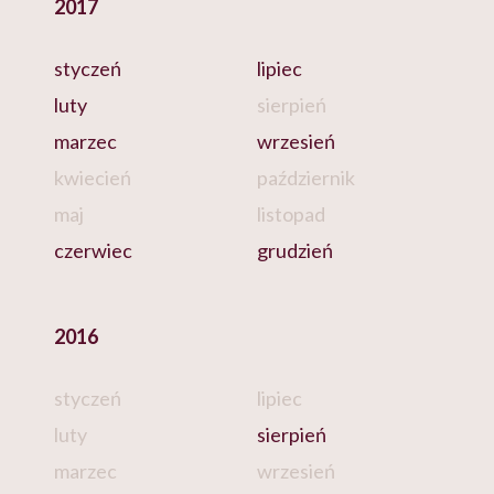
2017
styczeń
lipiec
luty
sierpień
marzec
wrzesień
kwiecień
październik
maj
listopad
czerwiec
grudzień
2016
styczeń
lipiec
luty
sierpień
marzec
wrzesień