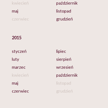
kwiecień
październik
maj
listopad
czerwiec
grudzień
2015
styczeń
lipiec
luty
sierpień
marzec
wrzesień
kwiecień
październik
maj
listopad
czerwiec
grudzień