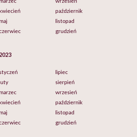
marzec
wrzesień
kwiecień
październik
maj
listopad
czerwiec
grudzień
2023
styczeń
lipiec
luty
sierpień
marzec
wrzesień
kwiecień
październik
maj
listopad
czerwiec
grudzień