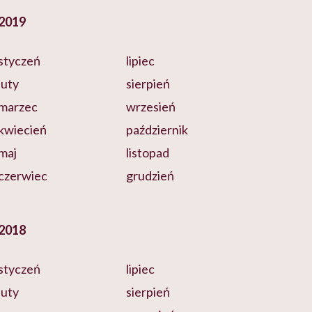
2019
styczeń
lipiec
luty
sierpień
marzec
wrzesień
kwiecień
październik
maj
listopad
czerwiec
grudzień
2018
styczeń
lipiec
luty
sierpień