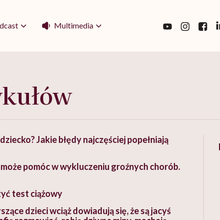
Multimedia
dcast
ykułów
ziecko? Jakie błędy najczęściej popełniają
 może pomóc w wykluczeniu groźnych chorób.
yć test ciążowy
yszące dzieci wciąż dowiadują się, że są jacyś