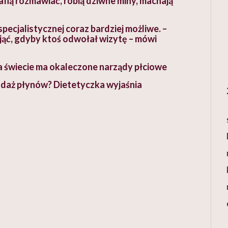
rafią rozmawiać, robią dziwne miny, machają
pecjalistycznej coraz bardziej możliwe. –
jąć, gdyby ktoś odwołał wizytę – mówi
na świecie ma okaleczone narządy płciowe
podaż płynów? Dietetyczka wyjaśnia