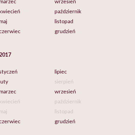
marzec
wrzesień
kwiecień
październik
maj
listopad
czerwiec
grudzień
2017
styczeń
lipiec
luty
sierpień
marzec
wrzesień
kwiecień
październik
maj
listopad
czerwiec
grudzień