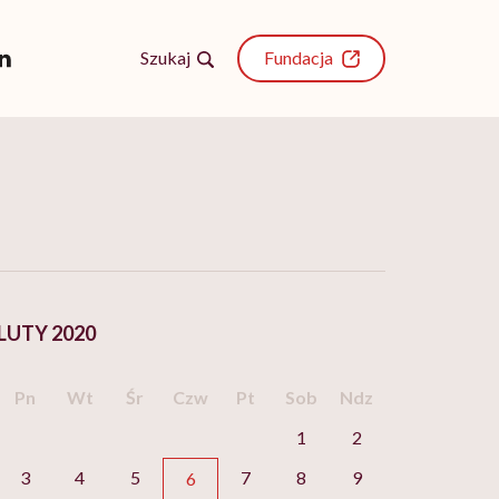
Szukaj
Fundacja
LUTY 2020
Pn
Wt
Śr
Czw
Pt
Sob
Ndz
1
2
3
4
5
7
8
9
6