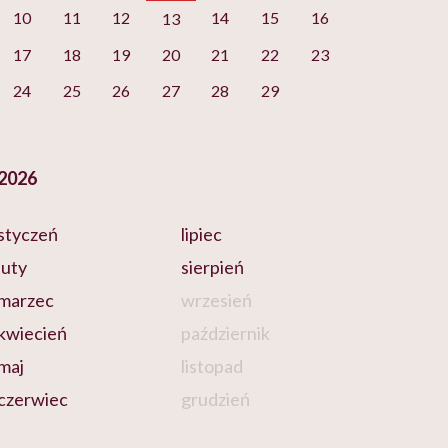
10
11
12
14
15
16
13
17
18
19
20
21
22
23
24
25
26
27
28
29
2026
styczeń
lipiec
luty
sierpień
marzec
wrzesień
kwiecień
październik
maj
listopad
czerwiec
grudzień