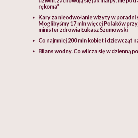
dziwni, zachowują się jak małpy, nie pot
rękoma”
Kary za nieodwołanie wizyty w poradni s
Moglibyśmy 17 mln więcej Polaków przy
minister zdrowia Łukasz Szumowski
Co najmniej 200 mln kobiet i dziewcząt 
Bilans wodny. Co wlicza się w dzienną 