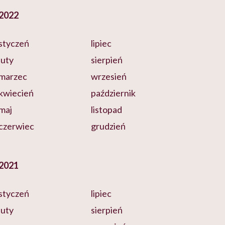
2022
styczeń
lipiec
luty
sierpień
marzec
wrzesień
kwiecień
październik
maj
listopad
czerwiec
grudzień
2021
styczeń
lipiec
luty
sierpień