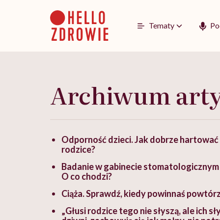
Go
to
content
Tematy
Po
Archiwum art
Odporność dzieci. Jak dobrze hartować d
rodzice?
Badanie w gabinecie stomatologicznym
O co chodzi?
Ciąża. Sprawdź, kiedy powinnaś powtórz
„Głusi rodzice tego nie słyszą, ale ich sł