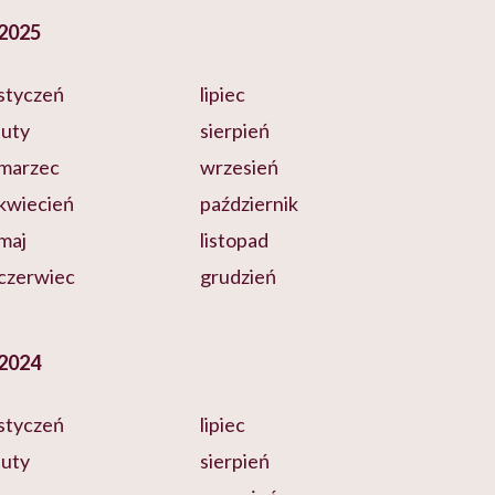
2025
styczeń
lipiec
luty
sierpień
marzec
wrzesień
kwiecień
październik
maj
listopad
czerwiec
grudzień
2024
styczeń
lipiec
luty
sierpień