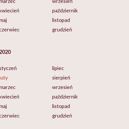
marzec
wrzesień
kwiecień
październik
maj
listopad
czerwiec
grudzień
2020
styczeń
lipiec
luty
sierpień
marzec
wrzesień
kwiecień
październik
maj
listopad
czerwiec
grudzień