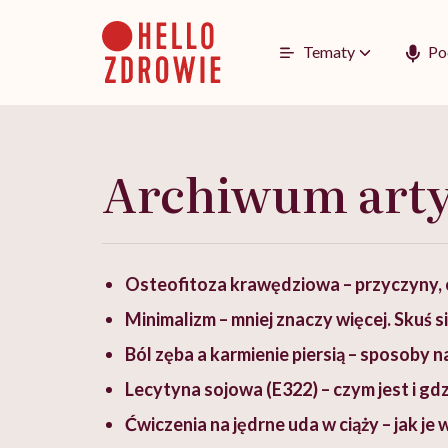
Go
to
content
Tematy
Po
Archiwum art
Osteofitoza krawędziowa – przyczyny, 
Minimalizm – mniej znaczy więcej. Skuś s
Ból zęba a karmienie piersią – sposoby n
Lecytyna sojowa (E322) – czym jest i gdzi
Ćwiczenia na jędrne uda w ciąży – jak j