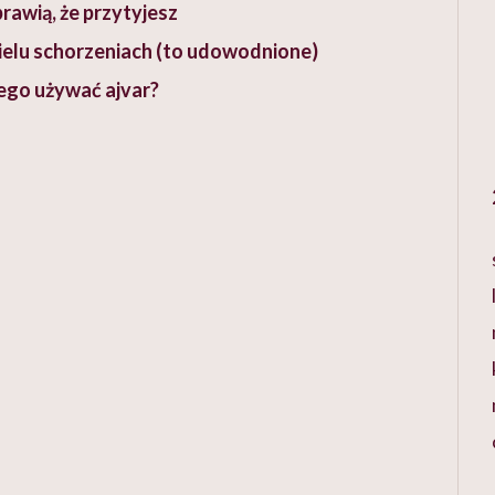
rawią, że przytyjesz
ielu schorzeniach (to udowodnione)
zego używać ajvar?