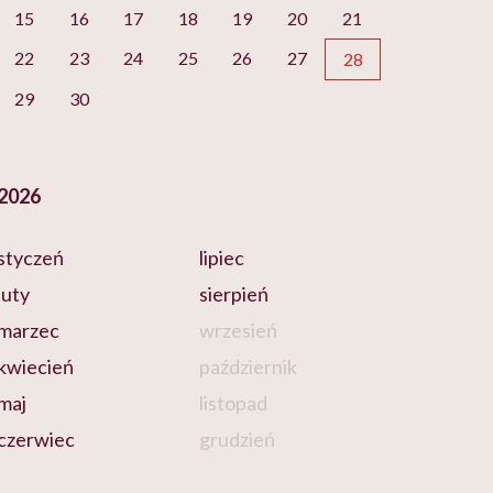
15
16
17
18
19
20
21
22
23
24
25
26
27
28
29
30
2026
styczeń
lipiec
luty
sierpień
marzec
wrzesień
kwiecień
październik
maj
listopad
czerwiec
grudzień