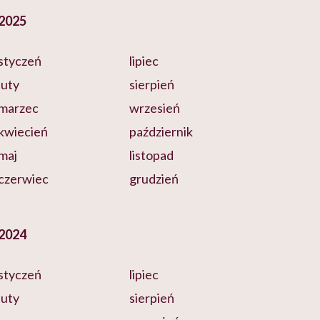
2025
styczeń
lipiec
luty
sierpień
marzec
wrzesień
kwiecień
październik
maj
listopad
czerwiec
grudzień
2024
styczeń
lipiec
luty
sierpień