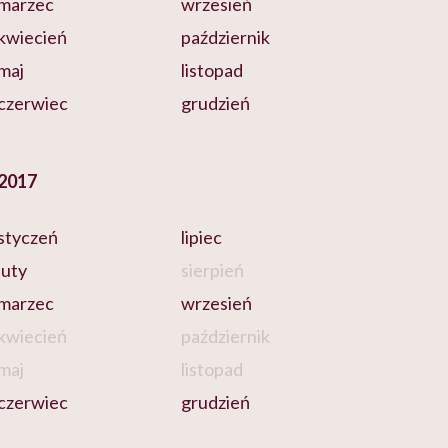
marzec
wrzesień
kwiecień
październik
maj
listopad
czerwiec
grudzień
2017
styczeń
lipiec
luty
sierpień
marzec
wrzesień
kwiecień
październik
maj
listopad
czerwiec
grudzień