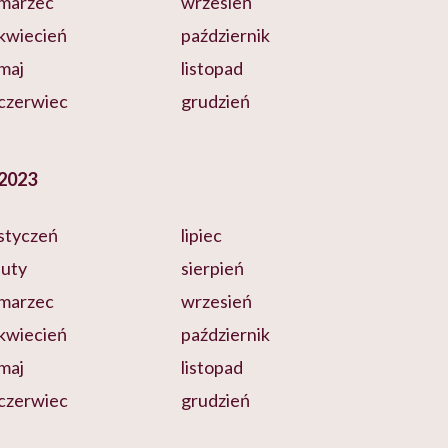
marzec
wrzesień
kwiecień
październik
maj
listopad
czerwiec
grudzień
2023
styczeń
lipiec
luty
sierpień
marzec
wrzesień
kwiecień
październik
maj
listopad
czerwiec
grudzień