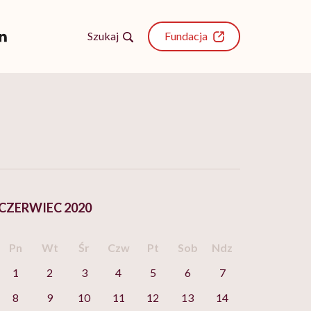
Szukaj
Fundacja
CZERWIEC 2020
Pn
Wt
Śr
Czw
Pt
Sob
Ndz
1
2
3
4
5
6
7
8
9
10
11
12
13
14