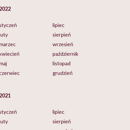
2022
styczeń
lipiec
luty
sierpień
marzec
wrzesień
kwiecień
październik
maj
listopad
czerwiec
grudzień
2021
styczeń
lipiec
luty
sierpień