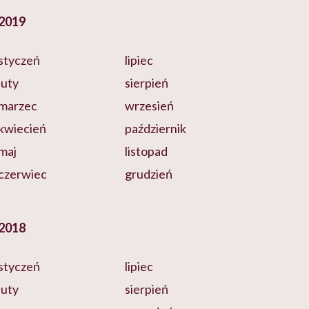
2019
styczeń
lipiec
luty
sierpień
marzec
wrzesień
kwiecień
październik
maj
listopad
czerwiec
grudzień
2018
styczeń
lipiec
luty
sierpień