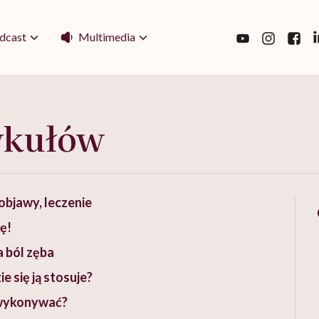
Multimedia
dcast
ykułów
objawy, leczenie
ię!
a ból zęba
e się ją stosuje?
e wykonywać?