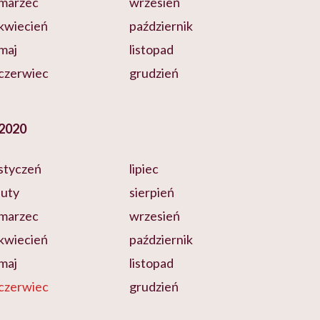
marzec
wrzesień
kwiecień
październik
maj
listopad
czerwiec
grudzień
2020
styczeń
lipiec
luty
sierpień
marzec
wrzesień
kwiecień
październik
maj
listopad
czerwiec
grudzień